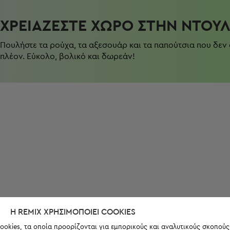
ΧΡΕΙΆΖΕΣΤΕ ΧΏΡΟ ΣΤΗΝ ΝΤΟΥ
Πουλήστε τα ρούχα, τα αξεσουάρ και τα παπούτσια που δεν
πλέον. Εύκολο, βολικό και δωρεάν!
Η REMIX ΧΡΗΣΙΜΟΠΟΙΕΊ COOKIES
ookies, τα οποία προορίζονται για εμπορικούς και αναλυτικούς σκοπούς