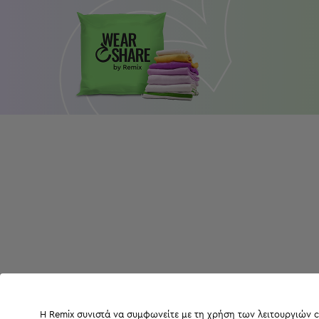
Η Remix συνιστά να συμφωνείτε με τη χρήση των λειτουργιών c