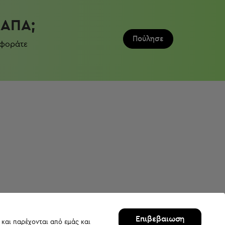
ΛΆΠΑ;
Πούλησε
 φοράτε
Επιβεβαιωση
 και παρέχονται από εμάς και