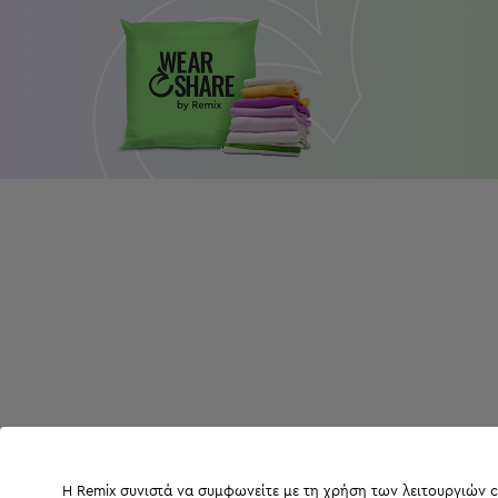
Η Remix συνιστά να συμφωνείτε με τη χρήση των λειτουργιών c