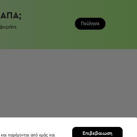
ΛΆΠΑ;
Πούλησε
 φοράτε
Επιβεβαιωση
 και παρέχονται από εμάς και