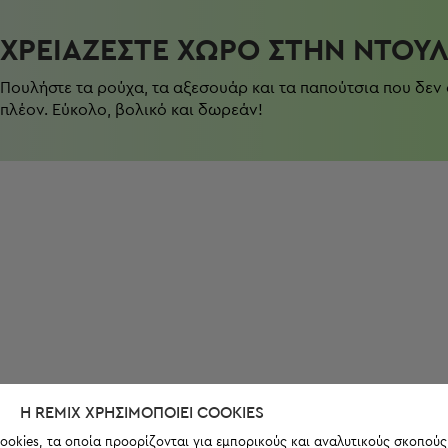
ΧΡΕΙΆΖΕΣΤΕ ΧΏΡΟ ΣΤΗΝ ΝΤΟΥ
Πουλήστε τα ρούχα, τα αξεσουάρ και τα παπούτσια που δεν
πλέον. Εύκολο, βολικό και δωρεάν!
Η REMIX ΧΡΗΣΙΜΟΠΟΙΕΊ COOKIES
ookies, τα οποία προορίζονται για εμπορικούς και αναλυτικούς σκοπούς