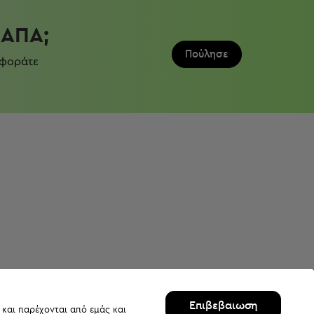
ΛΆΠΑ;
Πούλησε
 φοράτε
Επιβεβαιωση
 και παρέχονται από εμάς και