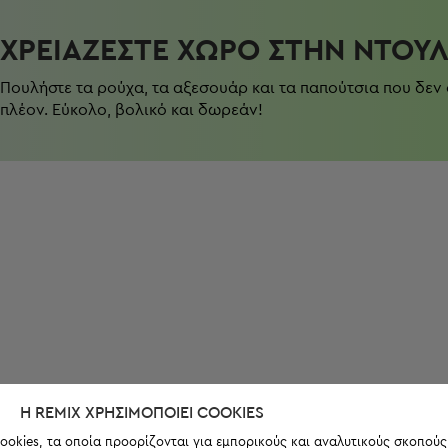
ΧΡΕΙΆΖΕΣΤΕ ΧΏΡΟ ΣΤΗΝ ΝΤΟΥ
Πουλήστε τα ρούχα, τα αξεσουάρ και τα παπούτσια που δεν
πλέον. Εύκολο, βολικό και δωρεάν!
Η REMIX ΧΡΗΣΙΜΟΠΟΙΕΊ COOKIES
ookies, τα οποία προορίζονται για εμπορικούς και αναλυτικούς σκοπούς