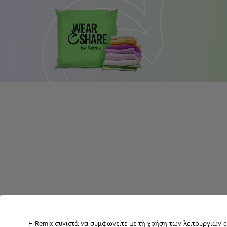
Η Remix συνιστά να συμφωνείτε με τη χρήση των λειτουργιών c