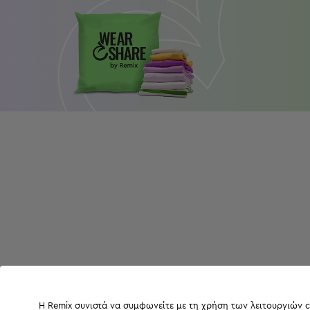
Η Remix συνιστά να συμφωνείτε με τη χρήση των λειτουργιών c