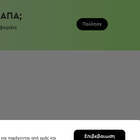
ΛΆΠΑ;
Πούλησε
 φοράτε
Επιβεβαιωση
 και παρέχονται από εμάς και