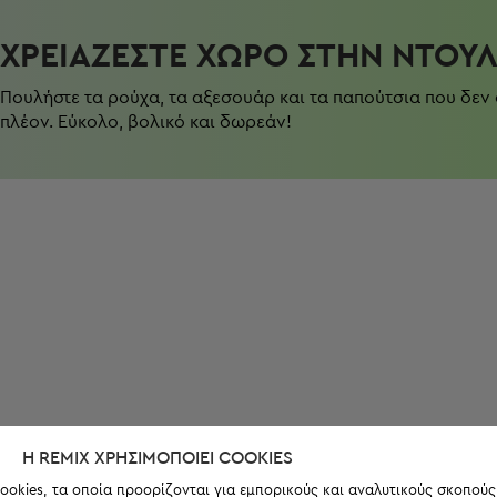
ΧΡΕΙΆΖΕΣΤΕ ΧΏΡΟ ΣΤΗΝ ΝΤΟΥ
Πουλήστε τα ρούχα, τα αξεσουάρ και τα παπούτσια που δεν
πλέον. Εύκολο, βολικό και δωρεάν!
Η REMIX ΧΡΗΣΙΜΟΠΟΙΕΊ COOKIES
ookies, τα οποία προορίζονται για εμπορικούς και αναλυτικούς σκοπούς