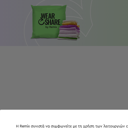
Η Remix συνιστά να συμφωνείτε με τη χρήση των λειτουργιών c