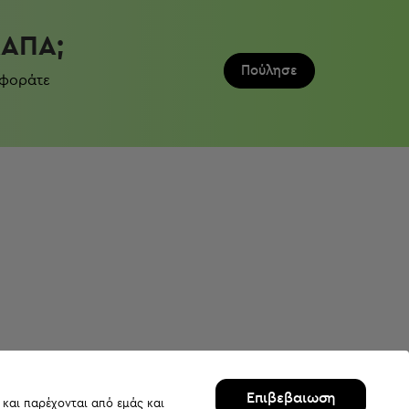
ΛΆΠΑ;
Πούλησε
 φοράτε
Επιβεβαιωση
 και παρέχονται από εμάς και