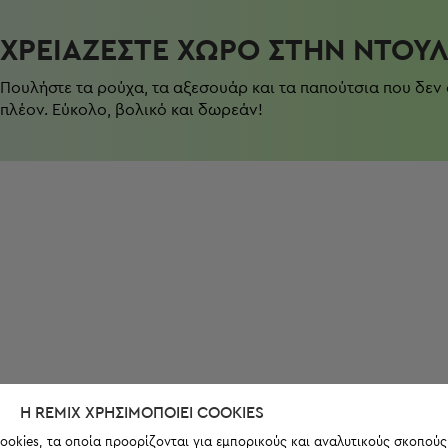
ΧΡΕΙΆΖΕΣΤΕ ΧΏΡΟ ΣΤΗΝ ΝΤΟΥ
Πουλήστε τα ρούχα, τα αξεσουάρ και τα παπούτσια που δεν
πλέον. Εύκολο, βολικό και δωρεάν!
Η REMIX ΧΡΗΣΙΜΟΠΟΙΕΊ COOKIES
ookies, τα οποία προορίζονται για εμπορικούς και αναλυτικούς σκοπούς