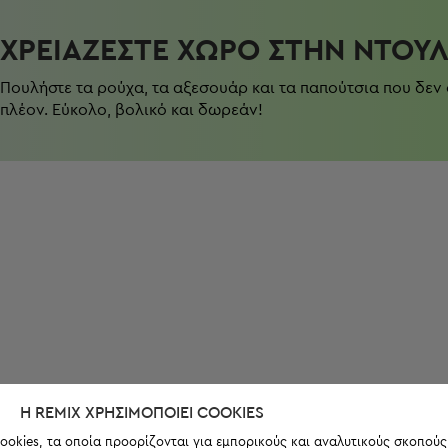
ΧΡΕΙΆΖΕΣΤΕ ΧΏΡΟ ΣΤΗΝ ΝΤΟΥ
Πουλήστε τα ρούχα, τα αξεσουάρ και τα παπούτσια που δεν
πλέον. Εύκολο, βολικό και δωρεάν!
Η REMIX ΧΡΗΣΙΜΟΠΟΙΕΊ COOKIES
ookies, τα οποία προορίζονται για εμπορικούς και αναλυτικούς σκοπούς