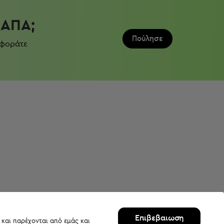
ΛΆΠΑ;
Πούλησε
 φοράτε
Επιβεβαιωση
 και παρέχονται από εμάς και