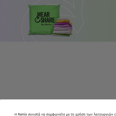
Η Remix συνιστά να συμφωνείτε με τη χρήση των λειτουργιών c