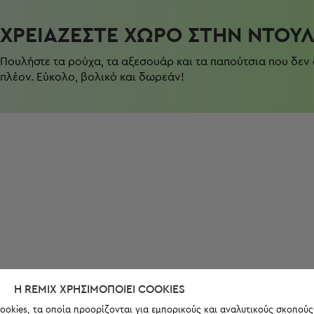
ΧΡΕΙΆΖΕΣΤΕ ΧΏΡΟ ΣΤΗΝ ΝΤΟΥ
Πουλήστε τα ρούχα, τα αξεσουάρ και τα παπούτσια που δεν
πλέον. Εύκολο, βολικό και δωρεάν!
Η REMIX ΧΡΗΣΙΜΟΠΟΙΕΊ COOKIES
ookies, τα οποία προορίζονται για εμπορικούς και αναλυτικούς σκοπούς