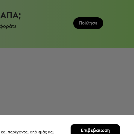
ΛΆΠΑ;
Πούλησε
 φοράτε
Επιβεβαιωση
 και παρέχονται από εμάς και