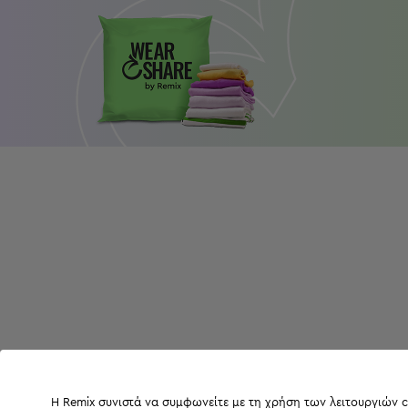
Η Remix συνιστά να συμφωνείτε με τη χρήση των λειτουργιών c