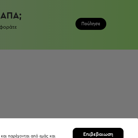
ΛΆΠΑ;
Πούλησε
 φοράτε
Επιβεβαιωση
 και παρέχονται από εμάς και