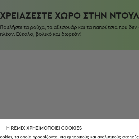
ΧΡΕΙΆΖΕΣΤΕ ΧΏΡΟ ΣΤΗΝ ΝΤΟΥ
Πουλήστε τα ρούχα, τα αξεσουάρ και τα παπούτσια που δεν
πλέον. Εύκολο, βολικό και δωρεάν!
Η REMIX ΧΡΗΣΙΜΟΠΟΙΕΊ COOKIES
ookies, τα οποία προορίζονται για εμπορικούς και αναλυτικούς σκοπούς