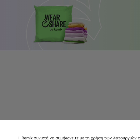
Η Remix συνιστά να συμφωνείτε με τη χρήση των λειτουργιών c