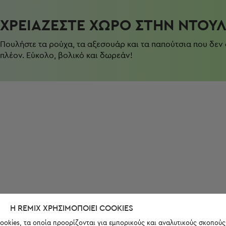
ΧΡΕΙΆΖΕΣΤΕ ΧΏΡΟ ΣΤΗΝ ΝΤΟΥ
Πουλήστε τα ρούχα, τα αξεσουάρ και τα παπούτσια που δεν
πλέον. Εύκολο, βολικό και δωρεάν!
Η REMIX ΧΡΗΣΙΜΟΠΟΙΕΊ COOKIES
ookies, τα οποία προορίζονται για εμπορικούς και αναλυτικούς σκοπούς