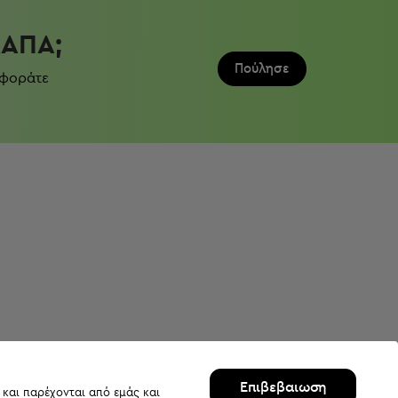
ΛΆΠΑ;
Πούλησε
 φοράτε
Επιβεβαιωση
 και παρέχονται από εμάς και