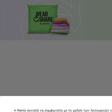
Η Remix συνιστά να συμφωνείτε με τη χρήση των λειτουργιών c