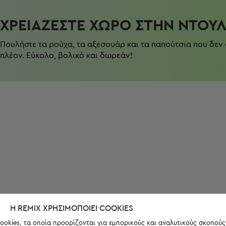
ΧΡΕΙΆΖΕΣΤΕ ΧΏΡΟ ΣΤΗΝ ΝΤΟΥ
Πουλήστε τα ρούχα, τα αξεσουάρ και τα παπούτσια που δεν
πλέον. Εύκολο, βολικό και δωρεάν!
Η REMIX ΧΡΗΣΙΜΟΠΟΙΕΊ COOKIES
ookies, τα οποία προορίζονται για εμπορικούς και αναλυτικούς σκοπούς