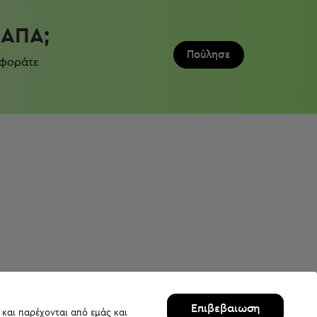
ΛΆΠΑ;
Πούλησε
 φοράτε
Επιβεβαιωση
 και παρέχονται από εμάς και