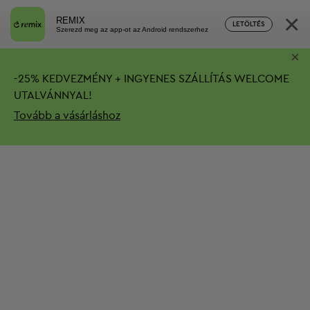
×
REMIX
LETÖLTÉS
Szerezd meg az app-ot az Android rendszerhez
×
-
25%
KEDVEZMÉNY + INGYENES SZÁLLÍTÁS
WELCOME
UTALVÁNNYAL!
Tovább a vásárláshoz