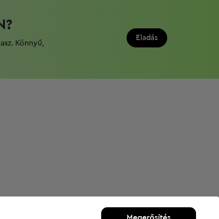
N?
Eladás
dasz. Könnyű,
Megerősítés