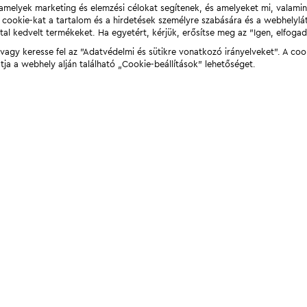
t, amelyek marketing és elemzési célokat segítenek, és amelyeket mi, valami
a cookie-kat a tartalom és a hirdetések személyre szabására és a webhelyl
tal kedvelt termékeket. Ha egyetért, kérjük, erősítse meg az "Igen, elfog
agy keresse fel az "Adatvédelmi és sütikre vonatkozó irányelveket". A coo
tja a webhely alján található „Cookie-beállítások” lehetőséget.