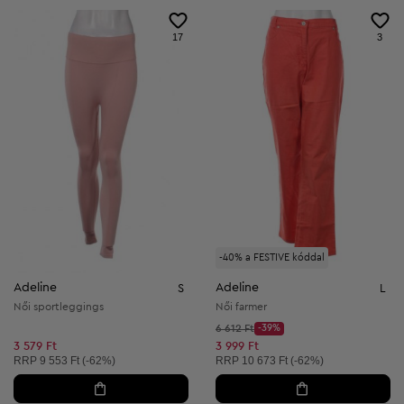
17
3
-40% a FESTIVE kóddal
Adeline
Adeline
S
L
Női sportleggings
Női farmer
Kezdő ár:
6 612 Ft
-39%
Discount Price:
Csökkentett ár:
3 579 Ft
3 999 Ft
Ajánlott ár:
Ajánlott ár:
RRP
9 553 Ft (-62%)
RRP
10 673 Ft (-62%)