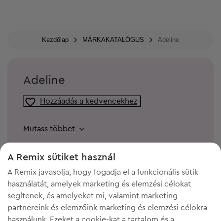
Kezdőlap
MÁRKAKATALÓGUS
Adeline
Adeline
Hozzáadás a kedvencekhez
Mutass többet
A Remix sütiket használ
A Remix javasolja, hogy fogadja el a funkcionális sütik
használatát, amelyek marketing és elemzési célokat
segítenek, és amelyeket mi, valamint marketing
partnereink és elemzőink marketing és elemzési célokra
használunk. Ezeket a cookie-kat a tartalom és a