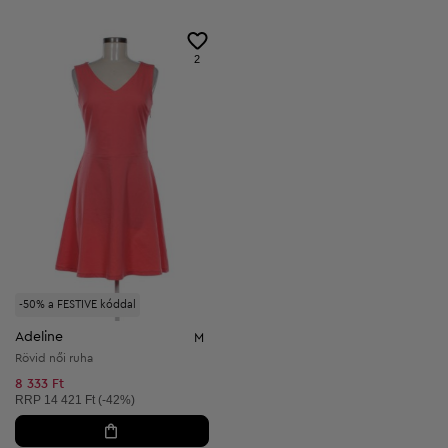
2
-50% a FESTIVE kóddal
Adeline
M
Rövid női ruha
8 333 Ft
Ajánlott ár:
RRP
14 421 Ft (-42%)