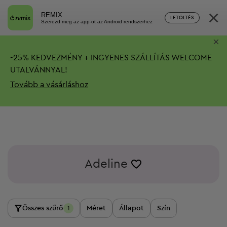
×
REMIX
LETÖLTÉS
Szerezd meg az app-ot az Android rendszerhez
×
-
25%
KEDVEZMÉNY + INGYENES SZÁLLÍTÁS
WELCOME
UTALVÁNNYAL!
Tovább a vásárláshoz
Adeline
Összes szűrő
Méret
Állapot
Szín
1