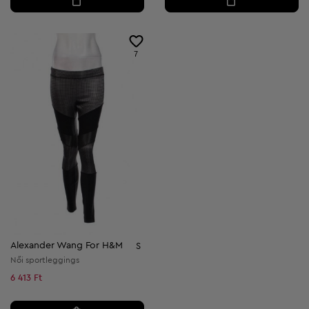
7
Alexander Wang For H&M
S
Női sportleggings
6 413 Ft