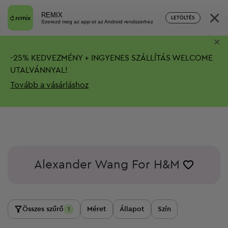
×
REMIX
LETÖLTÉS
Szerezd meg az app-ot az Android rendszerhez
×
-
25%
KEDVEZMÉNY + INGYENES SZÁLLÍTÁS
WELCOME
UTALVÁNNYAL!
Tovább a vásárláshoz
Alexander Wang For H&M
Összes szűrő
Méret
Állapot
Szín
1