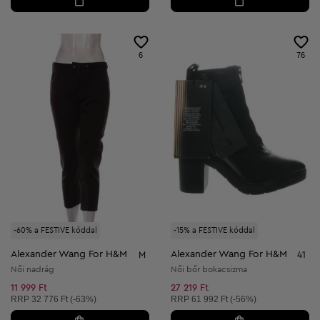
6
76
-60% a FESTIVE kóddal
-15% a FESTIVE kóddal
Alexander Wang For H&M
Alexander Wang For H&M
M
41
Női nadrág
Női bőr bokacsizma
11 999 Ft
27 219 Ft
Ajánlott ár:
Ajánlott ár:
RRP
32 776 Ft (-63%)
RRP
61 992 Ft (-56%)