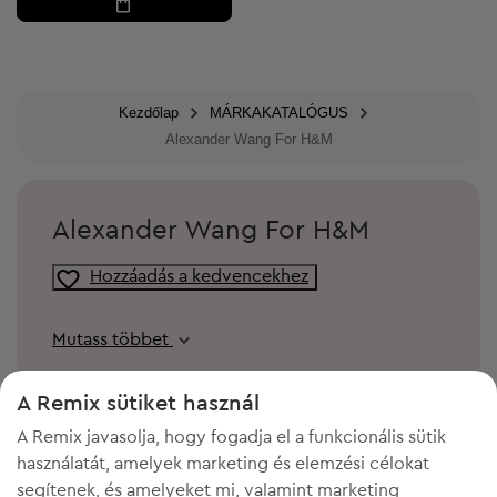
Kezdőlap
MÁRKAKATALÓGUS
Alexander Wang For H&M
Alexander Wang For H&M
Hozzáadás a kedvencekhez
Mutass többet
A Remix sütiket használ
A Remix javasolja, hogy fogadja el a funkcionális sütik
használatát, amelyek marketing és elemzési célokat
segítenek, és amelyeket mi, valamint marketing