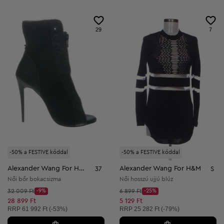
29
7
-50% a FESTIVE kóddal
-50% a FESTIVE kóddal
Alexander Wang For H&M
Alexander Wang For H&M
37
S
Női bőr bokacsizma
Női hosszú ujjú blúz
Kezdő ár:
Kezdő ár:
32 009 Ft
-9%
6 899 Ft
-25%
Discount Price:
Discount Price:
Csökkentett ár:
Csökkentett ár:
28 899 Ft
5 129 Ft
Ajánlott ár:
Ajánlott ár:
RRP
61 992 Ft (-53%)
RRP
25 282 Ft (-79%)