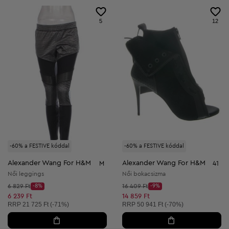
5
12
-60% a FESTIVE kóddal
-60% a FESTIVE kóddal
Alexander Wang For H&M
Alexander Wang For H&M
M
41
Női leggings
Női bokacsizma
Kezdő ár:
Kezdő ár:
6 829 Ft
-8%
16 409 Ft
-9%
Discount Price:
Discount Price:
Csökkentett ár:
Csökkentett ár:
6 239 Ft
14 859 Ft
Ajánlott ár:
Ajánlott ár:
RRP
21 725 Ft (-71%)
RRP
50 941 Ft (-70%)