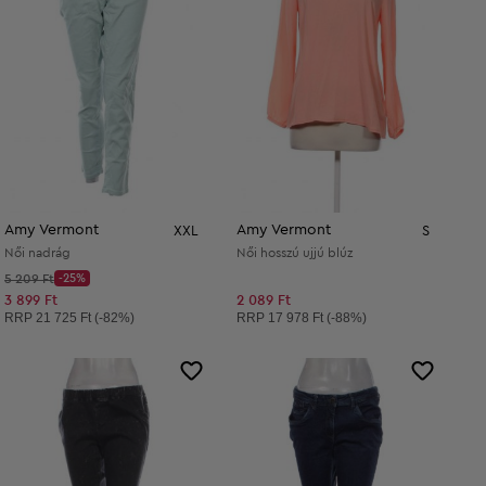
Amy Vermont
Amy Vermont
XXL
S
Női nadrág
Női hosszú ujjú blúz
Kezdő ár:
5 209 Ft
-25%
Discount Price:
Csökkentett ár:
3 899 Ft
2 089 Ft
Ajánlott ár:
Ajánlott ár:
RRP
21 725 Ft (-82%)
RRP
17 978 Ft (-88%)