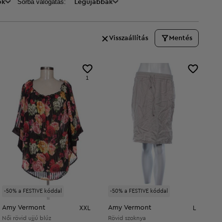
Sorba válogatás:
ők
Legújabbak
Visszaállítás
Mentés
1
-50% a FESTIVE kóddal
-50% a FESTIVE kóddal
Amy Vermont
Amy Vermont
XXL
L
Női rövid ujjú blúz
Rövid szoknya