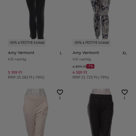
-50% a FESTIVE kóddal
-50% a FESTIVE kóddal
Amy Vermont
Amy Vermont
L
XL
Női nadrág
Női nadrág
Kezdő ár:
4 899 Ft
-7%
Discount Price:
Csökkentett ár:
5 109 Ft
4 529 Ft
Ajánlott ár:
Ajánlott ár:
RRP
25 282 Ft (-79%)
RRP
21 725 Ft (-79%)
1
1