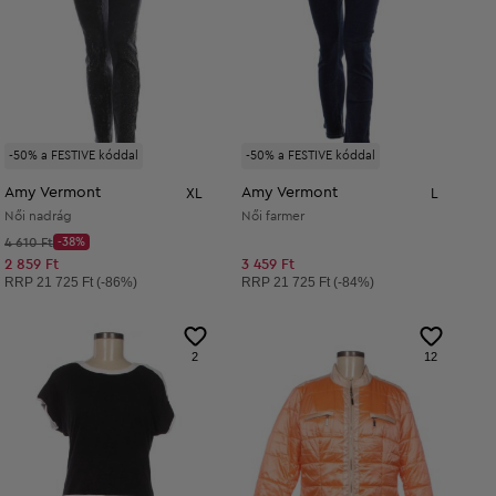
-50% a FESTIVE kóddal
-50% a FESTIVE kóddal
Amy Vermont
Amy Vermont
XL
L
Női nadrág
Női farmer
Kezdő ár:
4 610 Ft
-38%
Discount Price:
Csökkentett ár:
2 859 Ft
3 459 Ft
Ajánlott ár:
Ajánlott ár:
RRP
21 725 Ft (-86%)
RRP
21 725 Ft (-84%)
2
12