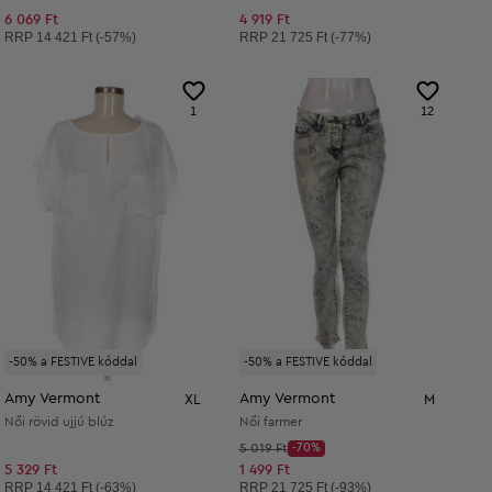
6 069 Ft
4 919 Ft
Ajánlott ár:
Ajánlott ár:
RRP
14 421 Ft (-57%)
RRP
21 725 Ft (-77%)
1
12
-50% a FESTIVE kóddal
-50% a FESTIVE kóddal
Amy Vermont
Amy Vermont
XL
M
Női rövid ujjú blúz
Női farmer
Kezdő ár:
5 019 Ft
-70%
Discount Price:
Csökkentett ár:
5 329 Ft
1 499 Ft
Ajánlott ár:
Ajánlott ár:
RRP
14 421 Ft (-63%)
RRP
21 725 Ft (-93%)