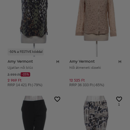
-50% a FESTIVE kóddal
Amy Vermont
Amy Vermont
M
M
Ujjatlan női blúz
Női átmeneti dzseki
Kezdő ár:
3 999 Ft
-25%
Discount Price:
Csökkentett ár:
2 969 Ft
12 525 Ft
Ajánlott ár:
Ajánlott ár:
RRP
14 421 Ft (-79%)
RRP
36 333 Ft (-65%)
1