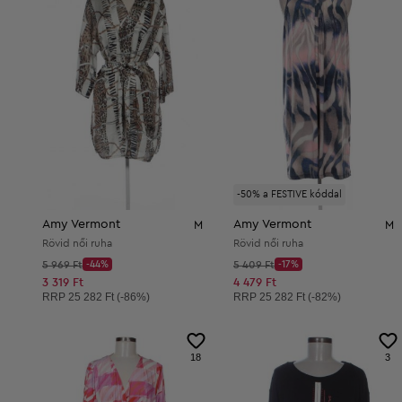
-50% a FESTIVE kóddal
Amy Vermont
Amy Vermont
M
M
Rövid női ruha
Rövid női ruha
Kezdő ár:
Kezdő ár:
5 969 Ft
-44%
5 409 Ft
-17%
Discount Price:
Discount Price:
Csökkentett ár:
Csökkentett ár:
3 319 Ft
4 479 Ft
Ajánlott ár:
Ajánlott ár:
RRP
25 282 Ft (-86%)
RRP
25 282 Ft (-82%)
18
3