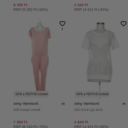
8 939 Ft
5 249 Ft
Ajánlott ár:
Ajánlott ár:
RRP
25 282 Ft (-64%)
RRP
14 421 Ft (-63%)
1
-50% a FESTIVE kóddal
-50% a FESTIVE kóddal
Amy Vermont
Amy Vermont
M
M
Női hosszú overál
Női rövid ujjú blúz
7 289 Ft
4 869 Ft
Ajánlott ár:
Ajánlott ár:
RRP
36 333 Ft (-79%)
RRP
14 421 Ft (-66%)