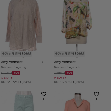
-50% a FESTIVE kóddal
-50% a FESTIVE kóddal
Amy Vermont
Amy Vermont
XL
L
Női hosszú ujjú ing
Női hosszú ujjú blúz
Kezdő ár:
Kezdő ár:
4 549 Ft
-24%
3 289 Ft
-24%
Discount Price:
Discount Price:
Csökkentett ár:
Csökkentett ár:
3 419 Ft
2 499 Ft
Ajánlott ár:
Ajánlott ár:
RRP
21 725 Ft (-84%)
RRP
17 978 Ft (-86%)
6
5