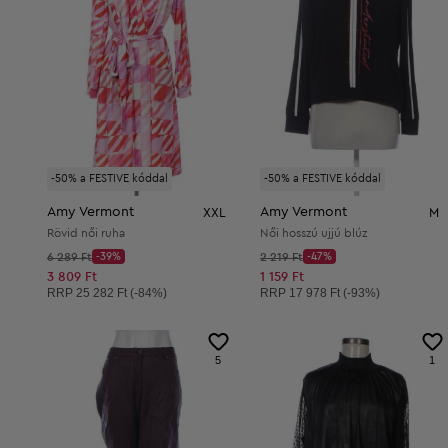
-50% a FESTIVE kóddal
-50% a FESTIVE kóddal
Amy Vermont
Amy Vermont
XXL
M
Rövid női ruha
Női hosszú ujjú blúz
Kezdő ár:
Kezdő ár:
6 289 Ft
-39%
2 219 Ft
-47%
Discount Price:
Discount Price:
Csökkentett ár:
Csökkentett ár:
3 809 Ft
1 159 Ft
Ajánlott ár:
Ajánlott ár:
RRP
25 282 Ft (-84%)
RRP
17 978 Ft (-93%)
5
1