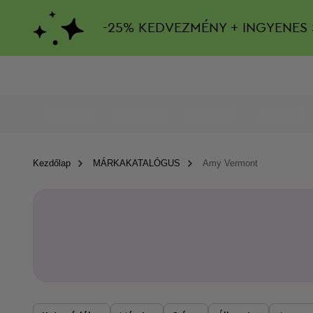
-
25%
KEDVEZMÉNY + INGYENES 
Kezdőlap
MÁRKAKATALÓGUS
Amy Vermont