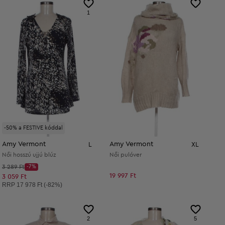
1
-50% a FESTIVE kóddal
Amy Vermont
Amy Vermont
L
XL
Női hosszú ujjú blúz
Női pulóver
Kezdő ár:
3 289 Ft
-7%
Discount Price:
19 997 Ft
Csökkentett ár:
3 059 Ft
Ajánlott ár:
RRP
17 978 Ft (-82%)
2
5