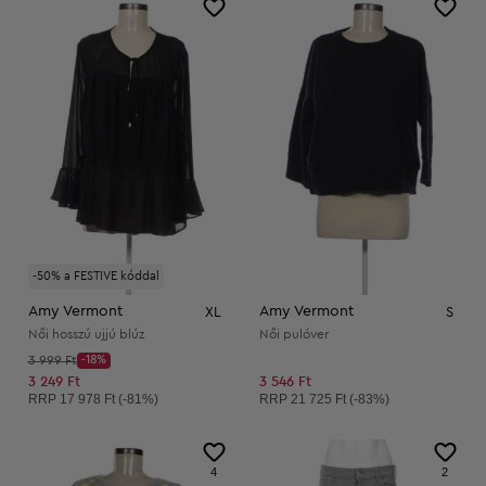
-50% a FESTIVE kóddal
Amy Vermont
Amy Vermont
XL
S
Női hosszú ujjú blúz
Női pulóver
Kezdő ár:
3 999 Ft
-18%
Discount Price:
Csökkentett ár:
3 249 Ft
3 546 Ft
Ajánlott ár:
Ajánlott ár:
RRP
17 978 Ft (-81%)
RRP
21 725 Ft (-83%)
4
2