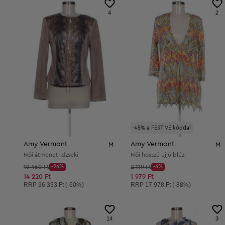
4
2
-45% a FESTIVE kóddal
Amy Vermont
Amy Vermont
M
M
Női átmeneti dzseki
Női hosszú ujjú blúz
Kezdő ár:
Kezdő ár:
19 450 Ft
-26%
2 119 Ft
-6%
Discount Price:
Discount Price:
Csökkentett ár:
Csökkentett ár:
14 220 Ft
1 979 Ft
Ajánlott ár:
Ajánlott ár:
RRP
36 333 Ft (-60%)
RRP
17 978 Ft (-88%)
14
3