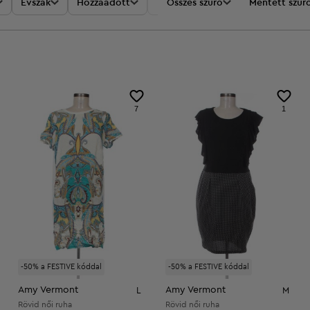
Évszak
Hozzáadott
Akciók
Összes szűrő
Ár
Mentett szűr
7
1
-50% a FESTIVE kóddal
-50% a FESTIVE kóddal
Amy Vermont
Amy Vermont
L
M
Rövid női ruha
Rövid női ruha