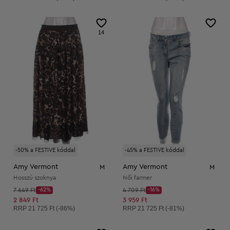
14
-50% a FESTIVE kóddal
-45% a FESTIVE kóddal
Amy Vermont
Amy Vermont
M
M
Hosszú szoknya
Női farmer
Kezdő ár:
Kezdő ár:
7 649 Ft
-62%
4 709 Ft
-16%
Discount Price:
Discount Price:
Csökkentett ár:
Csökkentett ár:
2 849 Ft
3 959 Ft
Ajánlott ár:
Ajánlott ár:
RRP
21 725 Ft (-86%)
RRP
21 725 Ft (-81%)