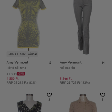
-50% a FESTIVE kóddal
Amy Vermont
Amy Vermont
S
M
Rövid női ruha
Női nadrág
Kezdő ár:
6 119 Ft
-25%
Discount Price:
Csökkentett ár:
4 559 Ft
3 546 Ft
Ajánlott ár:
Ajánlott ár:
RRP
25 282 Ft (-81%)
RRP
21 725 Ft (-83%)
2
1