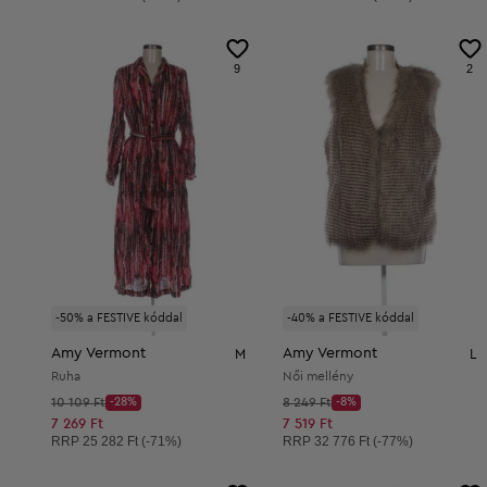
9
2
-50% a FESTIVE kóddal
-40% a FESTIVE kóddal
Amy Vermont
Amy Vermont
M
L
Ruha
Női mellény
Kezdő ár:
Kezdő ár:
10 109 Ft
-28%
8 249 Ft
-8%
Discount Price:
Discount Price:
Csökkentett ár:
Csökkentett ár:
7 269 Ft
7 519 Ft
Ajánlott ár:
Ajánlott ár:
RRP
25 282 Ft (-71%)
RRP
32 776 Ft (-77%)