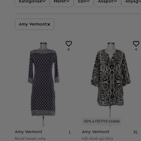
Kategóriák
Méret
Szín
Állapot
Anyag
×
Amy Vermont
6
4
-50% a FESTIVE kóddal
Amy Vermont
Amy Vermont
L
XL
Rövid hosszú ruha
Női rövid ujjú blúz