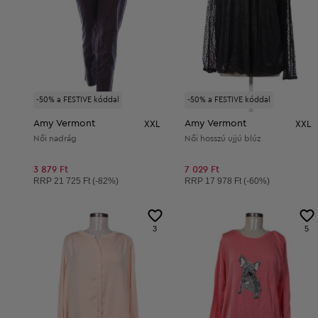
-50% a FESTIVE kóddal
-50% a FESTIVE kóddal
Amy Vermont
Amy Vermont
XXL
XXL
Női nadrág
Női hosszú ujjú blúz
3 879 Ft
7 029 Ft
Ajánlott ár:
Ajánlott ár:
RRP
21 725 Ft (-82%)
RRP
17 978 Ft (-60%)
3
5