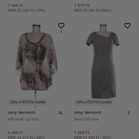
7 469 Ft
7 879 Ft
Ajánlott ár:
Ajánlott ár:
RRP
25 282 Ft (-70%)
RRP
25 282 Ft (-68%)
1
-50% a FESTIVE kóddal
-50% a FESTIVE kóddal
Amy Vermont
Amy Vermont
XL
S
Női rövid ujjú blúz
Rövid női ruha
4 594 Ft
7 509 Ft
Ajánlott ár:
Ajánlott ár:
RRP
14 421 Ft (-68%)
RRP
25 095 Ft (-70%)