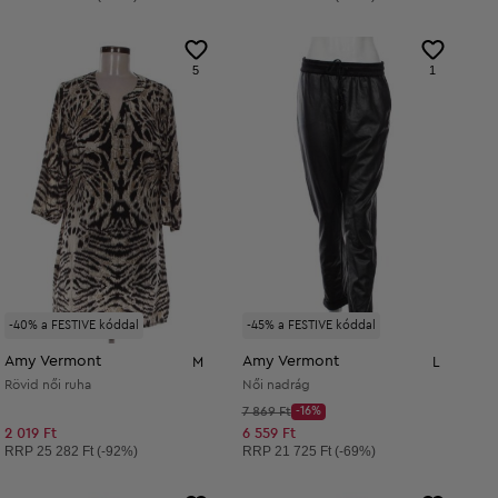
5
1
-40% a FESTIVE kóddal
-45% a FESTIVE kóddal
Amy Vermont
Amy Vermont
M
L
Rövid női ruha
Női nadrág
Kezdő ár:
7 869 Ft
-16%
Discount Price:
Csökkentett ár:
2 019 Ft
6 559 Ft
Ajánlott ár:
Ajánlott ár:
RRP
25 282 Ft (-92%)
RRP
21 725 Ft (-69%)