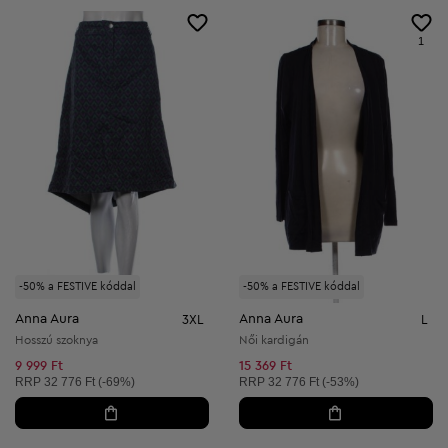
1
-50% a FESTIVE kóddal
-50% a FESTIVE kóddal
Anna Aura
Anna Aura
3XL
L
Hosszú szoknya
Női kardigán
9 999 Ft
15 369 Ft
Ajánlott ár:
Ajánlott ár:
RRP
32 776 Ft (-69%)
RRP
32 776 Ft (-53%)