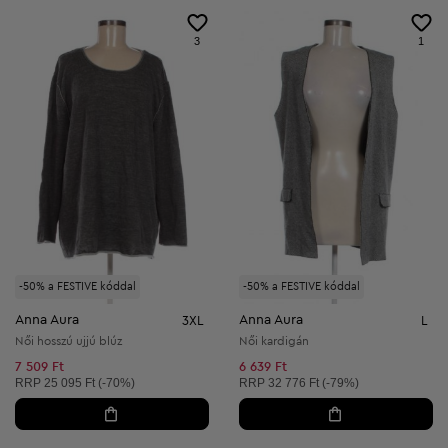
3
1
-50% a FESTIVE kóddal
-50% a FESTIVE kóddal
Anna Aura
Anna Aura
3XL
L
Női hosszú ujjú blúz
Női kardigán
7 509 Ft
6 639 Ft
Ajánlott ár:
Ajánlott ár:
RRP
25 095 Ft (-70%)
RRP
32 776 Ft (-79%)