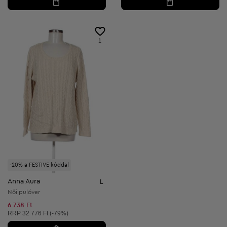
1
-20% a FESTIVE kóddal
Anna Aura
L
Női pulóver
6 738 Ft
Ajánlott ár:
RRP
32 776 Ft (-79%)