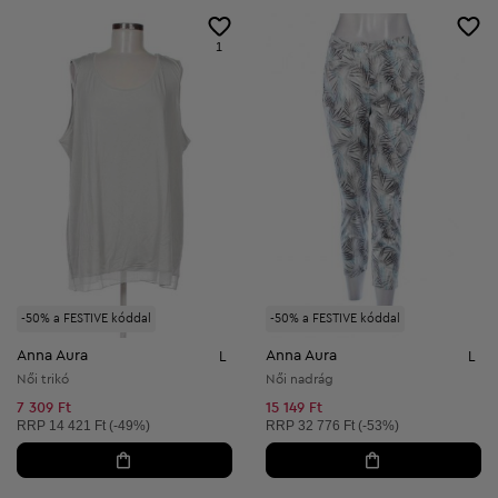
1
-50% a FESTIVE kóddal
-50% a FESTIVE kóddal
Anna Aura
Anna Aura
L
L
Női trikó
Női nadrág
7 309 Ft
15 149 Ft
Ajánlott ár:
Ajánlott ár:
RRP
14 421 Ft (-49%)
RRP
32 776 Ft (-53%)