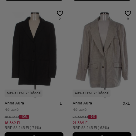
2
9
-50% a FESTIVE kóddal
-40% a FESTIVE kóddal
Anna Aura
Anna Aura
L
XXL
Női zakó
Női zakó
Kezdő ár:
Kezdő ár:
18 519 Ft
-10%
23 659 Ft
-9%
Discount Price:
Discount Price:
Csökkentett ár:
Csökkentett ár:
16 569 Ft
21 389 Ft
Ajánlott ár:
Ajánlott ár:
RRP
58 245 Ft (-71%)
RRP
58 245 Ft (-63%)