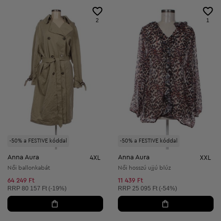
2
1
-50% a FESTIVE kóddal
-50% a FESTIVE kóddal
Anna Aura
Anna Aura
4XL
XXL
Női ballonkabát
Női hosszú ujjú blúz
64 249 Ft
11 439 Ft
Ajánlott ár:
Ajánlott ár:
RRP
80 157 Ft (-19%)
RRP
25 095 Ft (-54%)