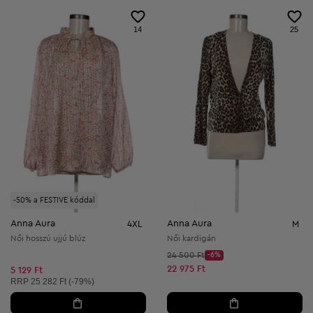
14
25
-50% a FESTIVE kóddal
Anna Aura
Anna Aura
4XL
M
Női hosszú ujjú blúz
Női kardigán
Kezdő ár:
24 500 Ft
-6%
Discount Price:
Csökkentett ár:
22 975 Ft
5 129 Ft
Ajánlott ár:
RRP
25 282 Ft (-79%)