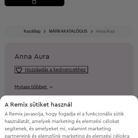
Kezdőlap
MÁRKAKATALÓGUS
Anna Aura
Anna Aura
Hozzáadás a kedvencekhez
Mutass többet
A Remix sütiket használ
A Remix javasolja, hogy fogadja el a funkcionális sütik
használatát, amelyek marketing és elemzési célokat
segítenek, és amelyeket mi, valamint marketing
partnereink és elemzőink marketing és elemzési célokra