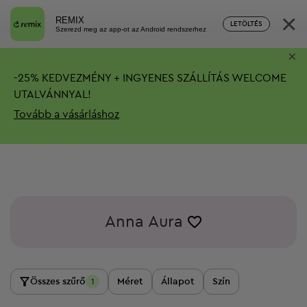
×
REMIX
LETÖLTÉS
Szerezd meg az app-ot az Android rendszerhez
×
-
25%
KEDVEZMÉNY + INGYENES SZÁLLÍTÁS
WELCOME
UTALVÁNNYAL!
Tovább a vásárláshoz
Anna Aura
Összes szűrő
Méret
Állapot
Szín
1