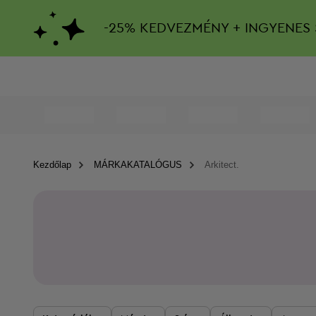
-
25%
KEDVEZMÉNY + INGYENES 
Kezdőlap
MÁRKAKATALÓGUS
Arkitect.