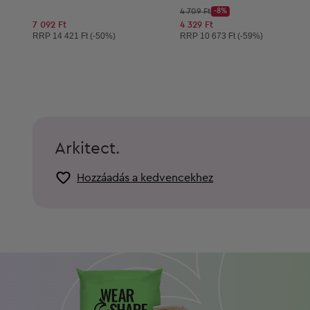
Kezdő ár:
4 709 Ft
-8%
Discount Price:
Csökkentett ár:
7 092 Ft
4 329 Ft
Ajánlott ár:
Ajánlott ár:
RRP
14 421 Ft (-50%)
RRP
10 673 Ft (-59%)
Arkitect.
Hozzáadás a kedvencekhez