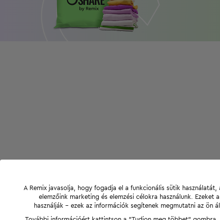
A Remix javasolja, hogy fogadja el a funkcionális sütik használatá
elemzőink marketing és elemzési célokra használunk. Ezeket 
használják - ezek az információk segítenek megmutatni az ön ál
További információért kattintson a "Tudjon meg többet" gombra, v