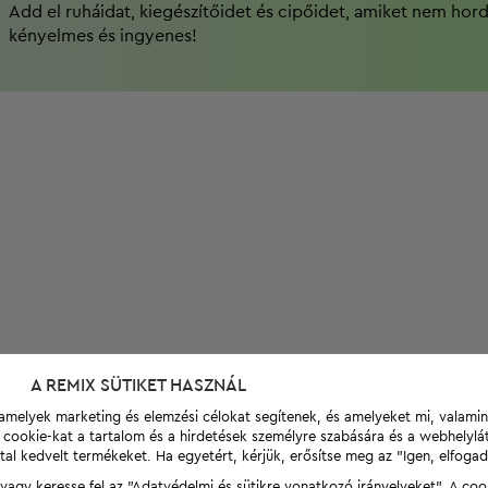
Add el ruháidat, kiegészítőidet és cipőidet, amiket nem hor
kényelmes és ingyenes!
A REMIX SÜTIKET HASZNÁL
t, amelyek marketing és elemzési célokat segítenek, és amelyeket mi, valami
a cookie-kat a tartalom és a hirdetések személyre szabására és a webhelyl
tal kedvelt termékeket. Ha egyetért, kérjük, erősítse meg az "Igen, elfog
agy keresse fel az "Adatvédelmi és sütikre vonatkozó irányelveket". A coo