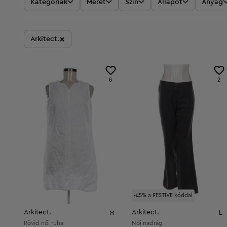
Kategóriák
Méret
Szín
Állapot
Anyag
×
Arkitect.
6
2
-45% a FESTIVE kóddal
Arkitect.
Arkitect.
M
L
Rövid női ruha
Női nadrág