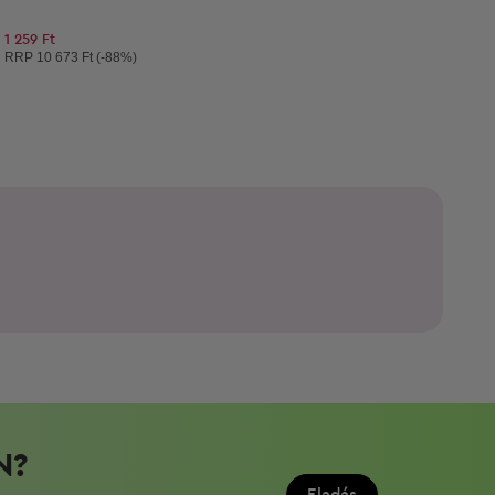
1 259 Ft
Ajánlott ár:
RRP
10 673 Ft (-88%)
N?