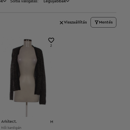
Sorba válogatás:
ők
Legújabbak
Visszaállítás
Mentés
2
Arkitect.
M
Női kardigán