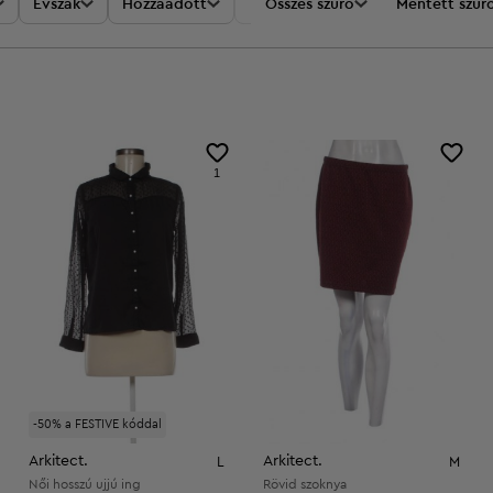
Évszak
Hozzáadott
Akciók
Összes szűrő
Ár
Mentett szűr
1
-50% a FESTIVE kóddal
Arkitect.
Arkitect.
L
M
Női hosszú ujjú ing
Rövid szoknya