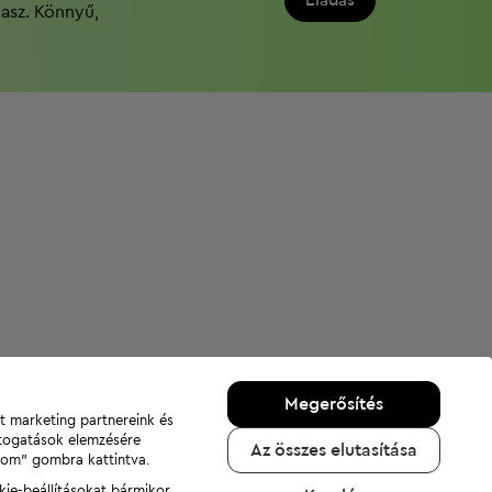
Eladás
dasz. Könnyű,
Megerősítés
nt marketing partnereink és
átogatások elemzésére
Az összes elutasítása
adom" gombra kattintva.
kie-beállításokat bármikor