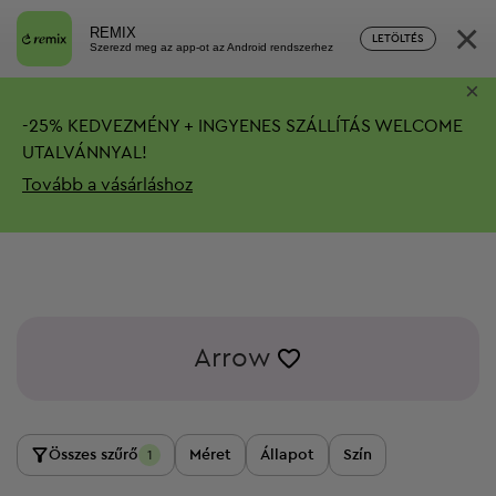
×
REMIX
LETÖLTÉS
Szerezd meg az app-ot az Android rendszerhez
×
-
25%
KEDVEZMÉNY + INGYENES SZÁLLÍTÁS
WELCOME
UTALVÁNNYAL!
Tovább a vásárláshoz
Arrow
Összes szűrő
Méret
Állapot
Szín
1