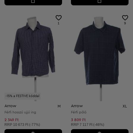
1
9
-15% a FESTIVE kóddal
Arrow
Arrow
M
XL
Férfi hosszú ujjú ing
Férfi póló
2 349 Ft
3 809 Ft
Ajánlott ár:
Ajánlott ár:
RRP
10 673 Ft (-77%)
RRP
7 117 Ft (-46%)