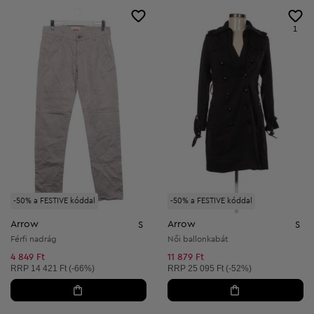
1
-50% a FESTIVE kóddal
-50% a FESTIVE kóddal
Arrow
Arrow
S
S
Férfi nadrág
Női ballonkabát
4 849 Ft
11 879 Ft
Ajánlott ár:
Ajánlott ár:
RRP
14 421 Ft (-66%)
RRP
25 095 Ft (-52%)