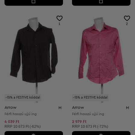
1
2
-15% a FESTIVE kóddal
-15% a FESTIVE kóddal
Arrow
Arrow
M
M
Férfi hosszú ujjú ing
Férfi hosszú ujjú ing
4 039 Ft
2 979 Ft
Ajánlott ár:
Ajánlott ár:
RRP
10 673 Ft (-62%)
RRP
10 673 Ft (-72%)