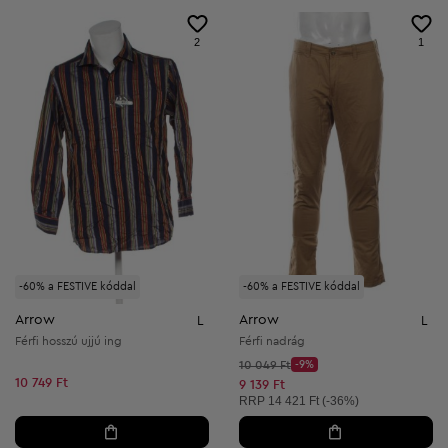
2
1
-60% a FESTIVE kóddal
-60% a FESTIVE kóddal
Arrow
Arrow
L
L
Férfi hosszú ujjú ing
Férfi nadrág
Kezdő ár:
10 049 Ft
-9%
Discount Price:
10 749 Ft
Csökkentett ár:
9 139 Ft
Ajánlott ár:
RRP
14 421 Ft (-36%)