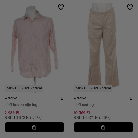
-50% a FESTIVE kóddal
-50% a FESTIVE kóddal
Arrow
Arrow
L
L
Férfi hosszú ujjú ing
Férfi nadrág
2 989 Ft
10 569 Ft
Ajánlott ár:
Ajánlott ár:
RRP
10 673 Ft (-71%)
RRP
14 421 Ft (-26%)