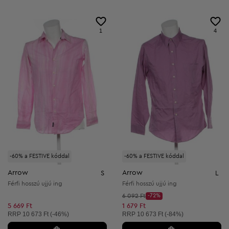
1
4
-60% a FESTIVE kóddal
-60% a FESTIVE kóddal
Arrow
Arrow
S
L
Férfi hosszú ujjú ing
Férfi hosszú ujjú ing
Kezdő ár:
6 092 Ft
-72%
Discount Price:
Csökkentett ár:
5 669 Ft
1 679 Ft
Ajánlott ár:
Ajánlott ár:
RRP
10 673 Ft (-46%)
RRP
10 673 Ft (-84%)