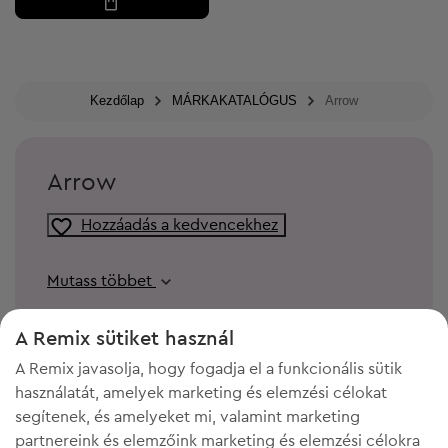
Kezdőlap
MÁRKAKATALÓGUS
Arrow
Arrow
Hozzáadás a kedvencekhez
Mutass többet
A Remix sütiket használ
A Remix javasolja, hogy fogadja el a funkcionális sütik
használatát, amelyek marketing és elemzési célokat
segítenek, és amelyeket mi, valamint marketing
partnereink és elemzőink marketing és elemzési célokra