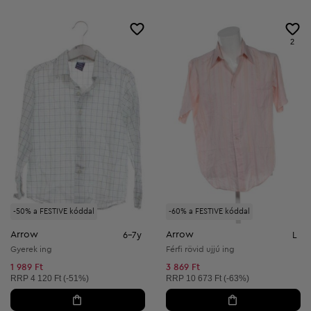
2
-50% a FESTIVE kóddal
-60% a FESTIVE kóddal
Arrow
Arrow
6-7y
L
Gyerek ing
Férfi rövid ujjú ing
1 989 Ft
3 869 Ft
Ajánlott ár:
Ajánlott ár:
RRP
4 120 Ft (-51%)
RRP
10 673 Ft (-63%)