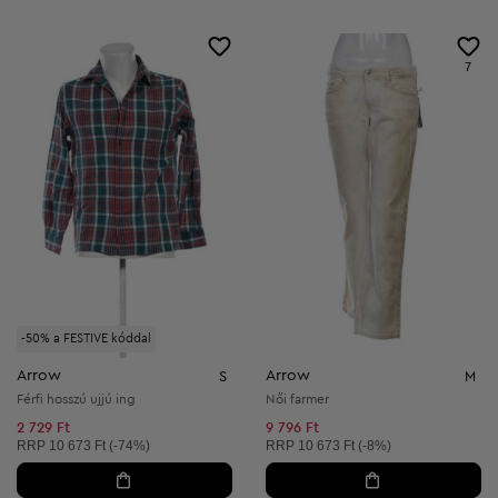
7
-50% a FESTIVE kóddal
Arrow
Arrow
S
M
Férfi hosszú ujjú ing
Női farmer
2 729 Ft
9 796 Ft
Ajánlott ár:
Ajánlott ár:
RRP
10 673 Ft (-74%)
RRP
10 673 Ft (-8%)