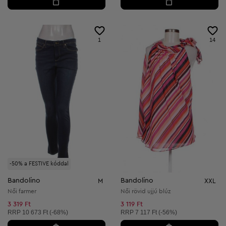
1
14
-50% a FESTIVE kóddal
Bandolino
Bandolino
M
XXL
Női farmer
Női rövid ujjú blúz
3 319 Ft
3 119 Ft
Ajánlott ár:
Ajánlott ár:
RRP
10 673 Ft (-68%)
RRP
7 117 Ft (-56%)