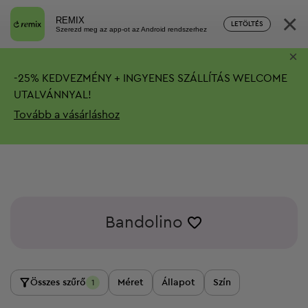
×
REMIX
LETÖLTÉS
Szerezd meg az app-ot az Android rendszerhez
×
-
25%
KEDVEZMÉNY + INGYENES SZÁLLÍTÁS
WELCOME
UTALVÁNNYAL!
Tovább a vásárláshoz
Bandolino
Összes szűrő
Méret
Állapot
Szín
1