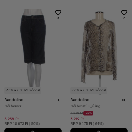
3
2
-40% a FESTIVE kóddal
-50% a FESTIVE kóddal
Bandolino
Bandolino
L
XL
Női farmer
Női hosszú ujjú ing
Kezdő ár:
4 279 Ft
-24%
Discount Price:
Csökkentett ár:
5 258 Ft
3 219 Ft
Ajánlott ár:
Ajánlott ár:
RRP
10 673 Ft (-50%)
RRP
9 175 Ft (-64%)