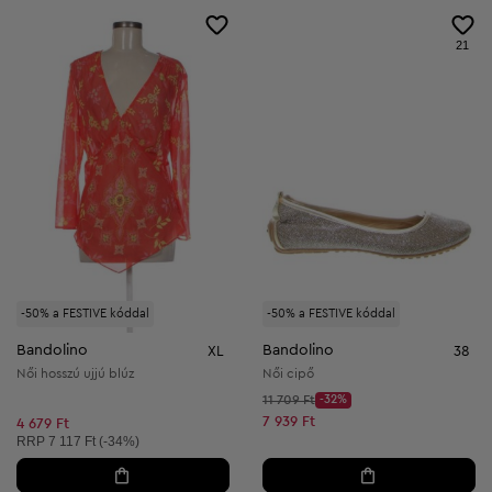
21
-50% a FESTIVE kóddal
-50% a FESTIVE kóddal
Bandolino
Bandolino
XL
38
Női hosszú ujjú blúz
Női cipő
Kezdő ár:
11 709 Ft
-32%
Discount Price:
Csökkentett ár:
7 939 Ft
4 679 Ft
Ajánlott ár:
RRP
7 117 Ft (-34%)