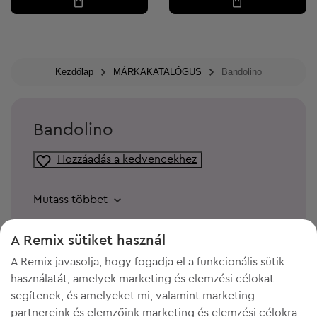
Kezdőlap
MÁRKAKATALÓGUS
Bandolino
Bandolino
Hozzáadás a kedvencekhez
Mutass többet
A Remix sütiket használ
A Remix javasolja, hogy fogadja el a funkcionális sütik
használatát, amelyek marketing és elemzési célokat
segítenek, és amelyeket mi, valamint marketing
partnereink és elemzőink marketing és elemzési célokra