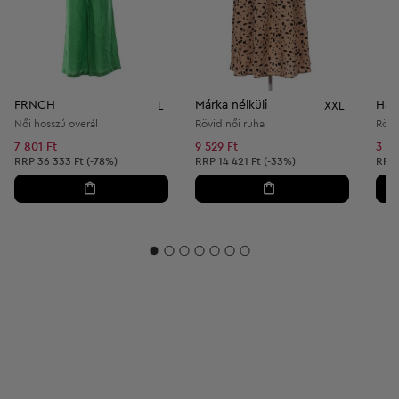
FRNCH
Márka nélküli
H&
L
XXL
Női hosszú overál
Rövid női ruha
Rövi
7 801 Ft
9 529 Ft
3 54
Ajánlott ár:
Ajánlott ár:
Ajánl
RRP
36 333 Ft (-78%)
RRP
14 421 Ft (-33%)
RRP