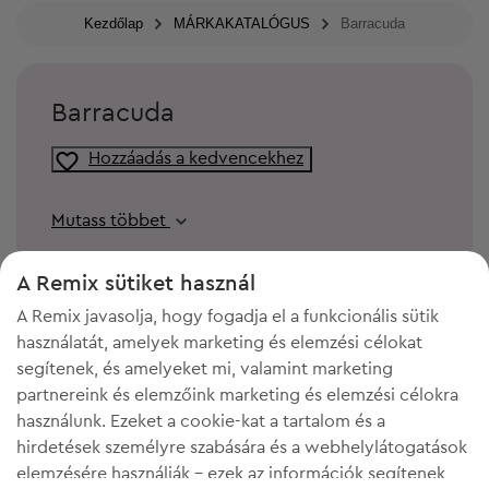
Kezdőlap
MÁRKAKATALÓGUS
Barracuda
Barracuda
Hozzáadás a kedvencekhez
Mutass többet
A Remix sütiket használ
A Remix javasolja, hogy fogadja el a funkcionális sütik
használatát, amelyek marketing és elemzési célokat
segítenek, és amelyeket mi, valamint marketing
partnereink és elemzőink marketing és elemzési célokra
használunk. Ezeket a cookie-kat a tartalom és a
hirdetések személyre szabására és a webhelylátogatások
elemzésére használják - ezek az információk segítenek
KELL A HELY A GARDRÓBODBAN?