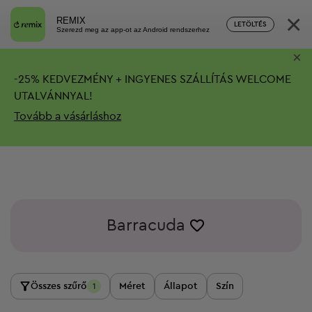
×
REMIX
LETÖLTÉS
Szerezd meg az app-ot az Android rendszerhez
×
-
25%
KEDVEZMÉNY + INGYENES SZÁLLÍTÁS
WELCOME
UTALVÁNNYAL!
Tovább a vásárláshoz
Barracuda
Összes szűrő
Méret
Állapot
Szín
1