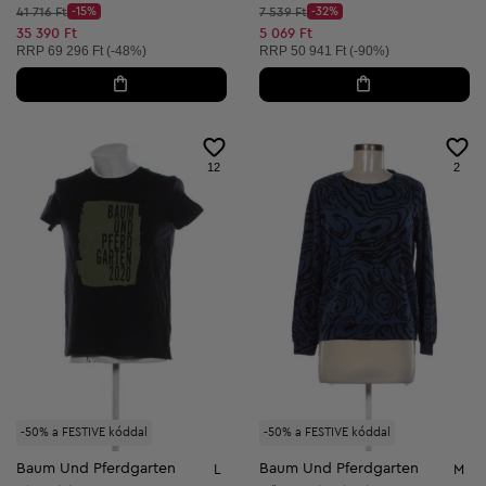
Kezdő ár:
Kezdő ár:
41 716 Ft
-15%
7 539 Ft
-32%
Discount Price:
Discount Price:
Csökkentett ár:
Csökkentett ár:
35 390 Ft
5 069 Ft
Ajánlott ár:
Ajánlott ár:
RRP
69 296 Ft (-48%)
RRP
50 941 Ft (-90%)
12
2
-50% a FESTIVE kóddal
-50% a FESTIVE kóddal
Baum Und Pferdgarten
Baum Und Pferdgarten
L
M