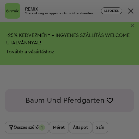
×
REMIX
LETÖLTÉS
Szerezd meg az app-ot az Android rendszerhez
×
-
25%
KEDVEZMÉNY + INGYENES SZÁLLÍTÁS
WELCOME
UTALVÁNNYAL!
Tovább a vásárláshoz
Baum Und Pferdgarten
Összes szűrő
Méret
Állapot
Szín
1