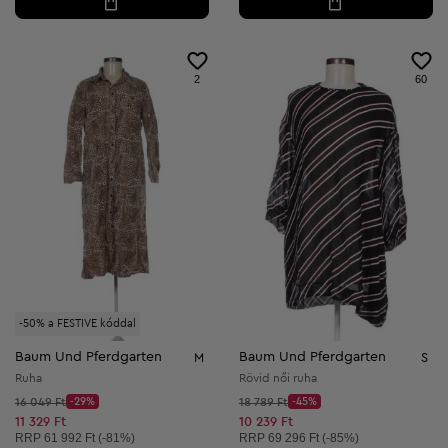
2
60
-50% a FESTIVE kóddal
Baum Und Pferdgarten
Baum Und Pferdgarten
M
S
Ruha
Rövid női ruha
Kezdő ár:
Kezdő ár:
16 049 Ft
-29%
18 789 Ft
-45%
Discount Price:
Discount Price:
Csökkentett ár:
Csökkentett ár:
11 329 Ft
10 239 Ft
Ajánlott ár:
Ajánlott ár:
RRP
61 992 Ft (-81%)
RRP
69 296 Ft (-85%)