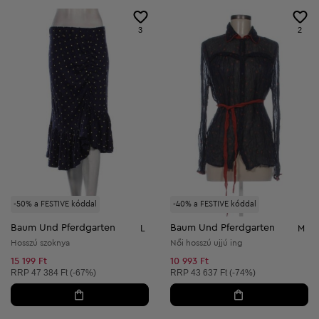
3
2
-50% a FESTIVE kóddal
-40% a FESTIVE kóddal
Baum Und Pferdgarten
Baum Und Pferdgarten
L
M
Hosszú szoknya
Női hosszú ujjú ing
15 199 Ft
10 993 Ft
Ajánlott ár:
Ajánlott ár:
RRP
47 384 Ft (-67%)
RRP
43 637 Ft (-74%)