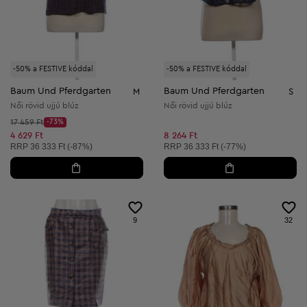
-50% a FESTIVE kóddal
-50% a FESTIVE kóddal
Baum Und Pferdgarten
Baum Und Pferdgarten
M
S
Női rövid ujjú blúz
Női rövid ujjú blúz
Kezdő ár:
17 459 Ft
-73%
Discount Price:
Csökkentett ár:
4 629 Ft
8 264 Ft
Ajánlott ár:
Ajánlott ár:
RRP
36 333 Ft (-87%)
RRP
36 333 Ft (-77%)
9
32