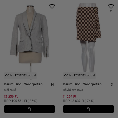
2
-50% a FESTIVE kóddal
-50% a FESTIVE kóddal
Baum Und Pferdgarten
Baum Und Pferdgarten
M
S
Női zakó
Rövid szoknya
15 239 Ft
11 229 Ft
Ajánlott ár:
Ajánlott ár:
RRP
109 564 Ft (-86%)
RRP
43 637 Ft (-74%)