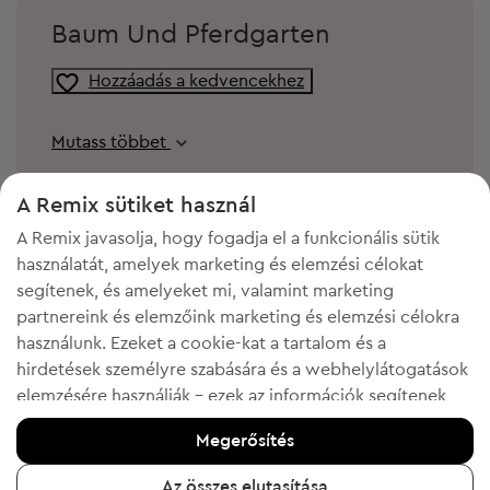
Baum Und Pferdgarten
Hozzáadás a kedvencekhez
Mutass többet
A Remix sütiket használ
A Remix javasolja, hogy fogadja el a funkcionális sütik
használatát, amelyek marketing és elemzési célokat
segítenek, és amelyeket mi, valamint marketing
partnereink és elemzőink marketing és elemzési célokra
használunk. Ezeket a cookie-kat a tartalom és a
hirdetések személyre szabására és a webhelylátogatások
elemzésére használják - ezek az információk segítenek
KELL A HELY A GARDRÓBODBAN?
megmutatni az ön által kedvelt termékeket. Ha egyetért,
Megerősítés
kérjük, erősítse meg az "Igen, elfogadom" gombra
Add el ruháidat, kiegészítőidet és cipőidet, amiket nem hordasz.
Könnyű, kényelmes és ingyenes!
kattintva.
Az összes elutasítása