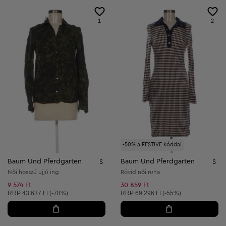
1
2
-50% a FESTIVE kóddal
Baum Und Pferdgarten
Baum Und Pferdgarten
S
S
Női hosszú ujjú ing
Rövid női ruha
9 574 Ft
30 859 Ft
Ajánlott ár:
Ajánlott ár:
RRP
43 637 Ft (-78%)
RRP
69 296 Ft (-55%)