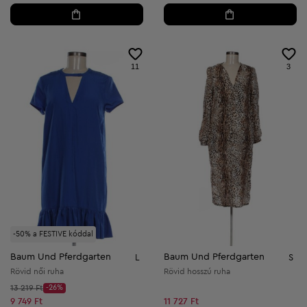
11
3
-50% a FESTIVE kóddal
Baum Und Pferdgarten
Baum Und Pferdgarten
L
S
Rövid női ruha
Rövid hosszú ruha
Kezdő ár:
13 219 Ft
-26%
Discount Price:
Csökkentett ár:
9 749 Ft
11 727 Ft