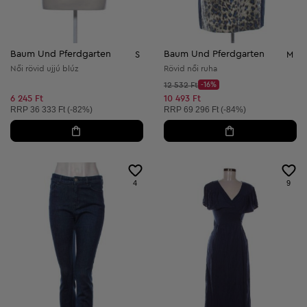
Baum Und Pferdgarten
Baum Und Pferdgarten
S
M
Női rövid ujjú blúz
Rövid női ruha
Kezdő ár:
12 532 Ft
-16%
Discount Price:
Csökkentett ár:
6 245 Ft
10 493 Ft
Ajánlott ár:
Ajánlott ár:
RRP
36 333 Ft (-82%)
RRP
69 296 Ft (-84%)
4
9