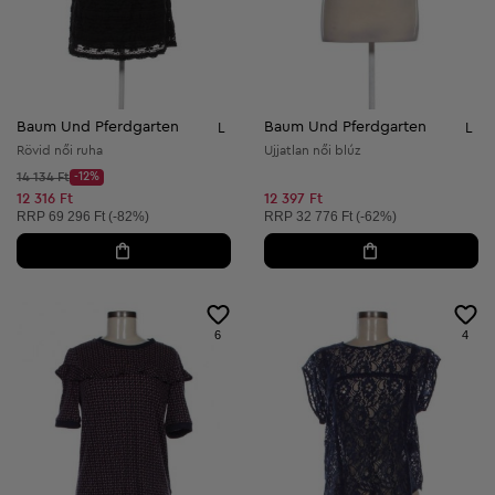
Baum Und Pferdgarten
Baum Und Pferdgarten
L
L
Rövid női ruha
Ujjatlan női blúz
Kezdő ár:
14 134 Ft
-12%
Discount Price:
Csökkentett ár:
12 316 Ft
12 397 Ft
Ajánlott ár:
Ajánlott ár:
RRP
69 296 Ft (-82%)
RRP
32 776 Ft (-62%)
6
4