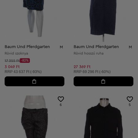
Baum Und Pferdgarten
Baum Und Pferdgarten
M
M
Rövid szoknya
Rövid hosszú ruha
Kezdő ár:
17 355 Ft
-82%
Discount Price:
Csökkentett ár:
3 049 Ft
27 369 Ft
Ajánlott ár:
Ajánlott ár:
RRP
43 637 Ft (-93%)
RRP
69 296 Ft (-60%)
6
5