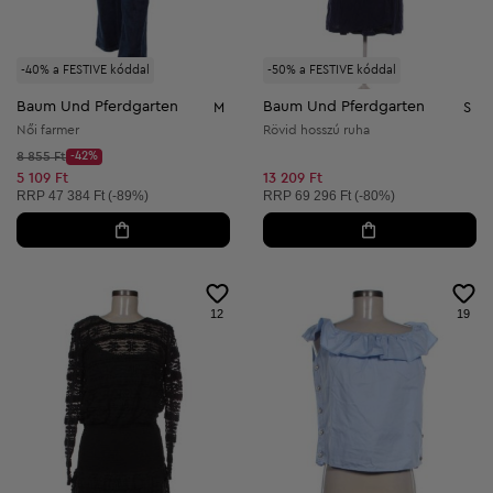
-40% a FESTIVE kóddal
-50% a FESTIVE kóddal
Baum Und Pferdgarten
Baum Und Pferdgarten
M
S
Női farmer
Rövid hosszú ruha
Kezdő ár:
8 855 Ft
-42%
Discount Price:
Csökkentett ár:
5 109 Ft
13 209 Ft
Ajánlott ár:
Ajánlott ár:
RRP
47 384 Ft (-89%)
RRP
69 296 Ft (-80%)
12
19