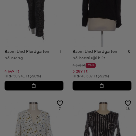
Baum Und Pferdgarten
Baum Und Pferdgarten
L
S
Női nadrág
Női hosszú ujjú blúz
Kezdő ár:
4 376 Ft
-24%
Discount Price:
Csökkentett ár:
4 649 Ft
3 289 Ft
Ajánlott ár:
Ajánlott ár:
RRP
50 941 Ft (-90%)
RRP
43 637 Ft (-92%)
7
16