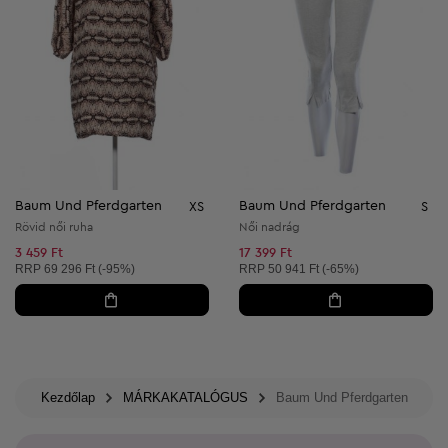
Baum Und Pferdgarten
Baum Und Pferdgarten
XS
S
Rövid női ruha
Női nadrág
3 459 Ft
17 399 Ft
Ajánlott ár:
Ajánlott ár:
RRP
69 296 Ft (-95%)
RRP
50 941 Ft (-65%)
Kezdőlap
MÁRKAKATALÓGUS
Baum Und Pferdgarten