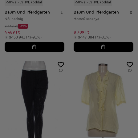
-50% a FESTIVE kóddal
-50% a FESTIVE kóddal
Baum Und Pferdgarten
Baum Und Pferdgarten
L
S
Női nadrág
Hosszú szoknya
Kezdő ár:
7 447 Ft
-39%
Discount Price:
Csökkentett ár:
4 489 Ft
8 709 Ft
Ajánlott ár:
Ajánlott ár:
RRP
50 941 Ft (-91%)
RRP
47 384 Ft (-81%)
10
20