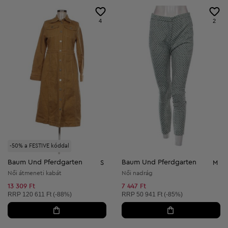
4
2
-50% a FESTIVE kóddal
Baum Und Pferdgarten
Baum Und Pferdgarten
S
M
Női átmeneti kabát
Női nadrág
13 309 Ft
7 447 Ft
Ajánlott ár:
Ajánlott ár:
RRP
120 611 Ft (-88%)
RRP
50 941 Ft (-85%)