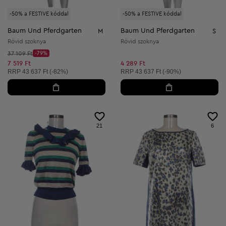
-50% a FESTIVE kóddal
-50% a FESTIVE kóddal
Baum Und Pferdgarten
Baum Und Pferdgarten
M
S
Rövid szoknya
Rövid szoknya
Kezdő ár:
37 109 Ft
-79%
Discount Price:
Csökkentett ár:
7 519 Ft
4 289 Ft
Ajánlott ár:
Ajánlott ár:
RRP
43 637 Ft (-82%)
RRP
43 637 Ft (-90%)
21
6