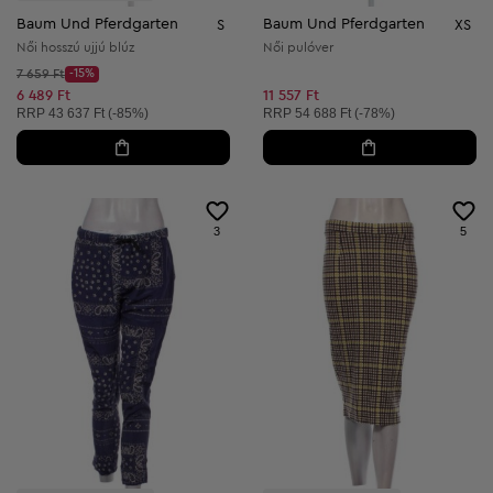
Baum Und Pferdgarten
Baum Und Pferdgarten
S
XS
Női hosszú ujjú blúz
Női pulóver
Kezdő ár:
7 659 Ft
-15%
Discount Price:
Csökkentett ár:
6 489 Ft
11 557 Ft
Ajánlott ár:
Ajánlott ár:
RRP
43 637 Ft (-85%)
RRP
54 688 Ft (-78%)
3
5