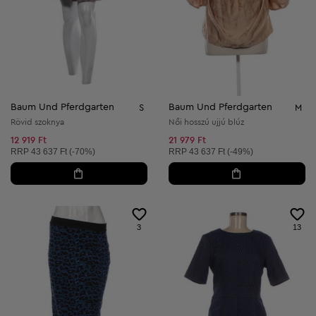
Baum Und Pferdgarten
Baum Und Pferdgarten
S
M
Rövid szoknya
Női hosszú ujjú blúz
12 919 Ft
21 979 Ft
Ajánlott ár:
Ajánlott ár:
RRP
43 637 Ft (-70%)
RRP
43 637 Ft (-49%)
3
13