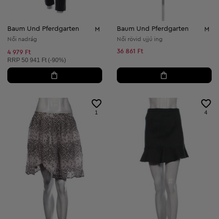
Baum Und Pferdgarten
Baum Und Pferdgarten
M
M
Női nadrág
Női rövid ujjú ing
36 861 Ft
4 979 Ft
Ajánlott ár:
RRP
50 941 Ft (-90%)
1
4