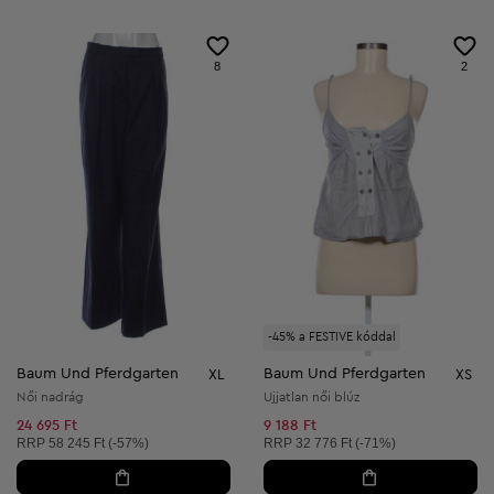
8
2
-45% a FESTIVE kóddal
Baum Und Pferdgarten
Baum Und Pferdgarten
XL
XS
Női nadrág
Ujjatlan női blúz
24 695 Ft
9 188 Ft
Ajánlott ár:
Ajánlott ár:
RRP
58 245 Ft (-57%)
RRP
32 776 Ft (-71%)