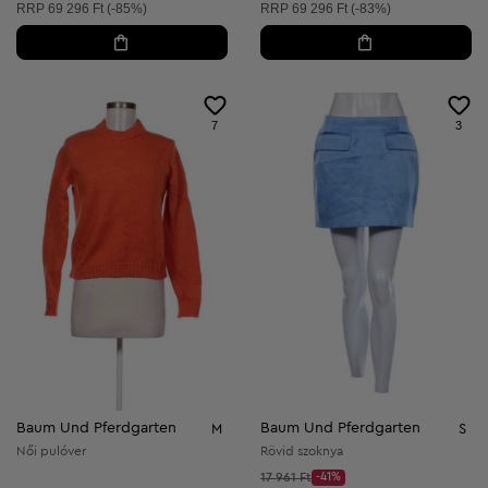
Ajánlott ár:
Ajánlott ár:
RRP
69 296 Ft (-85%)
RRP
69 296 Ft (-83%)
7
3
Baum Und Pferdgarten
Baum Und Pferdgarten
M
S
Női pulóver
Rövid szoknya
Kezdő ár:
17 961 Ft
-41%
Discount Price: