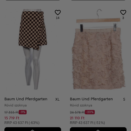
14
3
Baum Und Pferdgarten
Baum Und Pferdgarten
XL
S
Rövid szoknya
Rövid szoknya
Kezdő ár:
Kezdő ár:
17 355 Ft
-9%
26 578 Ft
-20%
Discount Price:
Discount Price:
Csökkentett ár:
Csökkentett ár:
15 719 Ft
21 110 Ft
Ajánlott ár:
Ajánlott ár:
RRP
43 637 Ft (-63%)
RRP
43 637 Ft (-51%)