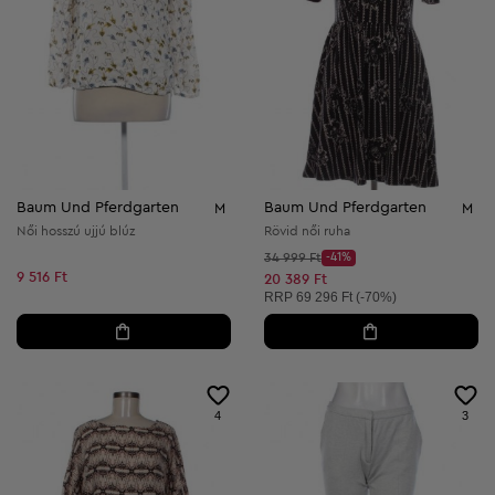
Baum Und Pferdgarten
Baum Und Pferdgarten
M
M
Női hosszú ujjú blúz
Rövid női ruha
Kezdő ár:
34 999 Ft
-41%
Discount Price:
9 516 Ft
Csökkentett ár:
20 389 Ft
Ajánlott ár:
RRP
69 296 Ft (-70%)
4
3