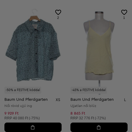
2
1
-50% a FESTIVE kóddal
-45% a FESTIVE kóddal
Baum Und Pferdgarten
Baum Und Pferdgarten
XS
L
Női rövid ujjú ing
Ujjatlan női blúz
9 929 Ft
8 865 Ft
Ajánlott ár:
Ajánlott ár:
RRP
40 080 Ft (-75%)
RRP
32 776 Ft (-72%)