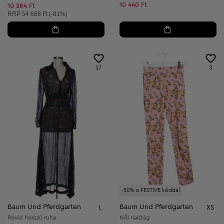
Csökkentett ár:
10 440 Ft
10 284 Ft
Ajánlott ár:
RRP
54 688 Ft (-81%)
17
3
-50% a FESTIVE kóddal
Baum Und Pferdgarten
Baum Und Pferdgarten
L
XS
Rövid hosszú ruha
Női nadrág