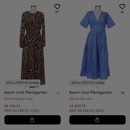
57
16
-45% a FESTIVE kóddal
-60% a FESTIVE kóddal
Baum Und Pferdgarten
Baum Und Pferdgarten
L
M
Rövid hosszú ruha
Rövid női ruha
18 959 Ft
43 839 Ft
Ajánlott ár:
Ajánlott ár:
RRP
69 296 Ft (-72%)
RRP
69 296 Ft (-36%)