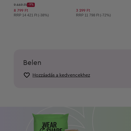
Kezdő ár:
9 669 Ft
-9%
Discount Price:
Csökkentett ár:
8 799 Ft
3 299 Ft
Ajánlott ár:
Ajánlott ár:
RRP
14 421 Ft (-38%)
RRP
11 798 Ft (-72%)
Belen
Hozzáadás a kedvencekhez