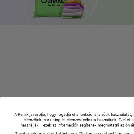
A Remix javasolja, hogy fogadja el a funkcionális sütik használatá
elemzőink marketing és elemzési célokra használunk. Ezeket 
használják - ezek az információk segítenek megmutatni az ön ál
További információért kattintson a "Tudjon meg többet" gombra, v