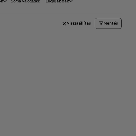
Sorba válogatás:
ők
Legújabbak
Visszaállítás
Mentés