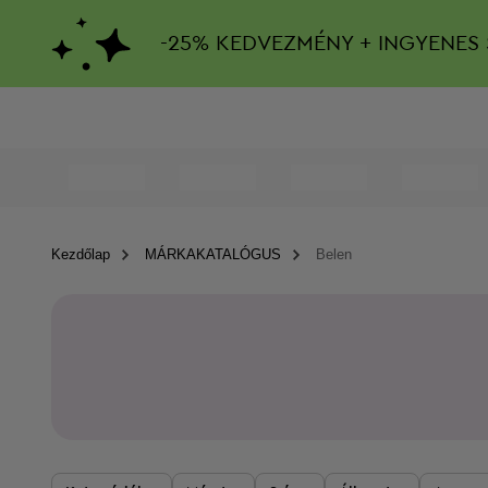
-
25%
KEDVEZMÉNY + INGYENES 
Kezdőlap
MÁRKAKATALÓGUS
Belen