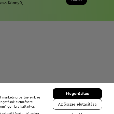
Eladás
dasz. Könnyű,
Megerősítés
nt marketing partnereink és
átogatások elemzésére
Az összes elutasítása
adom" gombra kattintva.
kie-beállításokat bármikor