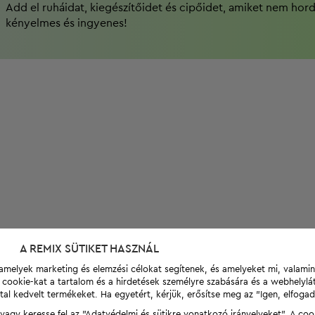
Add el ruháidat, kiegészítőidet és cipőidet, amiket nem hor
kényelmes és ingyenes!
A REMIX SÜTIKET HASZNÁL
t, amelyek marketing és elemzési célokat segítenek, és amelyeket mi, valami
a cookie-kat a tartalom és a hirdetések személyre szabására és a webhelyl
tal kedvelt termékeket. Ha egyetért, kérjük, erősítse meg az "Igen, elfog
agy keresse fel az "Adatvédelmi és sütikre vonatkozó irányelveket". A coo