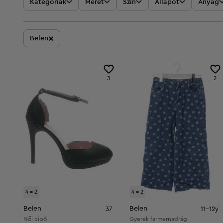
Kategóriák
Méret
Szín
Állapot
Anyag
×
Belen
3
2
4 = 2
4 = 2
Belen
Belen
37
11-12y
Női cipő
Gyerek farmernadrág