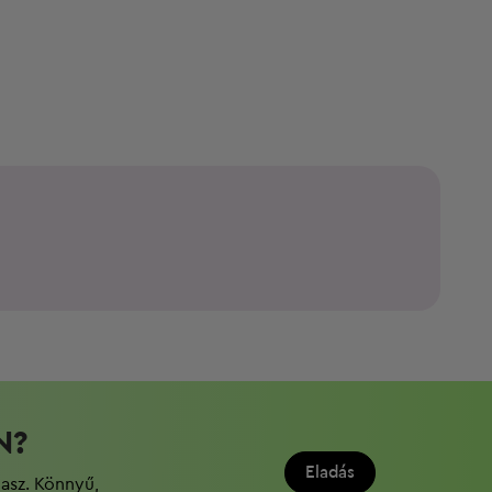
N?
Eladás
dasz. Könnyű,