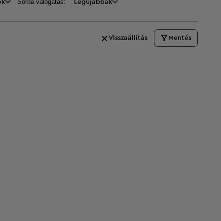
Sorba válogatás:
ők
Legújabbak
Visszaállítás
Mentés