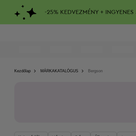
-
25%
KEDVEZMÉNY + INGYENES 
Kezdőlap
MÁRKAKATALÓGUS
Bergson