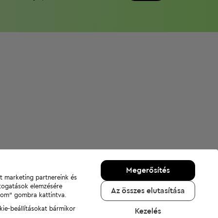
Megerősítés
nt marketing partnereink és
átogatások elemzésére
Az összes elutasítása
adom" gombra kattintva.
kie-beállításokat bármikor
Kezelés