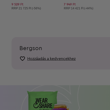
9 529 Ft
7 949 Ft
Ajánlott ár:
Ajánlott ár:
RRP
21 725 Ft (-56%)
RRP
14 421 Ft (-44%)
Bergson
Hozzáadás a kedvencekhez