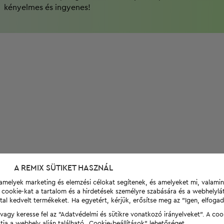
kényelmes és ingyenes!
A REMIX SÜTIKET HASZNÁL
t, amelyek marketing és elemzési célokat segítenek, és amelyeket mi, valami
a cookie-kat a tartalom és a hirdetések személyre szabására és a webhelyl
tal kedvelt termékeket. Ha egyetért, kérjük, erősítse meg az "Igen, elfog
agy keresse fel az "Adatvédelmi és sütikre vonatkozó irányelveket". A coo
tja a webhely alján található „Cookie-beállítások” lehetőséget.