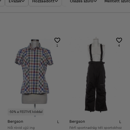
Évszak
Hozzáadott
Akciók
Összes szűrő
Ár
Mentett szűr
1
4
-50% a FESTIVE kóddal
Bergson
Bergson
L
L
Női rövid ujjú ing
Férfi sportnadrág téli sportokhoz