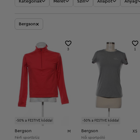
Kategóriák
Méret
Szín
Állapot
Anyag
×
Bergson
3
1
-50% a FESTIVE kóddal
-50% a FESTIVE kóddal
Bergson
Bergson
M
XS
Férfi sportblúz
Női sportpóló