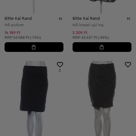
Bitte Kai Rand
Bitte Kai Rand
M
M
Női pulóver
Női hosszú ujjú ing
14 189 Ft
2 209 Ft
Ajánlott ár:
Ajánlott ár:
RRP
54 688 Ft (-74%)
RRP
43 637 Ft (-94%)
2