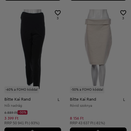
3
3
-60% a FOMO kóddal
-50% a FOMO kóddal
Bitte Kai Rand
Bitte Kai Rand
L
L
Női nadrág
Rövid szoknya
Kezdő ár:
6 889 Ft
-50%
Discount Price:
Csökkentett ár:
3 399 Ft
8 156 Ft
Ajánlott ár:
Ajánlott ár:
RRP
50 941 Ft (-93%)
RRP
43 637 Ft (-81%)