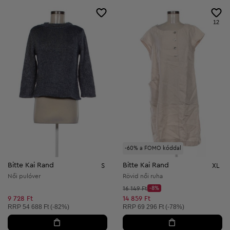
12
-60% a FOMO kóddal
Bitte Kai Rand
Bitte Kai Rand
S
XL
Női pulóver
Rövid női ruha
Kezdő ár:
16 149 Ft
-8%
Discount Price:
Csökkentett ár:
9 728 Ft
14 859 Ft
Ajánlott ár:
Ajánlott ár:
RRP
54 688 Ft (-82%)
RRP
69 296 Ft (-78%)