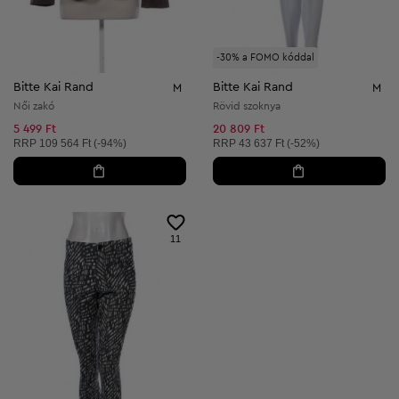
-30% a FOMO kóddal
Bitte Kai Rand
Bitte Kai Rand
M
M
Női zakó
Rövid szoknya
5 499 Ft
20 809 Ft
Ajánlott ár:
Ajánlott ár:
RRP
109 564 Ft (-94%)
RRP
43 637 Ft (-52%)
11