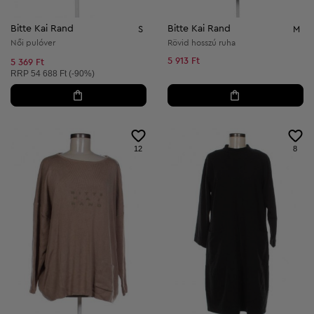
Bitte Kai Rand
Bitte Kai Rand
S
M
Női pulóver
Rövid hosszú ruha
5 913 Ft
5 369 Ft
Ajánlott ár:
RRP
54 688 Ft (-90%)
12
8