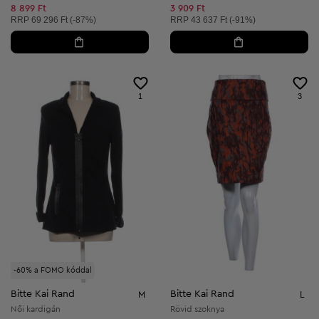
Csökkentett ár:
8 899 Ft
3 909 Ft
Ajánlott ár:
Ajánlott ár:
RRP
69 296 Ft (-87%)
RRP
43 637 Ft (-91%)
1
3
-60% a FOMO kóddal
Bitte Kai Rand
Bitte Kai Rand
M
L
Női kardigán
Rövid szoknya