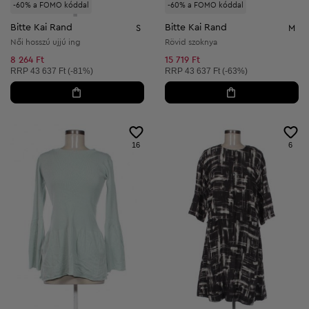
-60% a FOMO kóddal
-60% a FOMO kóddal
Bitte Kai Rand
Bitte Kai Rand
S
M
Női hosszú ujjú ing
Rövid szoknya
8 264 Ft
15 719 Ft
Ajánlott ár:
Ajánlott ár:
RRP
43 637 Ft (-81%)
RRP
43 637 Ft (-63%)
16
6