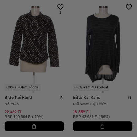
1
-70% a FOMO kóddal
-70% a FOMO kóddal
Bitte Kai Rand
Bitte Kai Rand
S
M
Női zakó
Női hosszú ujjú blúz
22 469 Ft
18 859 Ft
Ajánlott ár:
Ajánlott ár:
RRP
109 564 Ft (-79%)
RRP
43 637 Ft (-56%)