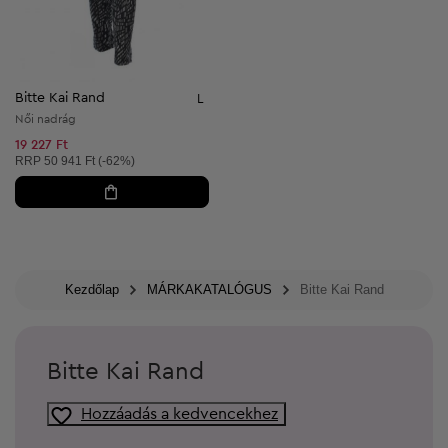
Bitte Kai Rand
L
Női nadrág
19 227 Ft
Ajánlott ár:
RRP
50 941 Ft (-62%)
Kezdőlap
MÁRKAKATALÓGUS
Bitte Kai Rand
Bitte Kai Rand
Hozzáadás a kedvencekhez