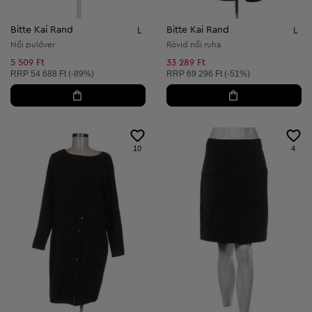
Bitte Kai Rand
Bitte Kai Rand
L
L
Női pulóver
Rövid női ruha
5 509 Ft
33 289 Ft
Ajánlott ár:
Ajánlott ár:
RRP
54 688 Ft (-89%)
RRP
69 296 Ft (-51%)
10
4