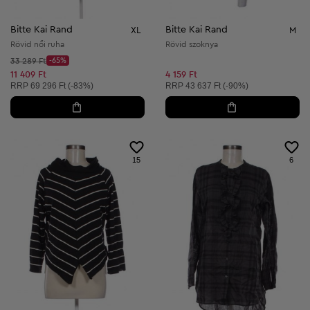
Bitte Kai Rand
Bitte Kai Rand
XL
M
Rövid női ruha
Rövid szoknya
Kezdő ár:
33 289 Ft
-65%
Discount Price:
Csökkentett ár:
11 409 Ft
4 159 Ft
Ajánlott ár:
Ajánlott ár:
RRP
69 296 Ft (-83%)
RRP
43 637 Ft (-90%)
15
6