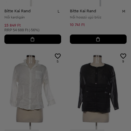
Bitte Kai Rand
Bitte Kai Rand
L
M
Női kardigán
Női hosszú ujjú blúz
10 741 Ft
23 849 Ft
Ajánlott ár:
RRP
54 688 Ft (-56%)
5
9