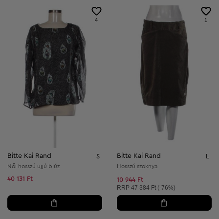
4
1
Bitte Kai Rand
Bitte Kai Rand
S
L
Női hosszú ujjú blúz
Hosszú szoknya
40 131 Ft
10 944 Ft
Ajánlott ár:
RRP
47 384 Ft (-76%)