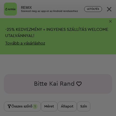
×
REMIX
LETÖLTÉS
Szerezd meg az app-ot az Android rendszerhez
×
-
25%
KEDVEZMÉNY + INGYENES SZÁLLÍTÁS
WELCOME
UTALVÁNNYAL!
Tovább a vásárláshoz
Bitte Kai Rand
Összes szűrő
Méret
Állapot
Szín
1