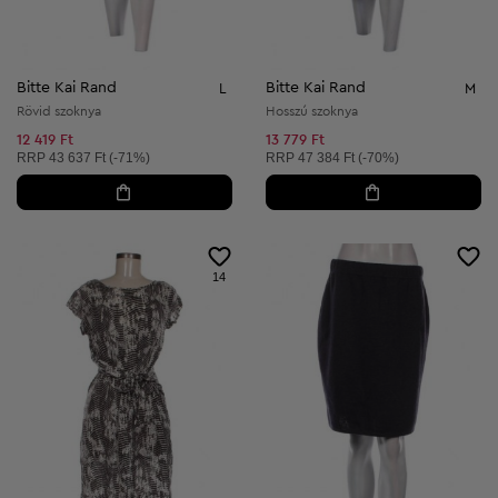
Bitte Kai Rand
Bitte Kai Rand
L
M
Rövid szoknya
Hosszú szoknya
12 419 Ft
13 779 Ft
Ajánlott ár:
Ajánlott ár:
RRP
43 637 Ft (-71%)
RRP
47 384 Ft (-70%)
14