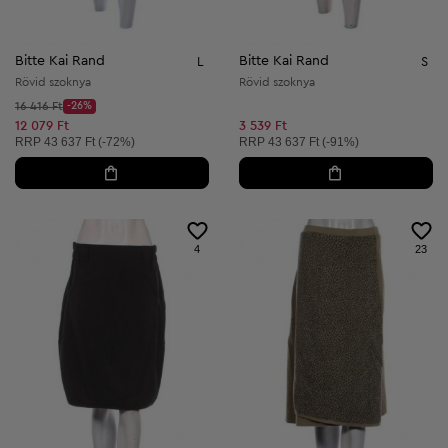
Bitte Kai Rand
Bitte Kai Rand
L
S
Rövid szoknya
Rövid szoknya
Kezdő ár:
16 416 Ft
-26%
Discount Price:
Csökkentett ár:
12 079 Ft
3 539 Ft
Ajánlott ár:
Ajánlott ár:
RRP
43 637 Ft (-72%)
RRP
43 637 Ft (-91%)
4
23