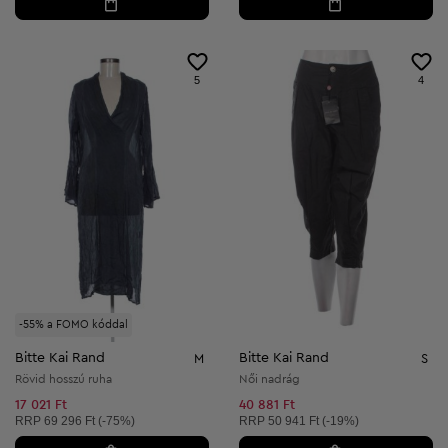
5
4
-55% a FOMO kóddal
Bitte Kai Rand
Bitte Kai Rand
M
S
Rövid hosszú ruha
Női nadrág
17 021 Ft
40 881 Ft
Ajánlott ár:
Ajánlott ár:
RRP
69 296 Ft (-75%)
RRP
50 941 Ft (-19%)