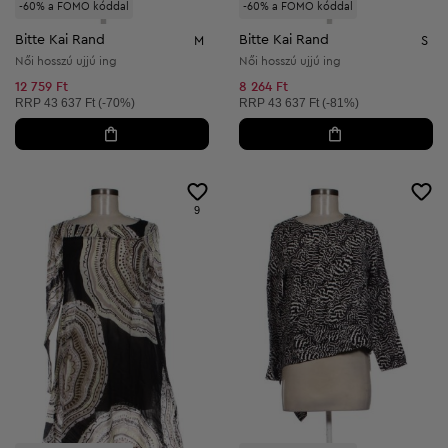
-60% a FOMO kóddal
-60% a FOMO kóddal
Bitte Kai Rand
Bitte Kai Rand
M
S
Női hosszú ujjú ing
Női hosszú ujjú ing
12 759 Ft
8 264 Ft
Ajánlott ár:
Ajánlott ár:
RRP
43 637 Ft (-70%)
RRP
43 637 Ft (-81%)
9