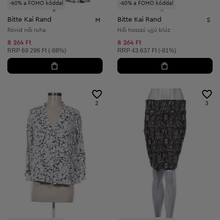
-60% a FOMO kóddal
-60% a FOMO kóddal
Bitte Kai Rand
Bitte Kai Rand
M
S
Rövid női ruha
Női hosszú ujjú blúz
8 264 Ft
8 264 Ft
Ajánlott ár:
Ajánlott ár:
RRP
69 296 Ft (-88%)
RRP
43 637 Ft (-81%)
2
3