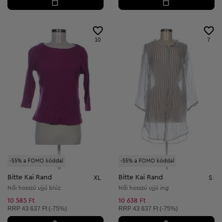
10
7
-55% a FOMO kóddal
-55% a FOMO kóddal
Bitte Kai Rand
Bitte Kai Rand
XL
S
Női hosszú ujjú blúz
Női hosszú ujjú ing
10 585 Ft
10 638 Ft
Ajánlott ár:
Ajánlott ár:
RRP
43 637 Ft (-75%)
RRP
43 637 Ft (-75%)