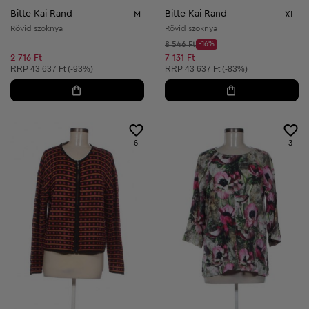
Bitte Kai Rand
Bitte Kai Rand
M
XL
Rövid szoknya
Rövid szoknya
Kezdő ár:
8 546 Ft
-16%
Discount Price:
Csökkentett ár:
2 716 Ft
7 131 Ft
Ajánlott ár:
Ajánlott ár:
RRP
43 637 Ft (-93%)
RRP
43 637 Ft (-83%)
6
3