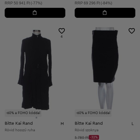
Ajánlott ár:
Ajánlott ár:
RRP
50 941 Ft (-77%)
RRP
69 296 Ft (-84%)
4
-60% a FOMO kóddal
-60% a FOMO kóddal
Bitte Kai Rand
Bitte Kai Rand
M
L
Rövid hosszú ruha
Rövid szoknya
Kezdő ár:
5 780 Ft
-32%
Discount Price: