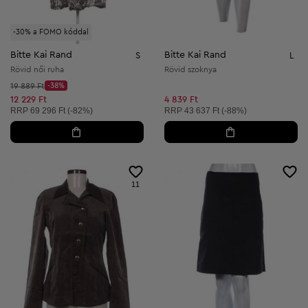
-30% a FOMO kóddal
Bitte Kai Rand
Bitte Kai Rand
S
L
Rövid női ruha
Rövid szoknya
Kezdő ár:
19 889 Ft
-38%
Discount Price:
Csökkentett ár:
12 229 Ft
4 839 Ft
Ajánlott ár:
Ajánlott ár:
RRP
69 296 Ft (-82%)
RRP
43 637 Ft (-88%)
11