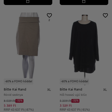
2
-60% a FOMO kóddal
-60% a FOMO kóddal
Bitte Kai Rand
Bitte Kai Rand
XL
XL
Rövid szoknya
Női hosszú ujjú blúz
Kezdő ár:
Kezdő ár:
8 029 Ft
-32%
5 209 Ft
-32%
Discount Price:
Discount Price:
Csökkentett ár:
Csökkentett ár:
5 389 Ft
3 529 Ft
Ajánlott ár:
Ajánlott ár:
RRP
43 637 Ft (-87%)
RRP
43 637 Ft (-91%)