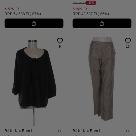
Kezdő ár:
7 206 Ft
-17%
Discount Price:
Csökkentett ár:
6 579 Ft
5 962 Ft
Ajánlott ár:
Ajánlott ár:
RRP
54 688 Ft (-87%)
RRP
43 637 Ft (-86%)
9
13
Bitte Kai Rand
Bitte Kai Rand
XL
XL