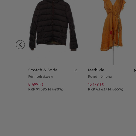
Scotch & Soda
Mathilde
M
Férfi téli dzseki
Rövid női ruha
8 499 Ft
15 179 Ft
Ajánlott ár:
Ajánlott ár:
RRP
91 395 Ft (-90%)
RRP
43 637 Ft (-65%)