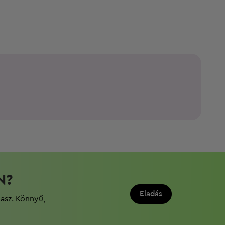
N?
Eladás
dasz. Könnyű,