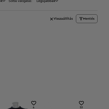
Sorba válogatás:
ők
Legújabbak
Visszaállítás
Mentés
4
53