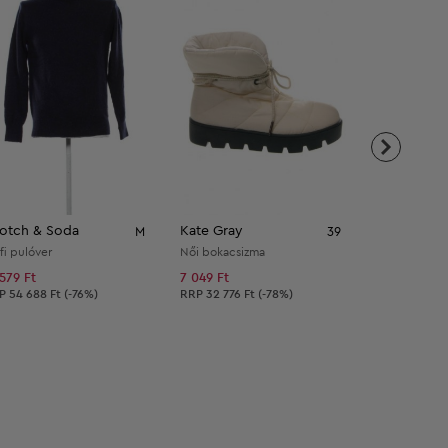
otch & Soda
Kate Gray
Zara
M
39
fi pulóver
Női bokacsizma
Női hosszú uj
 579 Ft
7 049 Ft
3 289 Ft
nlott ár:
Ajánlott ár:
Ajánlott ár:
RP
54 688 Ft (-76%)
RRP
32 776 Ft (-78%)
RRP
14 421 F