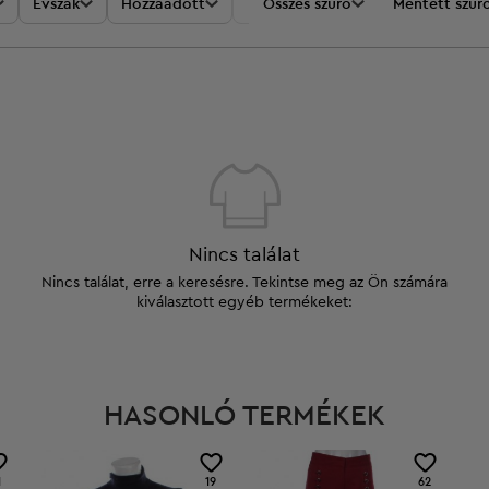
Évszak
Hozzáadott
Akciók
Összes szűrő
Ár
Mentett szűr
Nincs találat
Nincs találat, erre a keresésre. Tekintse meg az Ön számára
kiválasztott egyéb termékeket:
HASONLÓ TERMÉKEK
1
19
62