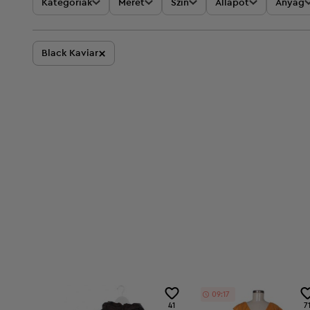
Kategóriák
Méret
Szín
Állapot
Anyag
×
Black Kaviar
09:17
41
7