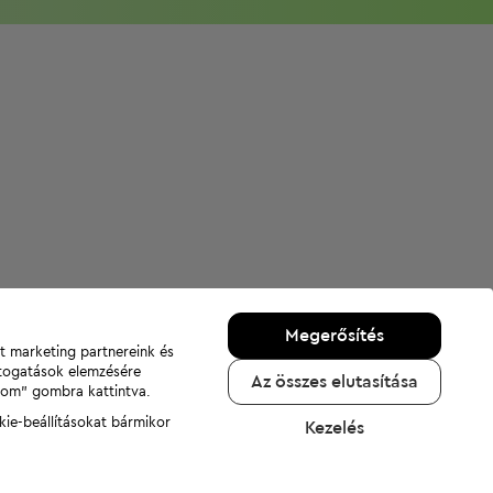
Megerősítés
nt marketing partnereink és
átogatások elemzésére
Az összes elutasítása
adom" gombra kattintva.
kie-beállításokat bármikor
Kezelés