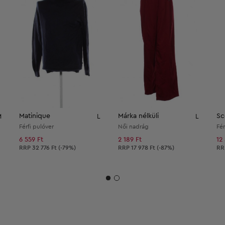
Matinique
Márka nélküli
Sc
M
L
L
Férfi pulóver
Női nadrág
Fér
6 559 Ft
2 189 Ft
12
Ajánlott ár:
Ajánlott ár:
Ajá
RRP
32 776 Ft (-79%)
RRP
17 978 Ft (-87%)
R