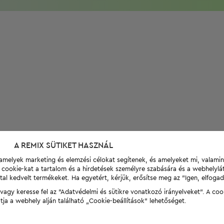
A REMIX SÜTIKET HASZNÁL
t, amelyek marketing és elemzési célokat segítenek, és amelyeket mi, valami
a cookie-kat a tartalom és a hirdetések személyre szabására és a webhelyl
tal kedvelt termékeket. Ha egyetért, kérjük, erősítse meg az "Igen, elfog
agy keresse fel az "Adatvédelmi és sütikre vonatkozó irányelveket". A coo
tja a webhely alján található „Cookie-beállítások” lehetőséget.