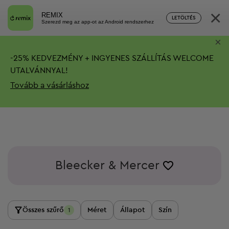
×
REMIX
LETÖLTÉS
Szerezd meg az app-ot az Android rendszerhez
×
-
25%
KEDVEZMÉNY + INGYENES SZÁLLÍTÁS
WELCOME
UTALVÁNNYAL!
Tovább a vásárláshoz
Bleecker & Mercer
Összes szűrő
Méret
Állapot
Szín
1