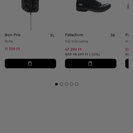
Bon Prix
Palladium
Pal
XL
38
Ruha
Női bőrcsizma
Női 
11 559 Ft
47 290 Ft
27 0
Ajánlott ár:
Ajánl
RRP
98 699 Ft (-52%)
RRP