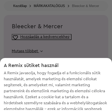
Kezdőlap
MÁRKAKATALÓGUS
Bleecker & Mercer
Bleecker & Mercer
Hozzáadás a kedvencekhez
Mutass többet
A Remix sütiket használ
A Remix javasolja, hogy fogadja el a funkcionális sütik
használatát, amelyek marketing és elemzési célokat
segítenek, és amelyeket mi, valamint marketing
partnereink és elemzőink marketing és elemzési célokra
használunk. Ezeket a cookie-kat a tartalom és a
hirdetések személyre szabására és a webhelylátogatások
elemzésére használják - ezek az információk segítenek
KELL A HELY A GARDRÓBODBAN?