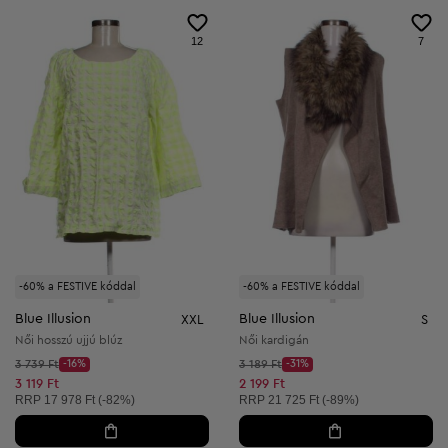
12
7
-60% a FESTIVE kóddal
-60% a FESTIVE kóddal
Blue Illusion
Blue Illusion
XXL
S
Női hosszú ujjú blúz
Női kardigán
Kezdő ár:
Kezdő ár:
3 739 Ft
-16%
3 189 Ft
-31%
Discount Price:
Discount Price:
Csökkentett ár:
Csökkentett ár:
3 119 Ft
2 199 Ft
Ajánlott ár:
Ajánlott ár:
RRP
17 978 Ft (-82%)
RRP
21 725 Ft (-89%)