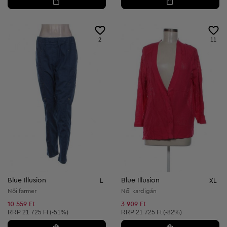
2
11
Blue Illusion
Blue Illusion
L
XL
Női farmer
Női kardigán
10 559 Ft
3 909 Ft
Ajánlott ár:
Ajánlott ár:
RRP
21 725 Ft (-51%)
RRP
21 725 Ft (-82%)