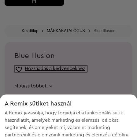
Kezdőlap
MÁRKAKATALÓGUS
Blue Illusion
Blue Illusion
Hozzáadás a kedvencekhez
Mutass többet
A Remix sütiket használ
A Remix javasolja, hogy fogadja el a funkcionális sütik
használatát, amelyek marketing és elemzési célokat
segítenek, és amelyeket mi, valamint marketing
partnereink és elemzőink marketing és elemzési célokra