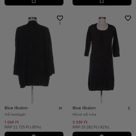
7
Blue Illusion
Blue Illusion
M
S
Női kardigán
Rövid női ruha
1 049 Ft
2 039 Ft
Ajánlott ár:
Ajánlott ár:
RRP
21 725 Ft (-95%)
RRP
25 282 Ft (-91%)