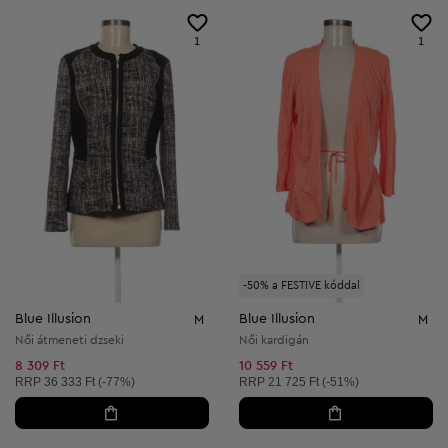
1
1
-50% a FESTIVE kóddal
Blue Illusion
Blue Illusion
M
M
Női átmeneti dzseki
Női kardigán
8 309 Ft
10 559 Ft
Ajánlott ár:
Ajánlott ár:
RRP
36 333 Ft (-77%)
RRP
21 725 Ft (-51%)