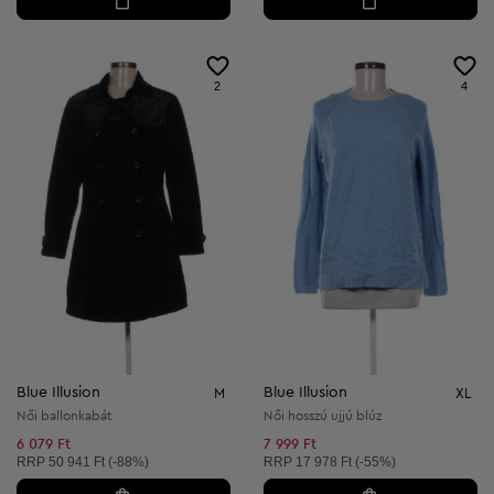
2
4
Blue Illusion
Blue Illusion
M
XL
Női ballonkabát
Női hosszú ujjú blúz
6 079 Ft
7 999 Ft
Ajánlott ár:
Ajánlott ár:
RRP
50 941 Ft (-88%)
RRP
17 978 Ft (-55%)