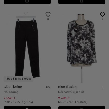
3
7
-15% a FESTIVE kóddal
Blue Illusion
Blue Illusion
XS
L
Női nadrág
Női hosszú ujjú blúz
7 559 Ft
2 769 Ft
Ajánlott ár:
Ajánlott ár:
RRP
21 725 Ft (-65%)
RRP
17 978 Ft (-84%)