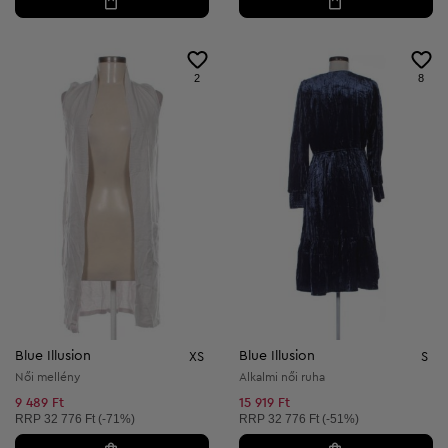
2
8
Blue Illusion
Blue Illusion
XS
S
Női mellény
Alkalmi női ruha
9 489 Ft
15 919 Ft
Ajánlott ár:
Ajánlott ár:
RRP
32 776 Ft (-71%)
RRP
32 776 Ft (-51%)