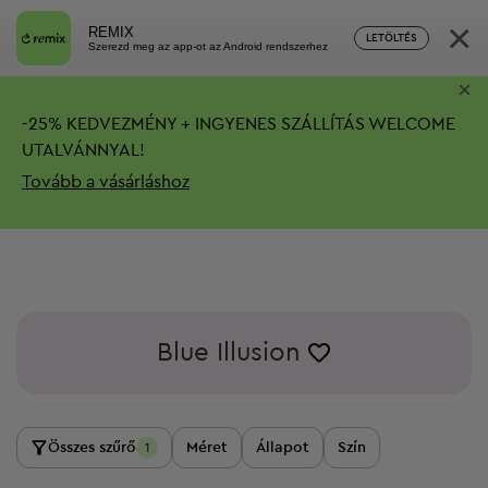
×
REMIX
LETÖLTÉS
Szerezd meg az app-ot az Android rendszerhez
×
-
25%
KEDVEZMÉNY + INGYENES SZÁLLÍTÁS
WELCOME
UTALVÁNNYAL!
Tovább a vásárláshoz
Blue Illusion
Összes szűrő
Méret
Állapot
Szín
1