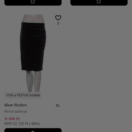
3
-70% a FESTIVE kóddal
Blue Illusion
XL
Rövid szoknya
11 099 Ft
Ajánlott ár:
RRP
21 725 Ft (-48%)