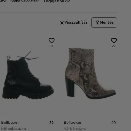
Sorba válogatás:
ők
Legújabbak
Visszaállítás
Mentés
37
22
Bullboxer
Bullboxer
39
40
Női bokacsizma
Női bőrcsizma