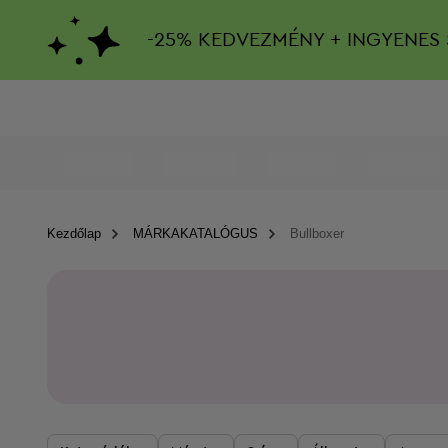
-
25%
KEDVEZMÉNY + INGYENES 
Kezdőlap
MÁRKAKATALÓGUS
Bullboxer