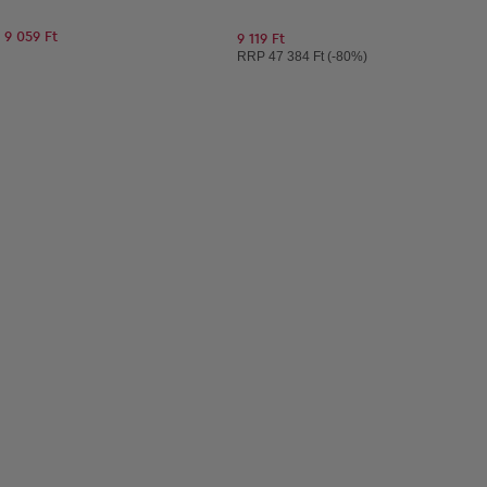
9 059 Ft
9 119 Ft
Ajánlott ár:
RRP
47 384 Ft (-80%)