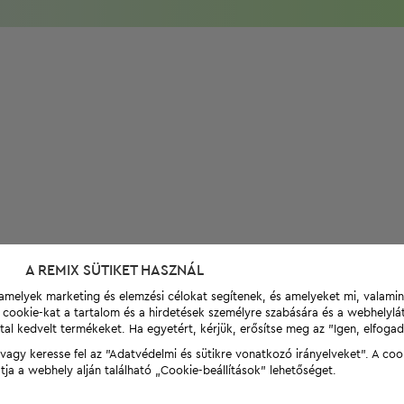
A REMIX SÜTIKET HASZNÁL
t, amelyek marketing és elemzési célokat segítenek, és amelyeket mi, valami
a cookie-kat a tartalom és a hirdetések személyre szabására és a webhelyl
tal kedvelt termékeket. Ha egyetért, kérjük, erősítse meg az "Igen, elfog
agy keresse fel az "Adatvédelmi és sütikre vonatkozó irányelveket". A coo
tja a webhely alján található „Cookie-beállítások” lehetőséget.