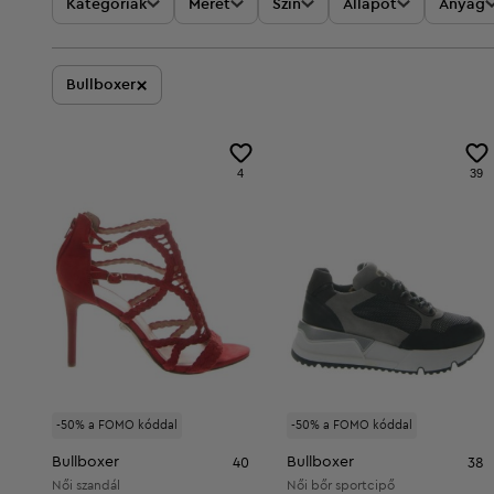
Kategóriák
Méret
Szín
Állapot
Anyag
×
Bullboxer
4
39
-50% a FOMO kóddal
-50% a FOMO kóddal
Bullboxer
Bullboxer
40
38
Női szandál
Női bőr sportcipő