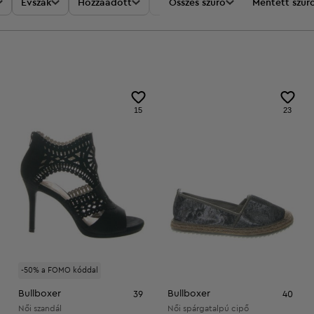
Évszak
Hozzáadott
Akciók
Összes szűrő
Ár
Mentett szűr
15
23
-50% a FOMO kóddal
Bullboxer
Bullboxer
39
40
Női szandál
Női spárgatalpú cipő