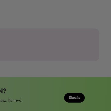
N?
Eladás
dasz. Könnyű,