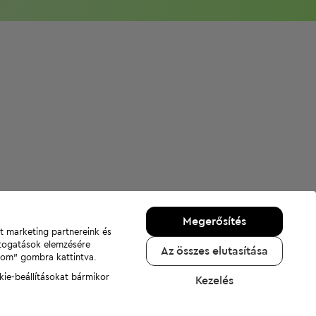
Megerősítés
nt marketing partnereink és
átogatások elemzésére
Az összes elutasítása
adom" gombra kattintva.
kie-beállításokat bármikor
Kezelés