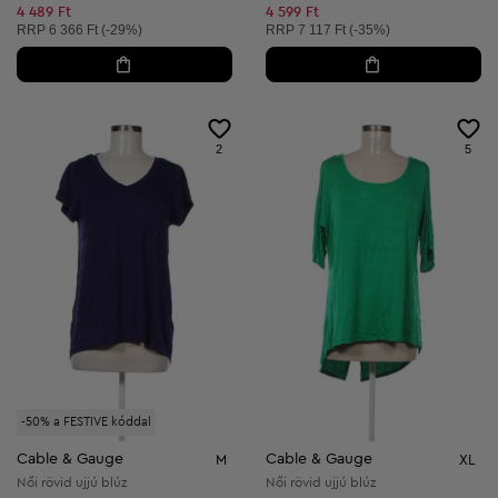
4 489 Ft
4 599 Ft
Ajánlott ár:
Ajánlott ár:
RRP
6 366 Ft (-29%)
RRP
7 117 Ft (-35%)
2
5
-50% a FESTIVE kóddal
Cable & Gauge
Cable & Gauge
M
XL
Női rövid ujjú blúz
Női rövid ujjú blúz