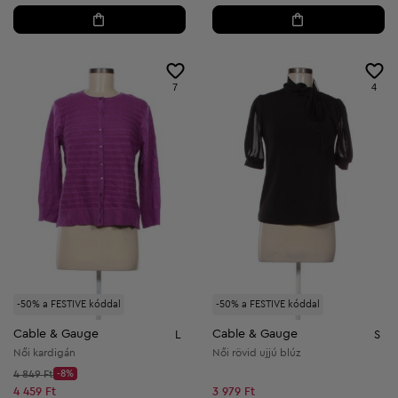
7
4
-50% a FESTIVE kóddal
-50% a FESTIVE kóddal
Cable & Gauge
Cable & Gauge
L
S
Női kardigán
Női rövid ujjú blúz
Kezdő ár:
4 849 Ft
-8%
Discount Price:
Csökkentett ár:
4 459 Ft
3 979 Ft