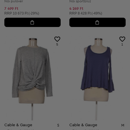
Női pulóver
Női sportblúz
7 499 Ft
4 269 Ft
Ajánlott ár:
Ajánlott ár:
RRP
10 673 Ft (-29%)
RRP
8 428 Ft (-49%)
5
1
Cable & Gauge
Cable & Gauge
S
M