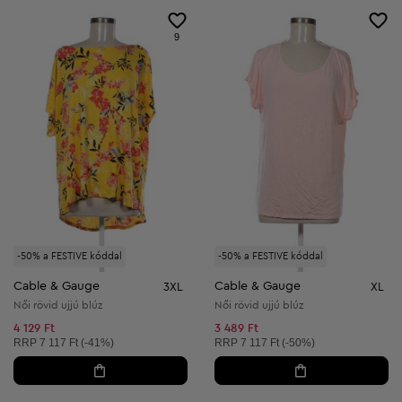
9
-50% a FESTIVE kóddal
-50% a FESTIVE kóddal
Cable & Gauge
Cable & Gauge
3XL
XL
Női rövid ujjú blúz
Női rövid ujjú blúz
4 129 Ft
3 489 Ft
Ajánlott ár:
Ajánlott ár:
RRP
7 117 Ft (-41%)
RRP
7 117 Ft (-50%)