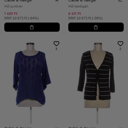
Cable & Gauge
Cable & Gauge
M
XL
Női pulóver
Női kardigán
1 629 Ft
6 411 Ft
Ajánlott ár:
Ajánlott ár:
RRP
10 673 Ft (-84%)
RRP
10 673 Ft (-39%)
3
2