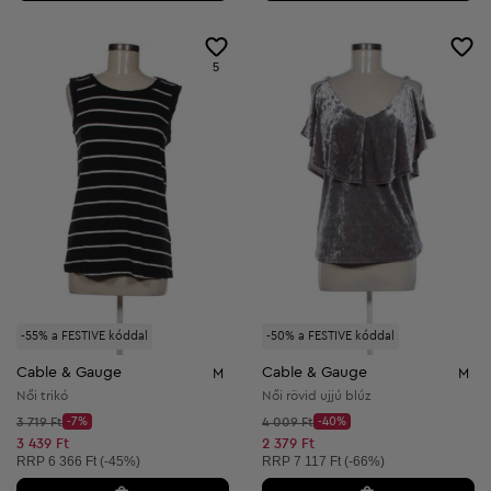
5
-55% a FESTIVE kóddal
-50% a FESTIVE kóddal
Cable & Gauge
Cable & Gauge
M
M
Női trikó
Női rövid ujjú blúz
Kezdő ár:
Kezdő ár:
3 719 Ft
-7%
4 009 Ft
-40%
Discount Price:
Discount Price:
Csökkentett ár:
Csökkentett ár:
3 439 Ft
2 379 Ft
Ajánlott ár:
Ajánlott ár:
RRP
6 366 Ft (-45%)
RRP
7 117 Ft (-66%)