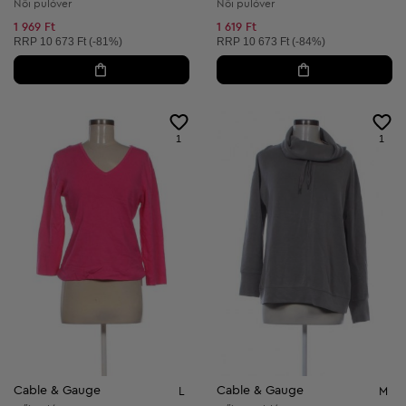
Női pulóver
Női pulóver
1 969 Ft
1 619 Ft
Ajánlott ár:
Ajánlott ár:
RRP
10 673 Ft (-81%)
RRP
10 673 Ft (-84%)
1
1
Cable & Gauge
Cable & Gauge
L
M