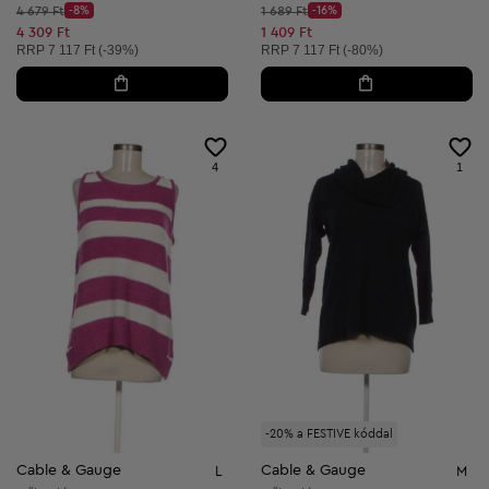
Kezdő ár:
Kezdő ár:
4 679 Ft
-8%
1 689 Ft
-16%
Discount Price:
Discount Price:
Csökkentett ár:
Csökkentett ár:
4 309 Ft
1 409 Ft
Ajánlott ár:
Ajánlott ár:
RRP
7 117 Ft (-39%)
RRP
7 117 Ft (-80%)
4
1
-20% a FESTIVE kóddal
Cable & Gauge
Cable & Gauge
L
M