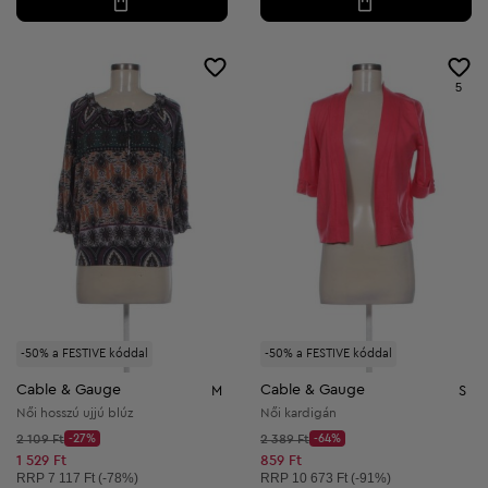
5
-50% a FESTIVE kóddal
-50% a FESTIVE kóddal
Cable & Gauge
Cable & Gauge
M
S
Női hosszú ujjú blúz
Női kardigán
Kezdő ár:
Kezdő ár:
2 109 Ft
-27%
2 389 Ft
-64%
Discount Price:
Discount Price:
Csökkentett ár:
Csökkentett ár:
1 529 Ft
859 Ft
Ajánlott ár:
Ajánlott ár:
RRP
7 117 Ft (-78%)
RRP
10 673 Ft (-91%)