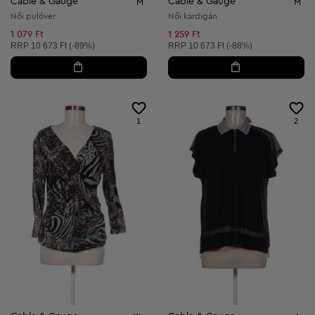
Cable & Gauge
Cable & Gauge
M
M
Női pulóver
Női kardigán
1 079 Ft
1 259 Ft
Ajánlott ár:
Ajánlott ár:
RRP
10 673 Ft (-89%)
RRP
10 673 Ft (-88%)
1
2