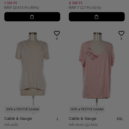
Csökkentett ár:
Csökkentett ár:
1 519 Ft
2 769 Ft
Ajánlott ár:
Ajánlott ár:
RRP
10 673 Ft (-85%)
RRP
7 117 Ft (-61%)
3
3
-50% a FESTIVE kóddal
-50% a FESTIVE kóddal
Cable & Gauge
Cable & Gauge
L
XXL
Női póló
Női rövid ujjú blúz