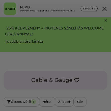
×
REMIX
LETÖLTÉS
Szerezd meg az app-ot az Android rendszerhez
×
-
25%
KEDVEZMÉNY + INGYENES SZÁLLÍTÁS
WELCOME
UTALVÁNNYAL!
Tovább a vásárláshoz
Cable & Gauge
Összes szűrő
Méret
Állapot
Szín
1