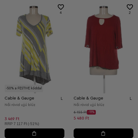
4
2
-50% a FESTIVE kóddal
Cable & Gauge
Cable & Gauge
L
L
Női rövid ujjú blúz
Női rövid ujjú blúz
Kezdő ár:
6 155 Ft
-11%
Discount Price:
Csökkentett ár:
5 480 Ft
3 469 Ft
Ajánlott ár:
RRP
7 117 Ft (-51%)