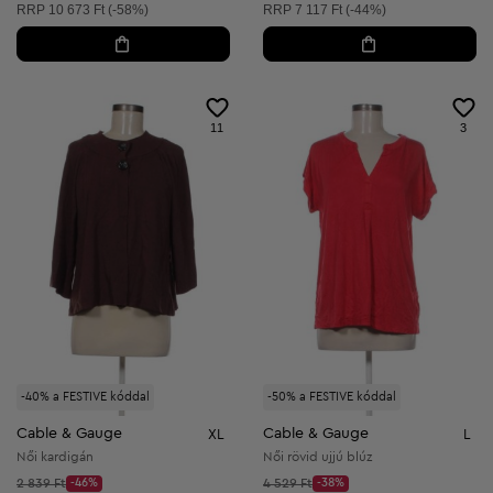
Ajánlott ár:
Ajánlott ár:
RRP
10 673 Ft (-58%)
RRP
7 117 Ft (-44%)
11
3
-40% a FESTIVE kóddal
-50% a FESTIVE kóddal
Cable & Gauge
Cable & Gauge
XL
L
Női kardigán
Női rövid ujjú blúz
Kezdő ár:
Kezdő ár:
2 839 Ft
-46%
4 529 Ft
-38%
Discount Price:
Discount Price: