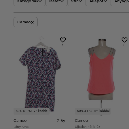
Kategóriák
Méret
Szín
Állapot
Anyag
×
Cameo
1
8
-50% a FESTIVE kóddal
-50% a FESTIVE kóddal
Cameo
Cameo
7-8y
L
Lány ruha
Ujjatlan női blúz