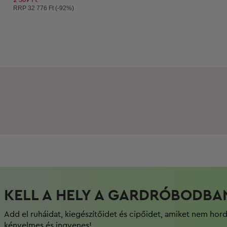
Ajánlott ár:
RRP
32 776 Ft (-92%)
KELL A HELY A GARDRÓBODBA
Add el ruháidat, kiegészítőidet és cipőidet, amiket nem hor
kényelmes és ingyenes!