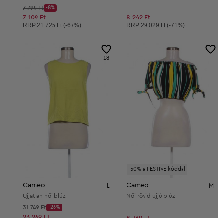
Kezdő ár:
7 799 Ft
-8%
Discount Price:
Csökkentett ár:
7 109 Ft
8 242 Ft
Ajánlott ár:
Ajánlott ár:
RRP
21 725 Ft (-67%)
RRP
29 029 Ft (-71%)
18
-50% a FESTIVE kóddal
Cameo
Cameo
L
M
Ujjatlan női blúz
Női rövid ujjú blúz
Kezdő ár:
31 749 Ft
-26%
Discount Price:
Csökkentett ár:
23 269 Ft
8 769 Ft