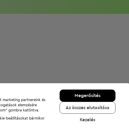
Megerősítés
nt marketing partnereink és
átogatások elemzésére
Az összes elutasítása
adom" gombra kattintva.
kie-beállításokat bármikor
Kezelés