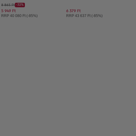
Kezdő ár:
8 865 Ft
-32%
Discount Price:
Csökkentett ár:
5 949 Ft
6 379 Ft
Ajánlott ár:
Ajánlott ár:
RRP
40 080 Ft (-85%)
RRP
43 637 Ft (-85%)