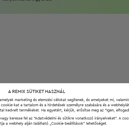
A REMIX SÜTIKET HASZNÁL
t, amelyek marketing és elemzési célokat segítenek, és amelyeket mi, valami
a cookie-kat a tartalom és a hirdetések személyre szabására és a webhelyl
tal kedvelt termékeket. Ha egyetért, kérjük, erősítse meg az "Igen, elfog
agy keresse fel az "Adatvédelmi és sütikre vonatkozó irányelveket". A coo
tja a webhely alján található „Cookie-beállítások” lehetőséget.