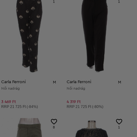
1
1
Carla Ferroni
Carla Ferroni
M
M
Női nadrág
Női nadrág
3 469 Ft
4 319 Ft
Ajánlott ár:
Ajánlott ár:
RRP
21 725 Ft (-84%)
RRP
21 725 Ft (-80%)
8
1