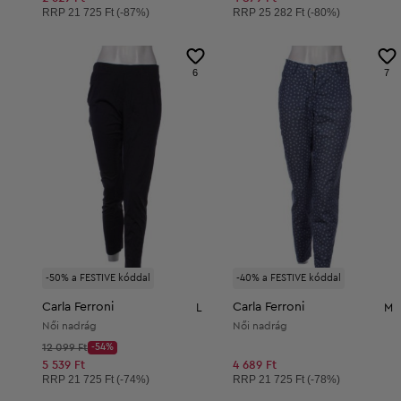
Ajánlott ár:
Ajánlott ár:
RRP
21 725 Ft (-87%)
RRP
25 282 Ft (-80%)
6
7
-50% a FESTIVE kóddal
-40% a FESTIVE kóddal
Carla Ferroni
Carla Ferroni
L
M
Női nadrág
Női nadrág
Kezdő ár:
12 099 Ft
-54%
Discount Price:
Csökkentett ár:
5 539 Ft
4 689 Ft
Ajánlott ár:
Ajánlott ár:
RRP
21 725 Ft (-74%)
RRP
21 725 Ft (-78%)