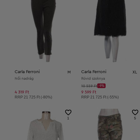
Carla Ferroni
Carla Ferroni
M
XL
Női nadrág
Rövid szoknya
Kezdő ár:
10 559 Ft
-9%
Discount Price:
Csökkentett ár:
4 319 Ft
9 599 Ft
Ajánlott ár:
Ajánlott ár:
RRP
21 725 Ft (-80%)
RRP
21 725 Ft (-55%)
1
5