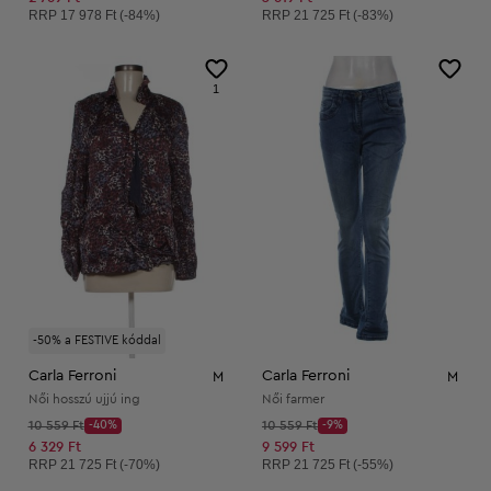
Ajánlott ár:
Ajánlott ár:
RRP
17 978 Ft (-84%)
RRP
21 725 Ft (-83%)
1
-50% a FESTIVE kóddal
Carla Ferroni
Carla Ferroni
M
M
Női hosszú ujjú ing
Női farmer
Kezdő ár:
Kezdő ár:
10 559 Ft
-40%
10 559 Ft
-9%
Discount Price:
Discount Price:
Csökkentett ár:
Csökkentett ár:
6 329 Ft
9 599 Ft
Ajánlott ár:
Ajánlott ár:
RRP
21 725 Ft (-70%)
RRP
21 725 Ft (-55%)