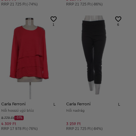
Ajánlott ár:
Ajánlott ár:
RRP
21 725 Ft (-74%)
RRP
21 725 Ft (-86%)
1
6
Carla Ferroni
Carla Ferroni
L
L
Női hosszú ujjú blúz
Női nadrág
Kezdő ár:
8 779 Ft
-51%
Discount Price:
Csökkentett ár:
4 309 Ft
3 259 Ft
Ajánlott ár:
Ajánlott ár:
RRP
17 978 Ft (-76%)
RRP
21 725 Ft (-84%)