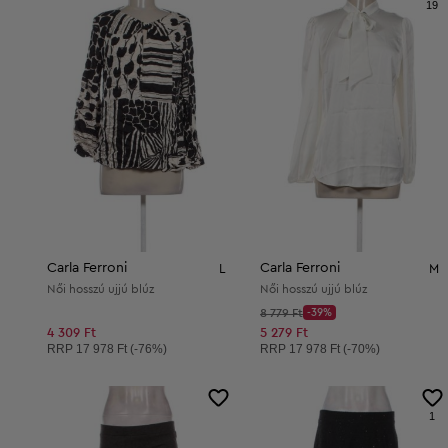
19
Carla Ferroni
Carla Ferroni
L
M
Női hosszú ujjú blúz
Női hosszú ujjú blúz
Kezdő ár:
8 779 Ft
-39%
Discount Price:
Csökkentett ár:
4 309 Ft
5 279 Ft
Ajánlott ár:
Ajánlott ár:
RRP
17 978 Ft (-76%)
RRP
17 978 Ft (-70%)
1