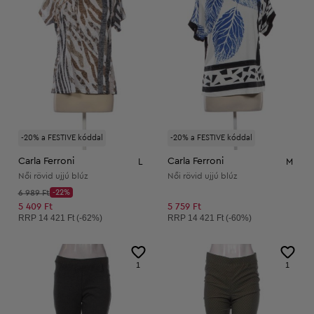
-20% a FESTIVE kóddal
-20% a FESTIVE kóddal
Carla Ferroni
Carla Ferroni
L
M
Női rövid ujjú blúz
Női rövid ujjú blúz
Kezdő ár:
6 989 Ft
-22%
Discount Price:
Csökkentett ár:
5 409 Ft
5 759 Ft
Ajánlott ár:
Ajánlott ár:
RRP
14 421 Ft (-62%)
RRP
14 421 Ft (-60%)
1
1