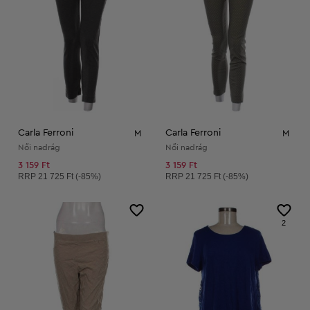
Carla Ferroni
Carla Ferroni
M
M
Női nadrág
Női nadrág
3 159 Ft
3 159 Ft
Ajánlott ár:
Ajánlott ár:
RRP
21 725 Ft (-85%)
RRP
21 725 Ft (-85%)
2