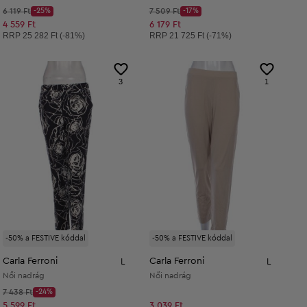
Kezdő ár:
Kezdő ár:
6 119 Ft
-25%
7 509 Ft
-17%
Discount Price:
Discount Price:
Csökkentett ár:
Csökkentett ár:
4 559 Ft
6 179 Ft
Ajánlott ár:
Ajánlott ár:
RRP
25 282 Ft (-81%)
RRP
21 725 Ft (-71%)
3
1
-50% a FESTIVE kóddal
-50% a FESTIVE kóddal
Carla Ferroni
Carla Ferroni
L
L
Női nadrág
Női nadrág
Kezdő ár:
7 438 Ft
-24%
Discount Price:
Csökkentett ár:
5 599 Ft
3 039 Ft