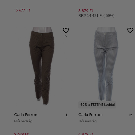
13 677 Ft
5 879 Ft
Ajánlott ár:
RRP
14 421 Ft (-59%)
5
-50% a FESTIVE kóddal
Carla Ferroni
Carla Ferroni
L
M
Női nadrág
Női nadrág
2 629 Ft
4 879 Ft