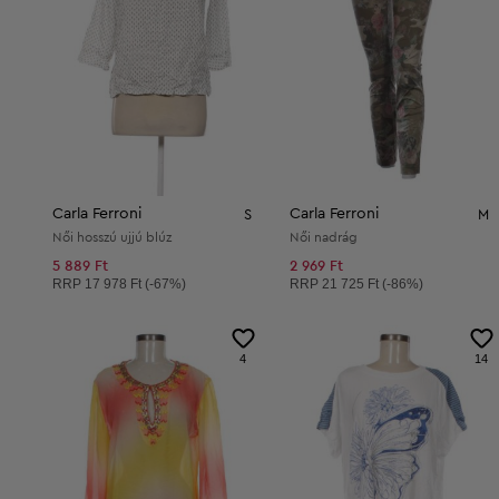
Carla Ferroni
Carla Ferroni
S
M
Női hosszú ujjú blúz
Női nadrág
5 889 Ft
2 969 Ft
Ajánlott ár:
Ajánlott ár:
RRP
17 978 Ft (-67%)
RRP
21 725 Ft (-86%)
4
14