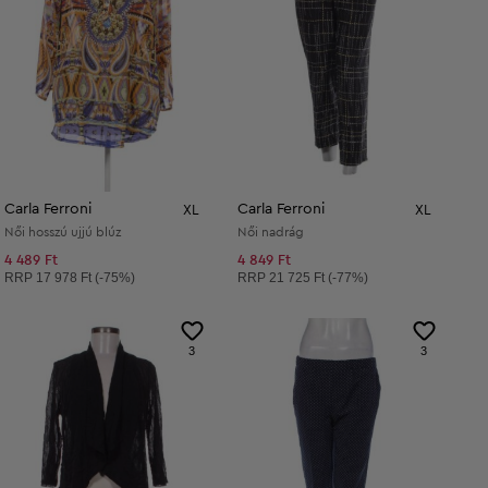
Carla Ferroni
Carla Ferroni
XL
XL
Női hosszú ujjú blúz
Női nadrág
4 489 Ft
4 849 Ft
Ajánlott ár:
Ajánlott ár:
RRP
17 978 Ft (-75%)
RRP
21 725 Ft (-77%)
3
3