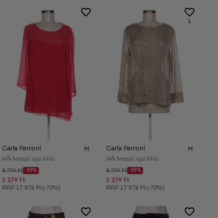
1
Carla Ferroni
Carla Ferroni
M
M
Női hosszú ujjú blúz
Női hosszú ujjú blúz
Kezdő ár:
Kezdő ár:
8 779 Ft
-39%
8 779 Ft
-39%
Discount Price:
Discount Price:
Csökkentett ár:
Csökkentett ár:
5 279 Ft
5 279 Ft
Ajánlott ár:
Ajánlott ár:
RRP
17 978 Ft (-70%)
RRP
17 978 Ft (-70%)