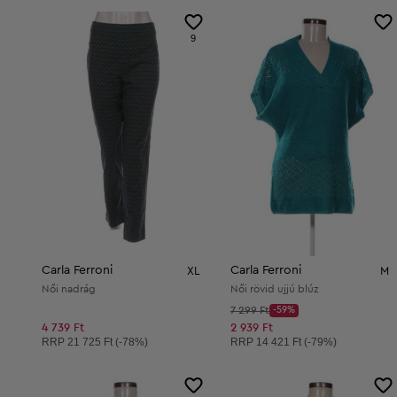
9
Carla Ferroni
Carla Ferroni
XL
M
Női nadrág
Női rövid ujjú blúz
Kezdő ár:
7 299 Ft
-59%
Discount Price:
Csökkentett ár:
4 739 Ft
2 939 Ft
Ajánlott ár:
Ajánlott ár:
RRP
21 725 Ft (-78%)
RRP
14 421 Ft (-79%)