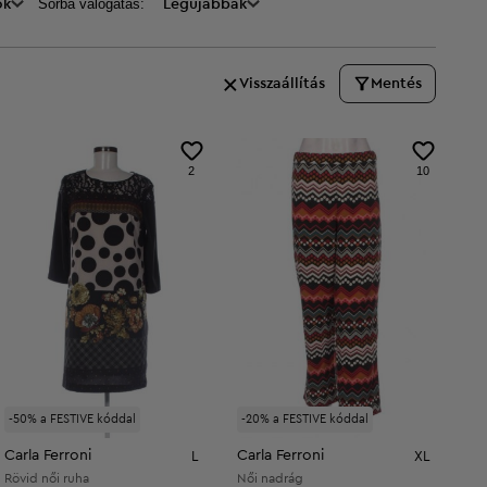
Sorba válogatás:
ők
Legújabbak
Visszaállítás
Mentés
2
10
-50% a FESTIVE kóddal
-20% a FESTIVE kóddal
Carla Ferroni
Carla Ferroni
L
XL
Rövid női ruha
Női nadrág