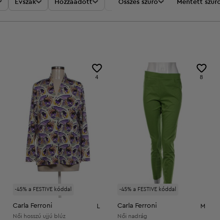
Évszak
Hozzáadott
Akciók
Összes szűrő
Ár
Mentett szűr
4
8
-45% a FESTIVE kóddal
-45% a FESTIVE kóddal
Carla Ferroni
Carla Ferroni
L
M
Női hosszú ujjú blúz
Női nadrág