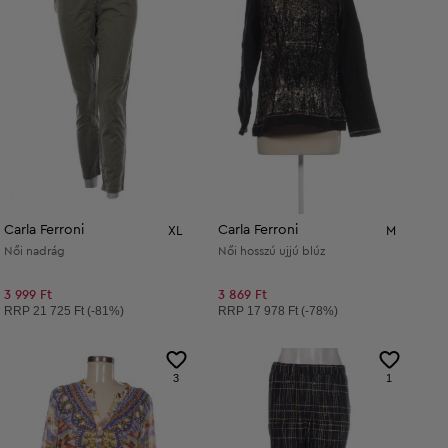
Carla Ferroni
Carla Ferroni
XL
M
Női nadrág
Női hosszú ujjú blúz
3 999 Ft
3 869 Ft
Ajánlott ár:
Ajánlott ár:
RRP
21 725 Ft (-81%)
RRP
17 978 Ft (-78%)
3
1