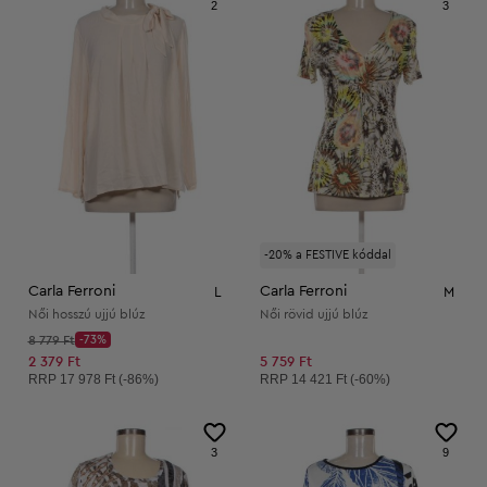
2
3
-20% a FESTIVE kóddal
Carla Ferroni
Carla Ferroni
L
M
Női hosszú ujjú blúz
Női rövid ujjú blúz
Kezdő ár:
8 779 Ft
-73%
Discount Price:
Csökkentett ár:
2 379 Ft
5 759 Ft
Ajánlott ár:
Ajánlott ár:
RRP
17 978 Ft (-86%)
RRP
14 421 Ft (-60%)
3
9