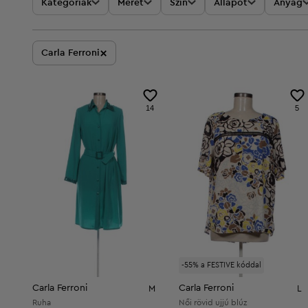
Kategóriák
Méret
Szín
Állapot
Anyag
×
Carla Ferroni
14
5
-55% a FESTIVE kóddal
Carla Ferroni
Carla Ferroni
M
L
Ruha
Női rövid ujjú blúz