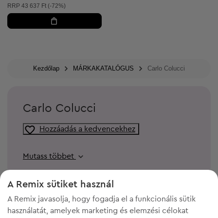
Ajánlott ár:
RRP
43 637 Ft (-72%)
Kezdőlap
MÁRKAKATALÓGUS
Carlo Colucci
Carlo Colucci
Hozzáadás a kedvencekhez
Mutass többet
A Remix sütiket használ
A Remix javasolja, hogy fogadja el a funkcionális sütik
használatát, amelyek marketing és elemzési célokat