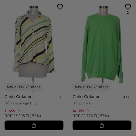
2
-50% a FESTIVE kóddal
-50% a FESTIVE kóddal
Carlo Colucci
Carlo Colucci
L
XXL
Női hosszú ujjú blúz
Női pulóver
11 659 Ft
14 059 Ft
Ajánlott ár:
Ajánlott ár:
RRP
25 095 Ft (-53%)
RRP
32 776 Ft (-57%)