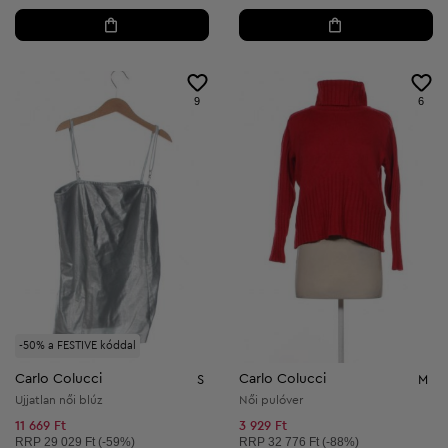
9
6
-50% a FESTIVE kóddal
Carlo Colucci
Carlo Colucci
S
M
Ujjatlan női blúz
Női pulóver
11 669 Ft
3 929 Ft
Ajánlott ár:
Ajánlott ár:
RRP
29 029 Ft (-59%)
RRP
32 776 Ft (-88%)