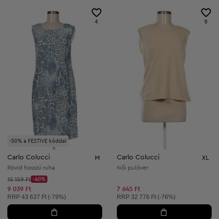
4
9
-50% a FESTIVE kóddal
Carlo Colucci
Carlo Colucci
M
XL
Rövid hosszú ruha
Női pulóver
Kezdő ár:
15 159 Ft
-40%
Discount Price:
Csökkentett ár:
9 039 Ft
7 645 Ft
Ajánlott ár:
Ajánlott ár:
RRP
43 637 Ft (-79%)
RRP
32 776 Ft (-76%)