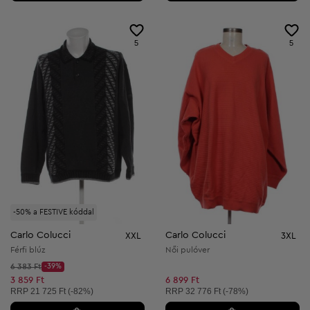
5
5
-50% a FESTIVE kóddal
Carlo Colucci
Carlo Colucci
XXL
3XL
Férfi blúz
Női pulóver
Kezdő ár:
6 383 Ft
-39%
Discount Price:
Csökkentett ár:
3 859 Ft
6 899 Ft
Ajánlott ár:
Ajánlott ár:
RRP
21 725 Ft (-82%)
RRP
32 776 Ft (-78%)