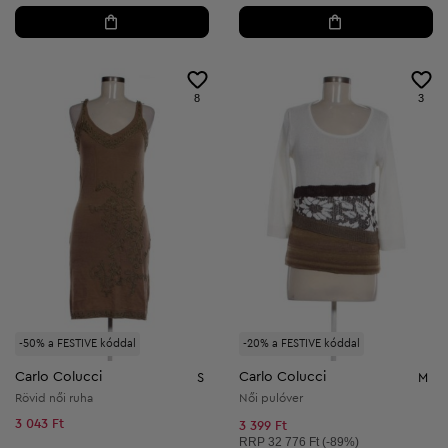
8
3
-50% a FESTIVE kóddal
-20% a FESTIVE kóddal
Carlo Colucci
Carlo Colucci
S
M
Rövid női ruha
Női pulóver
3 043 Ft
3 399 Ft
Ajánlott ár:
RRP
32 776 Ft (-89%)