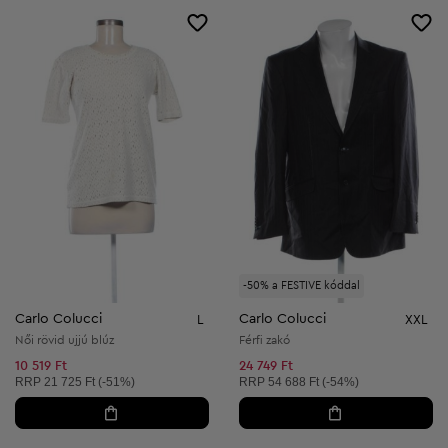
-50% a FESTIVE kóddal
Carlo Colucci
Carlo Colucci
L
XXL
Női rövid ujjú blúz
Férfi zakó
10 519 Ft
24 749 Ft
Ajánlott ár:
Ajánlott ár:
RRP
21 725 Ft (-51%)
RRP
54 688 Ft (-54%)