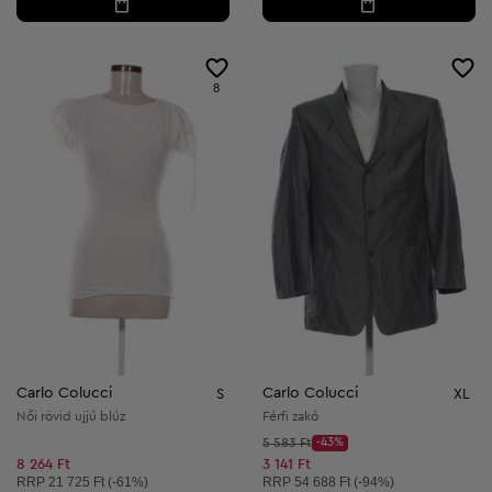
8
Carlo Colucci
Carlo Colucci
S
XL
Női rövid ujjú blúz
Férfi zakó
Kezdő ár:
5 583 Ft
-43%
Discount Price:
Csökkentett ár:
8 264 Ft
3 141 Ft
Ajánlott ár:
Ajánlott ár:
RRP
21 725 Ft (-61%)
RRP
54 688 Ft (-94%)