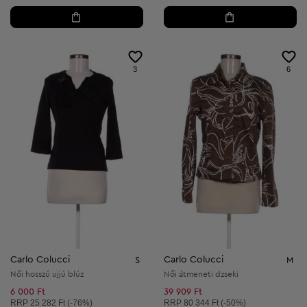
3
6
Carlo Colucci
Carlo Colucci
S
M
Női hosszú ujjú blúz
Női átmeneti dzseki
6 000 Ft
39 909 Ft
Ajánlott ár:
Ajánlott ár:
RRP
25 282 Ft (-76%)
RRP
80 344 Ft (-50%)