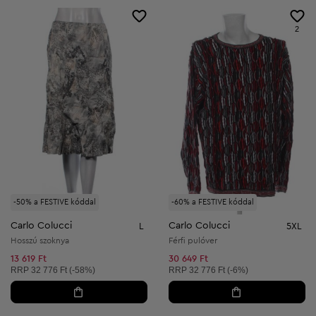
2
-50% a FESTIVE kóddal
-60% a FESTIVE kóddal
Carlo Colucci
Carlo Colucci
L
5XL
Hosszú szoknya
Férfi pulóver
13 619 Ft
30 649 Ft
Ajánlott ár:
Ajánlott ár:
RRP
32 776 Ft (-58%)
RRP
32 776 Ft (-6%)