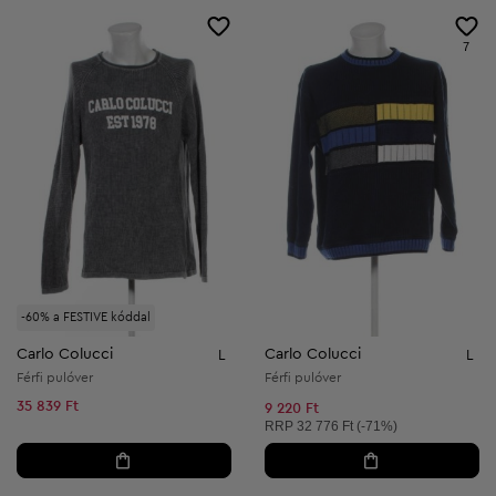
7
-60% a FESTIVE kóddal
Carlo Colucci
Carlo Colucci
L
L
Férfi pulóver
Férfi pulóver
35 839 Ft
9 220 Ft
Ajánlott ár:
RRP
32 776 Ft (-71%)