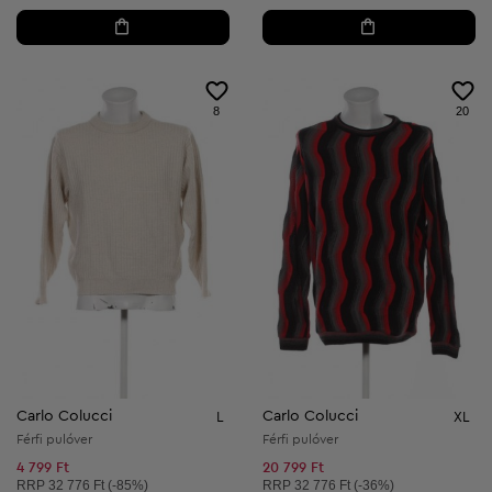
8
20
Carlo Colucci
Carlo Colucci
L
XL
Férfi pulóver
Férfi pulóver
4 799 Ft
20 799 Ft
Ajánlott ár:
Ajánlott ár:
RRP
32 776 Ft (-85%)
RRP
32 776 Ft (-36%)