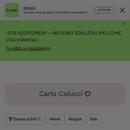
×
REMIX
LETÖLTÉS
Szerezd meg az app-ot az Android rendszerhez
×
-
25%
KEDVEZMÉNY + INGYENES SZÁLLÍTÁS
WELCOME
UTALVÁNNYAL!
Tovább a vásárláshoz
Carlo Colucci
Összes szűrő
Méret
Állapot
Szín
1