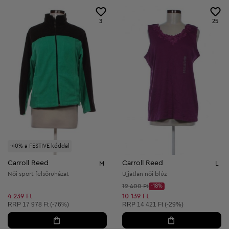
3
25
-40% a FESTIVE kóddal
Carroll Reed
Carroll Reed
M
L
Női sport felsőruházat
Ujjatlan női blúz
Kezdő ár:
12 400 Ft
-18%
Discount Price:
Csökkentett ár:
4 239 Ft
10 139 Ft
Ajánlott ár:
Ajánlott ár:
RRP
17 978 Ft (-76%)
RRP
14 421 Ft (-29%)