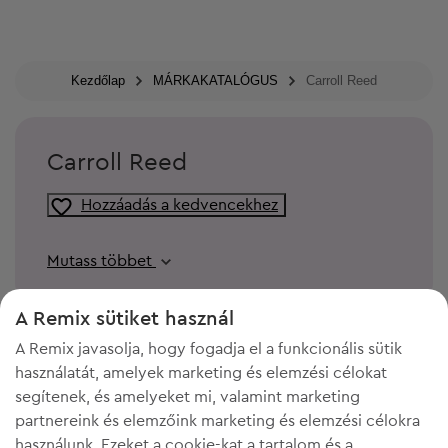
Kezdőlap
MÁRKAKATALÓGUS
Carroll Reed
Carroll Reed
Hozzáadás a kedvencekhez
Mutass többet
A Remix sütiket használ
A Remix javasolja, hogy fogadja el a funkcionális sütik
használatát, amelyek marketing és elemzési célokat
segítenek, és amelyeket mi, valamint marketing
partnereink és elemzőink marketing és elemzési célokra
használunk. Ezeket a cookie-kat a tartalom és a