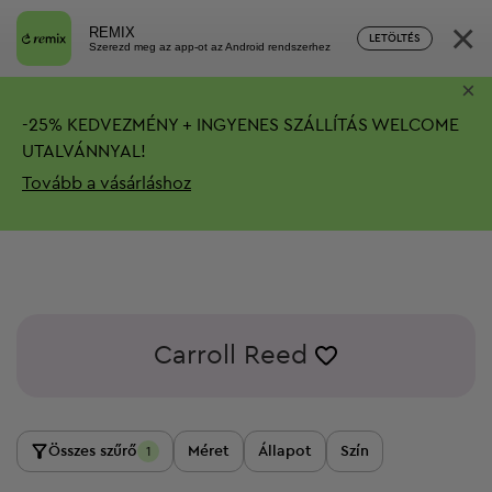
×
REMIX
LETÖLTÉS
Szerezd meg az app-ot az Android rendszerhez
×
-
25%
KEDVEZMÉNY + INGYENES SZÁLLÍTÁS
WELCOME
UTALVÁNNYAL!
Tovább a vásárláshoz
Carroll Reed
Összes szűrő
Méret
Állapot
Szín
1