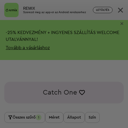
×
REMIX
LETÖLTÉS
Szerezd meg az app-ot az Android rendszerhez
×
-
25%
KEDVEZMÉNY + INGYENES SZÁLLÍTÁS
WELCOME
UTALVÁNNYAL!
Tovább a vásárláshoz
Catch One
Összes szűrő
Méret
Állapot
Szín
1