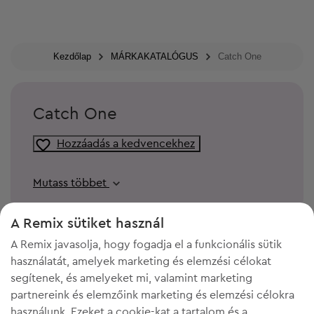
Kezdőlap
MÁRKAKATALÓGUS
Catch One
Catch One
Hozzáadás a kedvencekhez
Mutass többet
A Remix sütiket használ
A Remix javasolja, hogy fogadja el a funkcionális sütik
használatát, amelyek marketing és elemzési célokat
segítenek, és amelyeket mi, valamint marketing
partnereink és elemzőink marketing és elemzési célokra
használunk. Ezeket a cookie-kat a tartalom és a