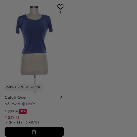
4
-50% a FESTIVE kóddal
Catch One
S
Női rövid ujjú blúz
Kezdő ár:
4 609 Ft
-8%
Discount Price:
Csökkentett ár:
4 239 Ft
Ajánlott ár:
RRP
7 117 Ft (-40%)