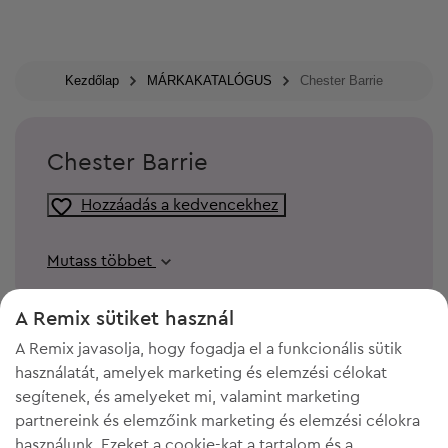
Kezdőlap
MÁRKAKATALÓGUS
Chester Barrie
Chester Barrie
Hozzáadás a kedvencekhez
Mutass többet
A Remix sütiket használ
A Remix javasolja, hogy fogadja el a funkcionális sütik
használatát, amelyek marketing és elemzési célokat
segítenek, és amelyeket mi, valamint marketing
partnereink és elemzőink marketing és elemzési célokra
használunk. Ezeket a cookie-kat a tartalom és a