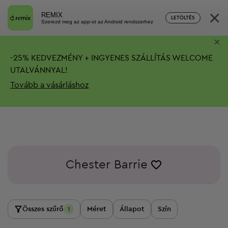
×
REMIX
LETÖLTÉS
Szerezd meg az app-ot az Android rendszerhez
×
-
25%
KEDVEZMÉNY + INGYENES SZÁLLÍTÁS
WELCOME
UTALVÁNNYAL!
Tovább a vásárláshoz
Chester Barrie
Összes szűrő
Méret
Állapot
Szín
1