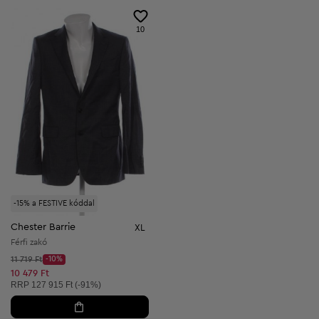
10
-15% a FESTIVE kóddal
Chester Barrie
XL
Férfi zakó
Kezdő ár:
11 719 Ft
-10%
Discount Price:
Csökkentett ár:
10 479 Ft
Ajánlott ár:
RRP
127 915 Ft (-91%)