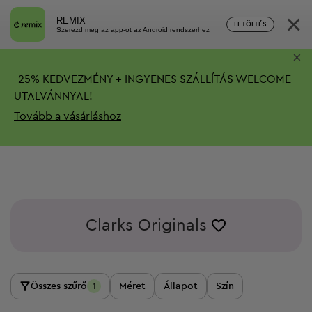
×
REMIX
LETÖLTÉS
Szerezd meg az app-ot az Android rendszerhez
×
-
25%
KEDVEZMÉNY + INGYENES SZÁLLÍTÁS
WELCOME
UTALVÁNNYAL!
Tovább a vásárláshoz
Clarks Originals
Összes szűrő
Méret
Állapot
Szín
1