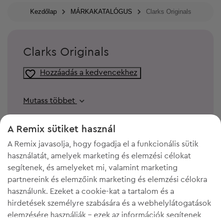
Kezdőlap
MÁRKAKATALÓGUS
Clarks Originals
Clarks Originals
Hozzáadás a kedvencekhez
Mutass többet
A Remix sütiket használ
A Remix javasolja, hogy fogadja el a funkcionális sütik
használatát, amelyek marketing és elemzési célokat
segítenek, és amelyeket mi, valamint marketing
partnereink és elemzőink marketing és elemzési célokra
használunk. Ezeket a cookie-kat a tartalom és a
hirdetések személyre szabására és a webhelylátogatások
elemzésére használják - ezek az információk segítenek
KELL A HELY A GARDRÓBODBAN?