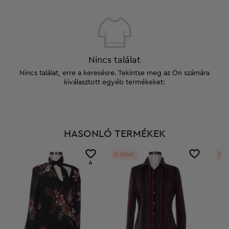
Nincs találat
Nincs találat, erre a keresésre. Tekintse meg az Ön számára
kiválasztott egyéb termékeket:
HASONLÓ TERMÉKEK
06:46
0
4