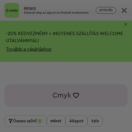
×
REMIX
LETÖLTÉS
Szerezd meg az app-ot az Android rendszerhez
×
-
25%
KEDVEZMÉNY + INGYENES SZÁLLÍTÁS
WELCOME
UTALVÁNNYAL!
Tovább a vásárláshoz
Cmyk
Összes szűrő
Méret
Állapot
Szín
1