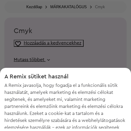
Kezdőlap
MÁRKAKATALÓGUS
Cmyk
Cmyk
Hozzáadás a kedvencekhez
Mutass többet
A Remix sütiket használ
A Remix javasolja, hogy fogadja el a funkcionális sütik
használatát, amelyek marketing és elemzési célokat
segítenek, és amelyeket mi, valamint marketing
partnereink és elemzőink marketing és elemzési célokra
használunk. Ezeket a cookie-kat a tartalom és a
hirdetések személyre szabására és a webhelylátogatások
elemzésére használják - ezek az információk segítenek
KELL A HELY A GARDRÓBODBAN?