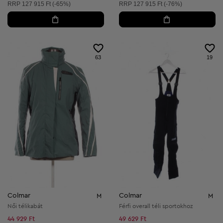
Ajánlott ár:
Ajánlott ár:
RRP
127 915 Ft (-65%)
RRP
127 915 Ft (-76%)
63
19
Colmar
Colmar
M
M
Női télikabát
Férfi overall téli sportokhoz
44 929 Ft
49 629 Ft