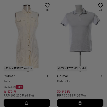
48
18
-50% a FESTIVE kóddal
-40% a FESTIVE kóddal
Colmar
Colmar
L
S
Ruha
Férfi póló
Kezdő ár:
25 123 Ft
-33%
Discount Price:
Csökkentett ár:
16 679 Ft
30 142 Ft
Ajánlott ár:
Ajánlott ár:
RRP
102 260 Ft (-83%)
RRP
36 333 Ft (-17%)