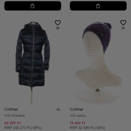
39
20
Colmar
Colmar
M
Női télikabát
Női sapka
45 299 Ft
13 669 Ft
Ajánlott ár:
Ajánlott ár:
RRP
146 271 Ft (-69%)
RRP
32 586 Ft (-58%)