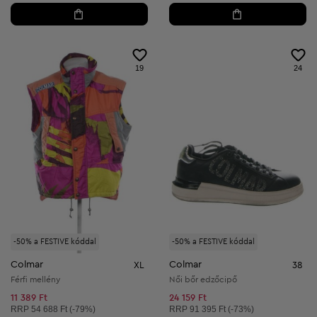
19
24
-50% a FESTIVE kóddal
-50% a FESTIVE kóddal
Colmar
Colmar
XL
38
Férfi mellény
Női bőr edzőcipő
11 389 Ft
24 159 Ft
Ajánlott ár:
Ajánlott ár:
RRP
54 688 Ft (-79%)
RRP
91 395 Ft (-73%)