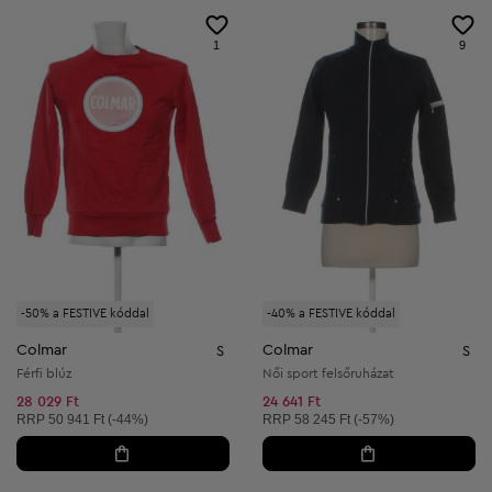
1
9
-50% a FESTIVE kóddal
-40% a FESTIVE kóddal
Colmar
Colmar
S
S
Férfi blúz
Női sport felsőruházat
28 029 Ft
24 641 Ft
Ajánlott ár:
Ajánlott ár:
RRP
50 941 Ft (-44%)
RRP
58 245 Ft (-57%)