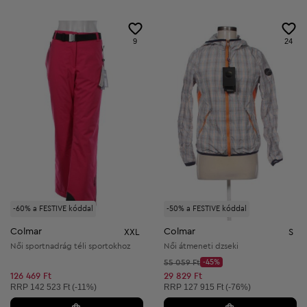
9
24
-60% a FESTIVE kóddal
-50% a FESTIVE kóddal
Colmar
Colmar
XXL
S
Női sportnadrág téli sportokhoz
Női átmeneti dzseki
Kezdő ár:
55 059 Ft
-45%
Discount Price:
Csökkentett ár:
126 469 Ft
29 829 Ft
Ajánlott ár:
Ajánlott ár:
RRP
142 523 Ft (-11%)
RRP
127 915 Ft (-76%)