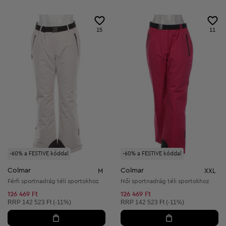
15
11
-60% a FESTIVE kóddal
-60% a FESTIVE kóddal
Colmar
Colmar
M
XXL
Férfi sportnadrág téli sportokhoz
Női sportnadrág téli sportokhoz
126 469 Ft
126 469 Ft
Ajánlott ár:
Ajánlott ár:
RRP
142 523 Ft (-11%)
RRP
142 523 Ft (-11%)