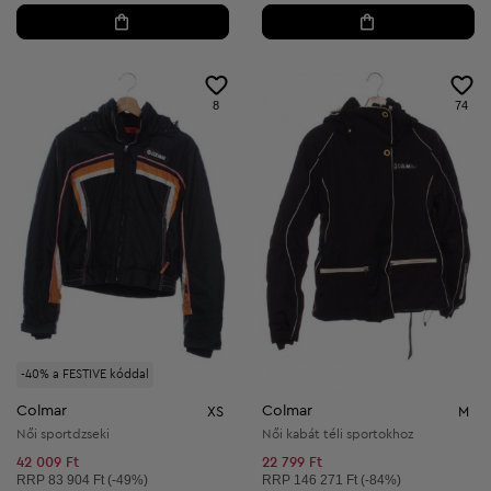
8
74
-40% a FESTIVE kóddal
Colmar
Colmar
XS
M
Női sportdzseki
Női kabát téli sportokhoz
42 009 Ft
22 799 Ft
Ajánlott ár:
Ajánlott ár:
RRP
83 904 Ft (-49%)
RRP
146 271 Ft (-84%)