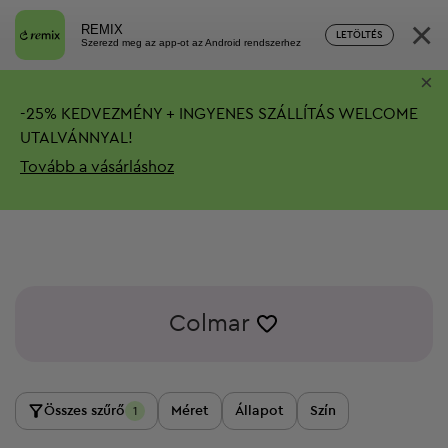
×
REMIX
LETÖLTÉS
Szerezd meg az app-ot az Android rendszerhez
×
-
25%
KEDVEZMÉNY + INGYENES SZÁLLÍTÁS
WELCOME
UTALVÁNNYAL!
Tovább a vásárláshoz
Colmar
Összes szűrő
Méret
Állapot
Szín
1