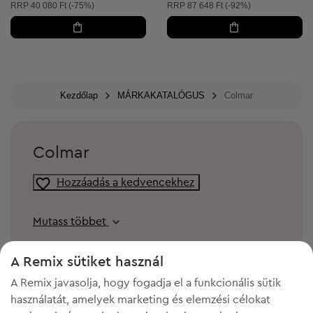
Ajánlott ár:
Ajánlott ár:
RRP
40 080 Ft (-75%)
RRP
87 648 Ft (-92%)
Kezdőlap
MÁRKAKATALÓGUS
Colmar
Colmar
Hozzáadás a kedvencekhez
Mutass többet
A Remix sütiket használ
A Remix javasolja, hogy fogadja el a funkcionális sütik
használatát, amelyek marketing és elemzési célokat