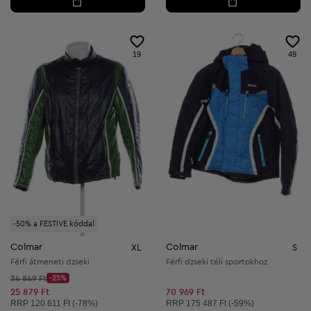
19
49
-50% a FESTIVE kóddal
Colmar
Colmar
XL
S
Férfi átmeneti dzseki
Férfi dzseki téli sportokhoz
Kezdő ár:
34 849 Ft
-25%
Discount Price:
Csökkentett ár:
25 879 Ft
70 969 Ft
Ajánlott ár:
Ajánlott ár:
RRP
120 611 Ft (-78%)
RRP
175 487 Ft (-59%)