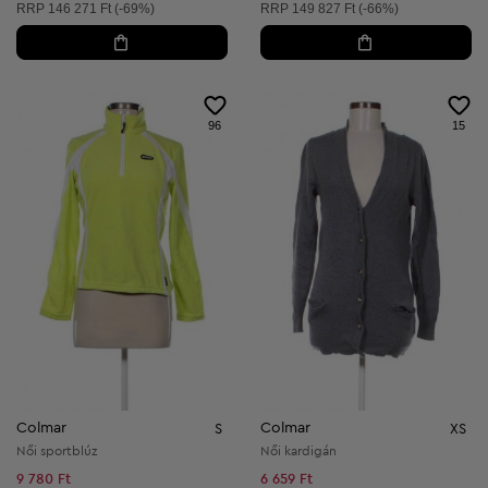
Ajánlott ár:
Ajánlott ár:
RRP
146 271 Ft (-69%)
RRP
149 827 Ft (-66%)
96
15
Colmar
Colmar
S
XS
Női sportblúz
Női kardigán
9 780 Ft
6 659 Ft