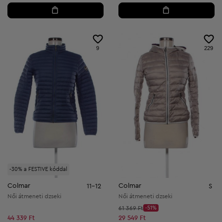
9
229
-30% a FESTIVE kóddal
Colmar
Colmar
11-12
S
Női átmeneti dzseki
Női átmeneti dzseki
Kezdő ár:
61 369 Ft
-51%
Discount Price:
Csökkentett ár:
44 339 Ft
29 549 Ft