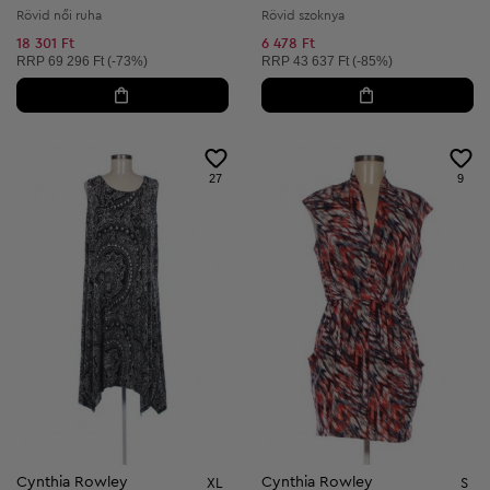
Rövid női ruha
Rövid szoknya
18 301 Ft
6 478 Ft
Ajánlott ár:
Ajánlott ár:
RRP
69 296 Ft (-73%)
RRP
43 637 Ft (-85%)
27
9
Cynthia Rowley
Cynthia Rowley
XL
S