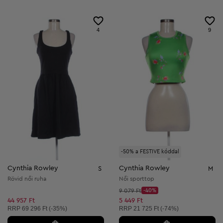
4
9
-50% a FESTIVE kóddal
Cynthia Rowley
Cynthia Rowley
S
M
Rövid női ruha
Női sporttop
Kezdő ár:
9 079 Ft
-40%
Discount Price:
Csökkentett ár:
44 957 Ft
5 449 Ft
Ajánlott ár:
Ajánlott ár:
RRP
69 296 Ft (-35%)
RRP
21 725 Ft (-74%)