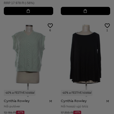
Ajánlott ár:
RRP
17 978 Ft (-56%)
6
1
-40% a FESTIVE kóddal
-40% a FESTIVE kóddal
Cynthia Rowley
Cynthia Rowley
M
M
Női pulóver
Női hosszú ujjú blúz
Kezdő ár:
Kezdő ár:
12 184 Ft
-67%
17 355 Ft
-61%