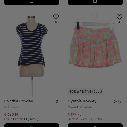
6
4
-50% a FESTIVE kóddal
Cynthia Rowley
Cynthia Rowley
S
6-7y
Női póló
Gyerek szoknya
6 680 Ft
4 199 Ft
Ajánlott ár:
Ajánlott ár:
RRP
17 978 Ft (-62%)
RRP
21 725 Ft (-80%)