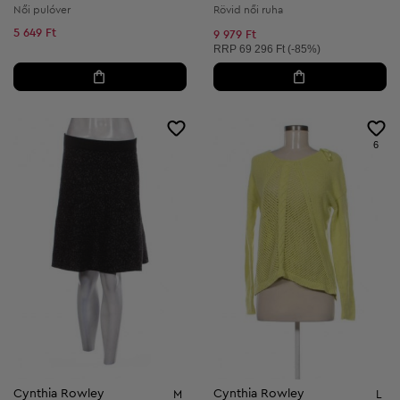
Női pulóver
Rövid női ruha
5 649 Ft
9 979 Ft
Ajánlott ár:
RRP
69 296 Ft (-85%)
6
Cynthia Rowley
Cynthia Rowley
M
L