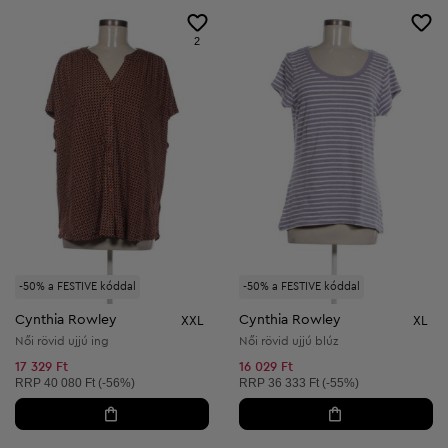
2
-50% a FESTIVE kóddal
-50% a FESTIVE kóddal
Cynthia Rowley
Cynthia Rowley
XXL
XL
Női rövid ujjú ing
Női rövid ujjú blúz
17 329 Ft
16 029 Ft
Ajánlott ár:
Ajánlott ár:
RRP
40 080 Ft (-56%)
RRP
36 333 Ft (-55%)