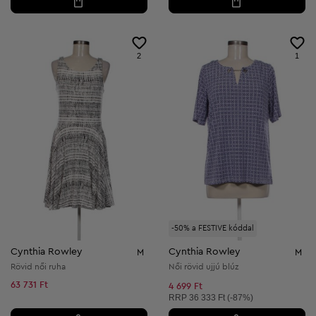
2
1
-50% a FESTIVE kóddal
Cynthia Rowley
Cynthia Rowley
M
M
Rövid női ruha
Női rövid ujjú blúz
63 731 Ft
4 699 Ft
Ajánlott ár:
RRP
36 333 Ft (-87%)