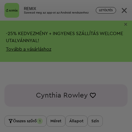
×
REMIX
LETÖLTÉS
Szerezd meg az app-ot az Android rendszerhez
×
-
25%
KEDVEZMÉNY + INGYENES SZÁLLÍTÁS
WELCOME
UTALVÁNNYAL!
Tovább a vásárláshoz
Cynthia Rowley
Összes szűrő
Méret
Állapot
Szín
1