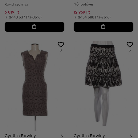
Rövid szoknya
Női pulóver
6 019 Ft
12 969 Ft
Ajánlott ár:
Ajánlott ár:
RRP
43 637 Ft (-86%)
RRP
54 688 Ft (-76%)
3
5
Cynthia Rowley
Cynthia Rowley
S
S