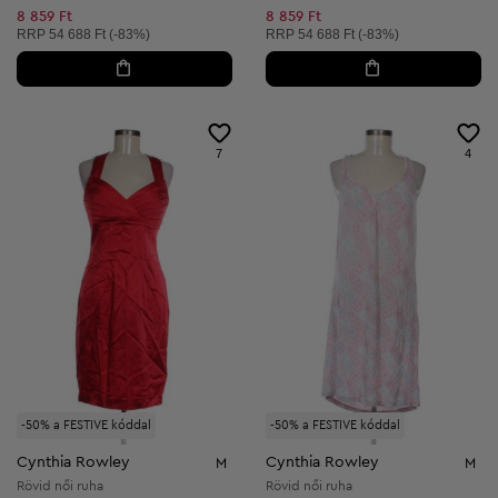
8 859 Ft
8 859 Ft
Ajánlott ár:
Ajánlott ár:
RRP
54 688 Ft (-83%)
RRP
54 688 Ft (-83%)
7
4
-50% a FESTIVE kóddal
-50% a FESTIVE kóddal
Cynthia Rowley
Cynthia Rowley
M
M
Rövid női ruha
Rövid női ruha