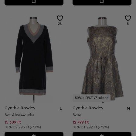
26
8
-50% a FESTIVE kóddal
Cynthia Rowley
Cynthia Rowley
L
M
Rövid hosszú ruha
Ruha
15 309 Ft
12 799 Ft
Ajánlott ár:
Ajánlott ár:
RRP
69 296 Ft (-77%)
RRP
61 992 Ft (-79%)