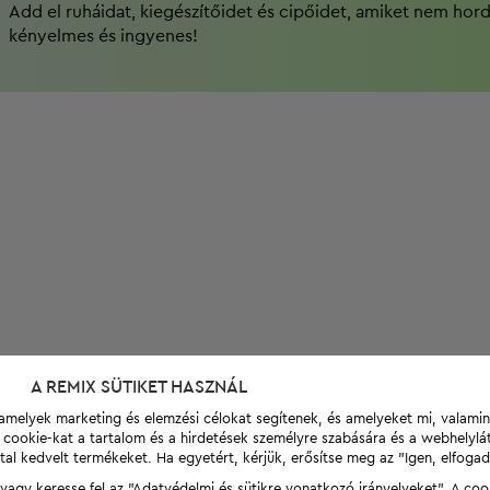
Add el ruháidat, kiegészítőidet és cipőidet, amiket nem hor
kényelmes és ingyenes!
A REMIX SÜTIKET HASZNÁL
t, amelyek marketing és elemzési célokat segítenek, és amelyeket mi, valami
a cookie-kat a tartalom és a hirdetések személyre szabására és a webhelyl
tal kedvelt termékeket. Ha egyetért, kérjük, erősítse meg az "Igen, elfog
agy keresse fel az "Adatvédelmi és sütikre vonatkozó irányelveket". A coo