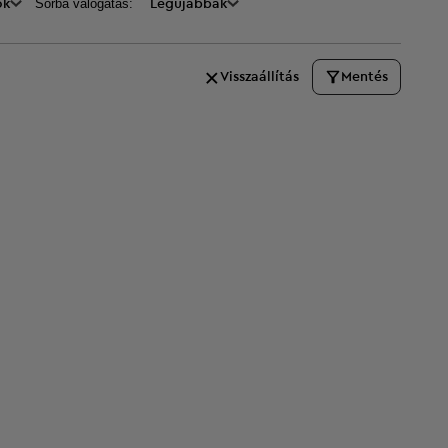
Sorba válogatás:
ők
Legújabbak
Visszaállítás
Mentés