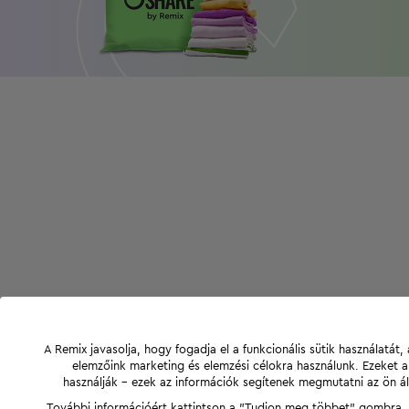
A Remix javasolja, hogy fogadja el a funkcionális sütik használatá
elemzőink marketing és elemzési célokra használunk. Ezeket 
használják - ezek az információk segítenek megmutatni az ön ál
További információért kattintson a "Tudjon meg többet" gombra, v