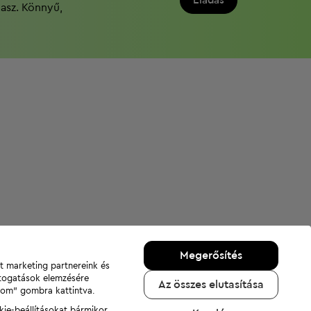
Eladás
dasz. Könnyű,
Megerősítés
nt marketing partnereink és
átogatások elemzésére
Az összes elutasítása
adom" gombra kattintva.
kie-beállításokat bármikor