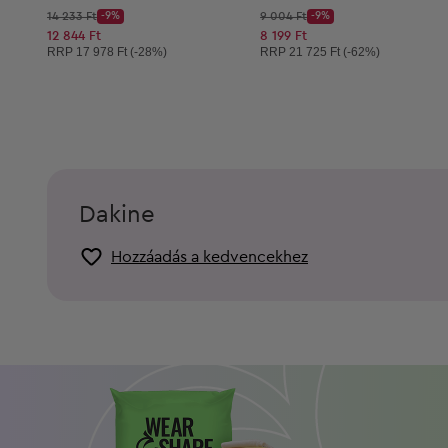
Kezdő ár:
Kezdő ár:
14 233 Ft
-9%
9 004 Ft
-9%
Discount Price:
Discount Price:
Csökkentett ár:
Csökkentett ár:
12 844 Ft
8 199 Ft
Ajánlott ár:
Ajánlott ár:
RRP
17 978 Ft (-28%)
RRP
21 725 Ft (-62%)
Dakine
Hozzáadás a kedvencekhez