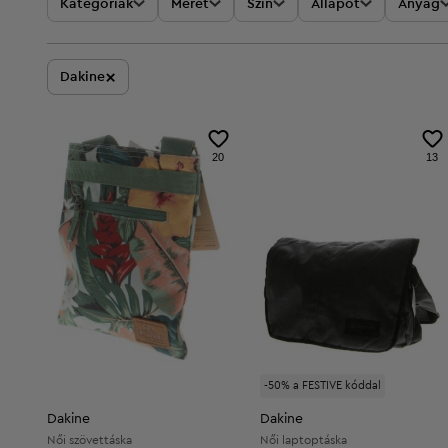
Kategóriák
Méret
Szín
Állapot
Anyag
×
Dakine
20
13
-50% a FESTIVE kóddal
Dakine
Dakine
Női szövettáska
Női laptoptáska