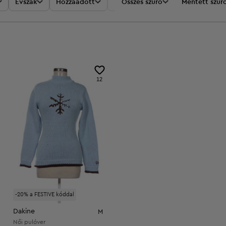
Évszak
Hozzáadott
Akciók
Összes szűrő
Ár
Mentett szűr
12
-20% a FESTIVE kóddal
Dakine
M
Női pulóver