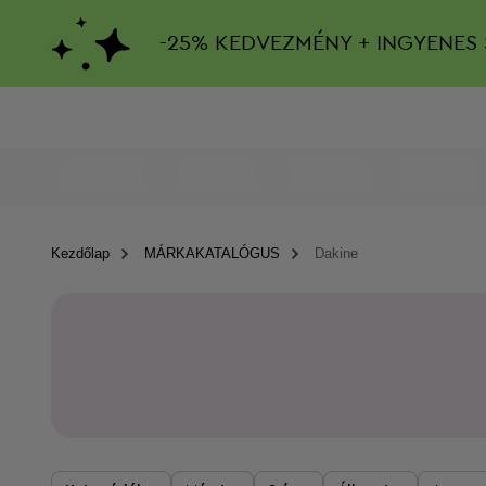
-
25%
KEDVEZMÉNY + INGYENES 
Kezdőlap
MÁRKAKATALÓGUS
Dakine