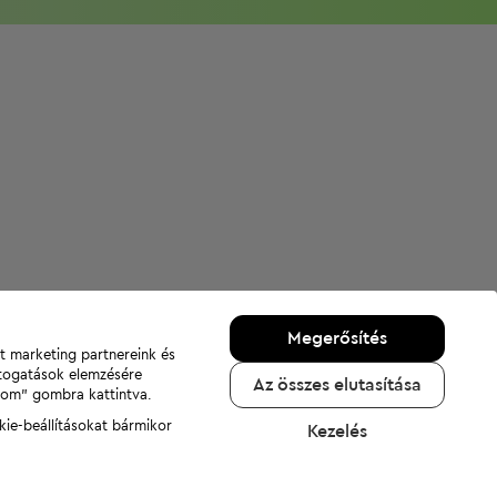
Megerősítés
nt marketing partnereink és
átogatások elemzésére
Az összes elutasítása
adom" gombra kattintva.
kie-beállításokat bármikor
Kezelés