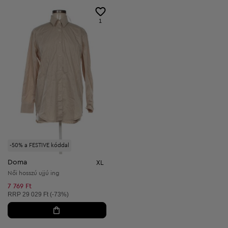
1
-50% a FESTIVE kóddal
Doma
XL
Női hosszú ujjú ing
7 769 Ft
Ajánlott ár:
RRP
29 029 Ft (-73%)