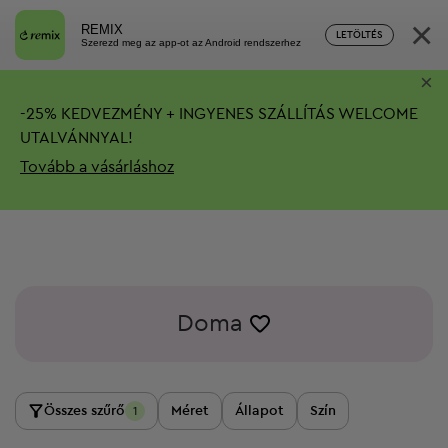
×
REMIX
LETÖLTÉS
Szerezd meg az app-ot az Android rendszerhez
×
-
25%
KEDVEZMÉNY + INGYENES SZÁLLÍTÁS
WELCOME
UTALVÁNNYAL!
Tovább a vásárláshoz
Doma
Összes szűrő
Méret
Állapot
Szín
1