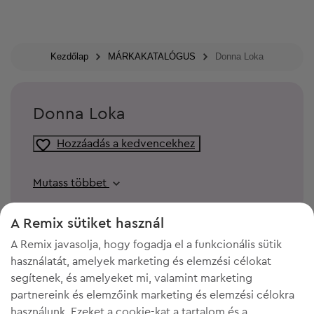
Kezdőlap
MÁRKAKATALÓGUS
Donna Loka
Donna Loka
Hozzáadás a kedvencekhez
Mutass többet
A Remix sütiket használ
A Remix javasolja, hogy fogadja el a funkcionális sütik
használatát, amelyek marketing és elemzési célokat
segítenek, és amelyeket mi, valamint marketing
partnereink és elemzőink marketing és elemzési célokra
használunk. Ezeket a cookie-kat a tartalom és a