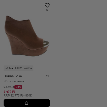
5
-50% a FESTIVE kóddal
Donna Loka
41
Női bokacsizma
Kezdő ár:
9 669 Ft
-33%
Discount Price:
Csökkentett ár:
6 479 Ft
Ajánlott ár:
RRP
32 776 Ft (-80%)