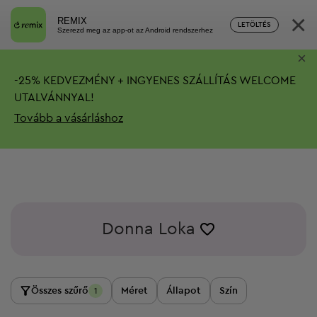
×
REMIX
LETÖLTÉS
Szerezd meg az app-ot az Android rendszerhez
×
-
25%
KEDVEZMÉNY + INGYENES SZÁLLÍTÁS
WELCOME
UTALVÁNNYAL!
Tovább a vásárláshoz
Donna Loka
Összes szűrő
Méret
Állapot
Szín
1