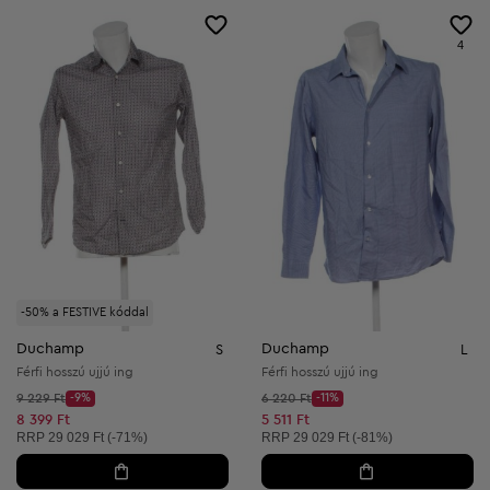
4
-50% a FESTIVE kóddal
Duchamp
Duchamp
S
L
Férfi hosszú ujjú ing
Férfi hosszú ujjú ing
Kezdő ár:
Kezdő ár:
9 229 Ft
-9%
6 220 Ft
-11%
Discount Price:
Discount Price:
Csökkentett ár:
Csökkentett ár:
8 399 Ft
5 511 Ft
Ajánlott ár:
Ajánlott ár:
RRP
29 029 Ft (-71%)
RRP
29 029 Ft (-81%)