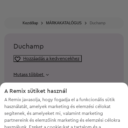
Kezdőlap
MÁRKAKATALÓGUS
Duchamp
Duchamp
Hozzáadás a kedvencekhez
Mutass többet
A Remix sütiket használ
A Remix javasolja, hogy fogadja el a funkcionális sütik
használatát, amelyek marketing és elemzési célokat
segítenek, és amelyeket mi, valamint marketing
partnereink és elemzőink marketing és elemzési célokra
használunk. Ezeket a cookie-kat a tartalom és a