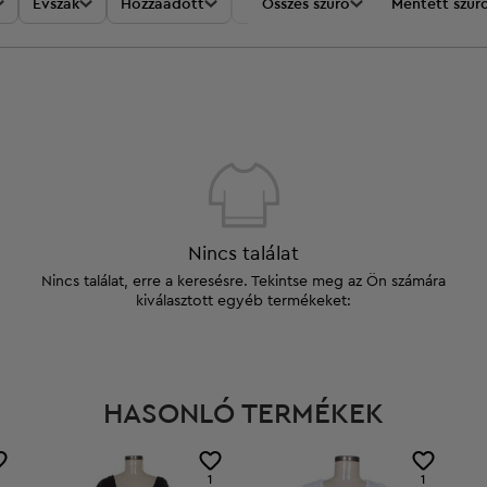
Évszak
Hozzáadott
Akciók
Összes szűrő
Ár
Mentett szűr
Nincs találat
Nincs találat, erre a keresésre. Tekintse meg az Ön számára
kiválasztott egyéb termékeket:
HASONLÓ TERMÉKEK
1
1