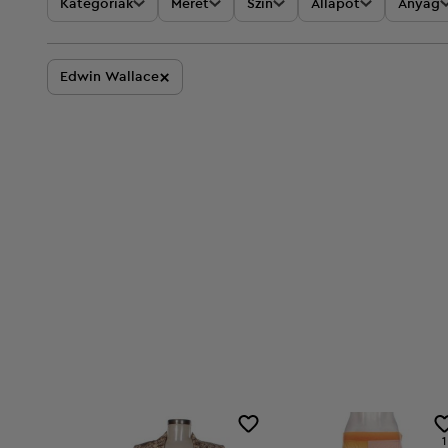
Kategóriák
Méret
Szín
Állapot
Anyag
×
Edwin Wallace
1