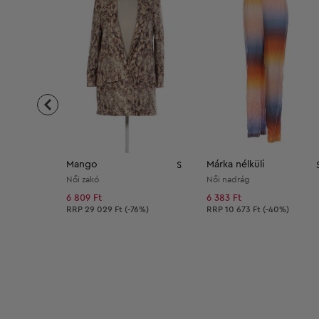
Mango
Márka nélküli
S
Női zakó
Női nadrág
6 809 Ft
6 383 Ft
Ajánlott ár:
Ajánlott ár:
RRP
29 029 Ft (-76%)
RRP
10 673 Ft (-40%)