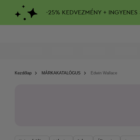
-
25%
KEDVEZMÉNY + INGYENES 
Kezdőlap
MÁRKAKATALÓGUS
Edwin Wallace