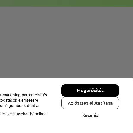
Megerősítés
nt marketing partnereink és
átogatások elemzésére
Az összes elutasítása
adom" gombra kattintva.
kie-beállításokat bármikor
Kezelés