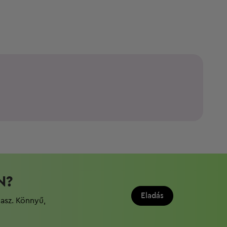
N?
Eladás
dasz. Könnyű,