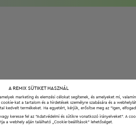
A REMIX SÜTIKET HASZNÁL
t, amelyek marketing és elemzési célokat segítenek, és amelyeket mi, valami
a cookie-kat a tartalom és a hirdetések személyre szabására és a webhelyl
tal kedvelt termékeket. Ha egyetért, kérjük, erősítse meg az "Igen, elfog
agy keresse fel az "Adatvédelmi és sütikre vonatkozó irányelveket". A coo
tja a webhely alján található „Cookie-beállítások” lehetőséget.