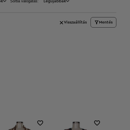
Sorba válogatás:
ők
Legújabbak
Visszaállítás
Mentés