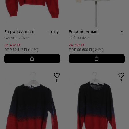
Emporio Armani
Emporio Armani
10-11y
M
Gyerek pulóver
Férfi pulóver
53 459 Ft
74 939 Ft
Ajánlott ár:
Ajánlott ár:
RRP
60 117 Ft (-11%)
RRP
98 699 Ft (-24%)
5
7