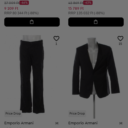
Kezdő ár:
Kezdő ár:
27 009 Ft
-66%
42 869 Ft
-63%
Discount Price:
Discount Price:
Csökkentett ár:
Csökkentett ár:
9 209 Ft
15 789 Ft
Ajánlott ár:
Ajánlott ár:
RRP
80 344 Ft (-88%)
RRP
135 032 Ft (-88%)
1
15
Price Drop
Price Drop
Emporio Armani
Emporio Armani
M
M