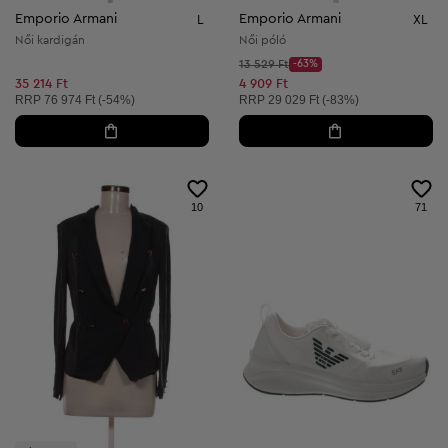
Emporio Armani
Emporio Armani
L
XL
Női kardigán
Női póló
Kezdő ár:
13 529 Ft
-63%
Discount Price:
Csökkentett ár:
35 214 Ft
4 909 Ft
Ajánlott ár:
Ajánlott ár:
RRP
76 974 Ft (-54%)
RRP
29 029 Ft (-83%)
10
71