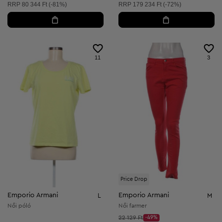
Ajánlott ár:
Ajánlott ár:
RRP
80 344 Ft (-81%)
RRP
179 234 Ft (-72%)
11
3
Price Drop
Emporio Armani
Emporio Armani
L
M
Női póló
Női farmer
Kezdő ár:
22 129 Ft
-49%
Discount Price: