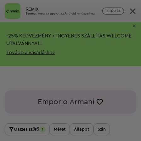
×
REMIX
LETÖLTÉS
Szerezd meg az app-ot az Android rendszerhez
×
-
25%
KEDVEZMÉNY + INGYENES SZÁLLÍTÁS
WELCOME
UTALVÁNNYAL!
Tovább a vásárláshoz
Emporio Armani
Összes szűrő
Méret
Állapot
Szín
1