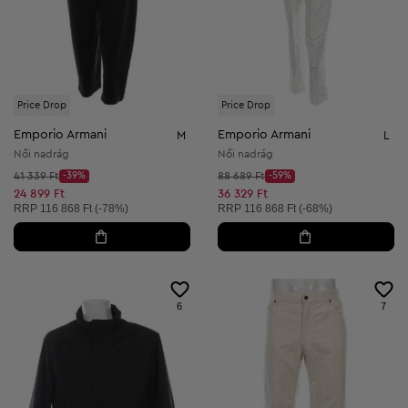
Price Drop
Price Drop
Emporio Armani
Emporio Armani
M
L
Női nadrág
Női nadrág
Kezdő ár:
Kezdő ár:
41 339 Ft
-39%
88 689 Ft
-59%
Discount Price:
Discount Price:
Csökkentett ár:
Csökkentett ár:
24 899 Ft
36 329 Ft
Ajánlott ár:
Ajánlott ár:
RRP
116 868 Ft (-78%)
RRP
116 868 Ft (-68%)
6
7