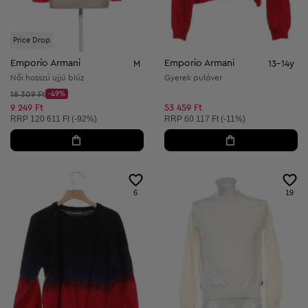
Price Drop
Emporio Armani
Emporio Armani
M
13-14y
Női hosszú ujjú blúz
Gyerek pulóver
Kezdő ár:
18 309 Ft
-49%
Discount Price:
Csökkentett ár:
9 249 Ft
53 459 Ft
Ajánlott ár:
Ajánlott ár:
RRP
120 611 Ft (-92%)
RRP
60 117 Ft (-11%)
6
19