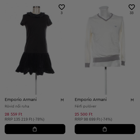
3
33
Emporio Armani
Emporio Armani
M
M
Rövid női ruha
Férfi pulóver
28 559 Ft
25 500 Ft
Ajánlott ár:
Ajánlott ár:
RRP
135 219 Ft (-78%)
RRP
98 699 Ft (-74%)