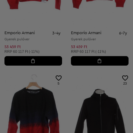
Emporio Armani
Emporio Armani
3-4y
6-7y
Gyerek pulóver
Gyerek pulóver
53 459 Ft
53 459 Ft
Ajánlott ár:
Ajánlott ár:
RRP
60 117 Ft (-11%)
RRP
60 117 Ft (-11%)
5
23