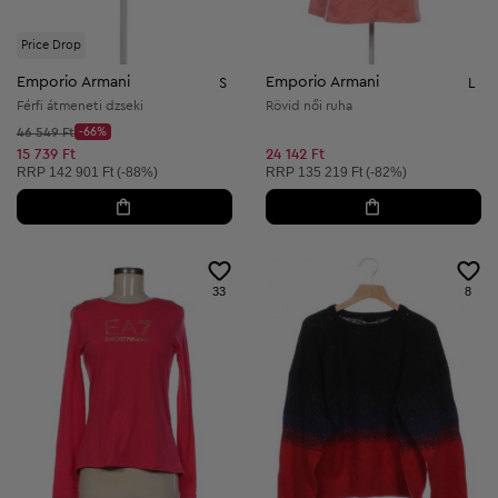
Price Drop
Emporio Armani
Emporio Armani
S
L
Férfi átmeneti dzseki
Rövid női ruha
Kezdő ár:
46 549 Ft
-66%
Discount Price:
Csökkentett ár:
15 739 Ft
24 142 Ft
Ajánlott ár:
Ajánlott ár:
RRP
142 901 Ft (-88%)
RRP
135 219 Ft (-82%)
33
8