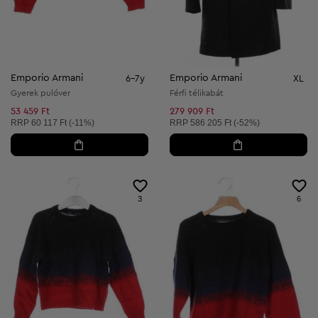
Emporio Armani
Emporio Armani
6-7y
XL
Gyerek pulóver
Férfi télikabát
53 459 Ft
279 909 Ft
Ajánlott ár:
Ajánlott ár:
RRP
60 117 Ft (-11%)
RRP
586 205 Ft (-52%)
3
6