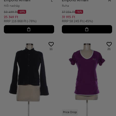
Emporio Armani
Emporio Armani
L
M
Női nadrág
Ruha
Kezdő ár:
Kezdő ár:
50 499 Ft
-49%
37 234 Ft
-14%
Discount Price:
Discount Price:
Csökkentett ár:
Csökkentett ár:
25 349 Ft
31 915 Ft
Ajánlott ár:
Ajánlott ár:
RRP
116 868 Ft (-78%)
RRP
58 245 Ft (-45%)
11
21
Price Drop