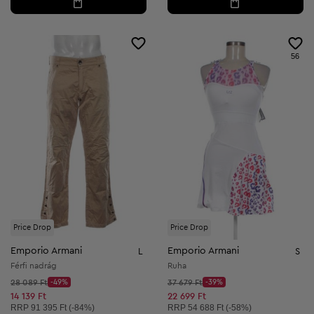
56
Price Drop
Price Drop
Emporio Armani
Emporio Armani
L
S
Férfi nadrág
Ruha
Kezdő ár:
Kezdő ár:
28 089 Ft
-49%
37 679 Ft
-39%
Discount Price:
Discount Price:
Csökkentett ár:
Csökkentett ár:
14 139 Ft
22 699 Ft
Ajánlott ár:
Ajánlott ár:
RRP
91 395 Ft (-84%)
RRP
54 688 Ft (-58%)