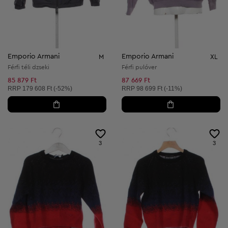
Emporio Armani
Emporio Armani
M
XL
Férfi téli dzseki
Férfi pulóver
85 879 Ft
87 669 Ft
Ajánlott ár:
Ajánlott ár:
RRP
179 608 Ft (-52%)
RRP
98 699 Ft (-11%)
3
3