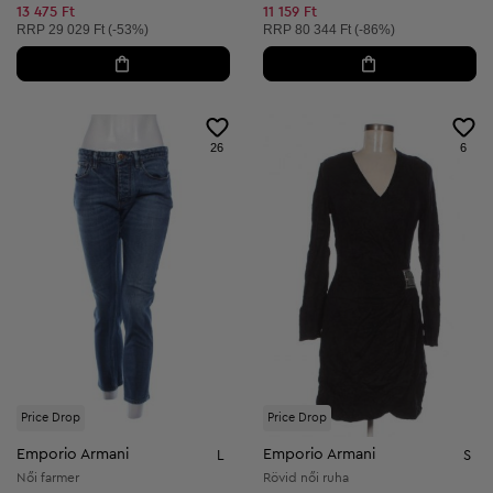
Csökkentett ár:
13 475 Ft
11 159 Ft
Ajánlott ár:
Ajánlott ár:
RRP
29 029 Ft (-53%)
RRP
80 344 Ft (-86%)
26
6
Price Drop
Price Drop
Emporio Armani
Emporio Armani
L
S
Női farmer
Rövid női ruha