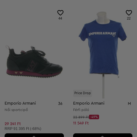
44
22
Price Drop
Emporio Armani
Emporio Armani
36
M
Női sportcipő
Férfi póló
Kezdő ár:
22 899 Ft
-49%
Discount Price:
Csökkentett ár:
11 549 Ft
29 241 Ft
Ajánlott ár:
RRP
91 395 Ft (-68%)