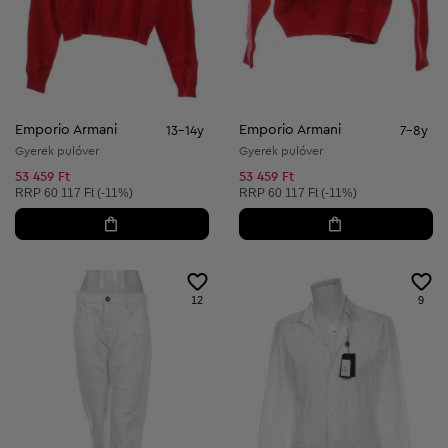
Emporio Armani
Emporio Armani
13-14y
7-8y
Gyerek pulóver
Gyerek pulóver
53 459 Ft
53 459 Ft
Ajánlott ár:
Ajánlott ár:
RRP
60 117 Ft (-11%)
RRP
60 117 Ft (-11%)
12
9