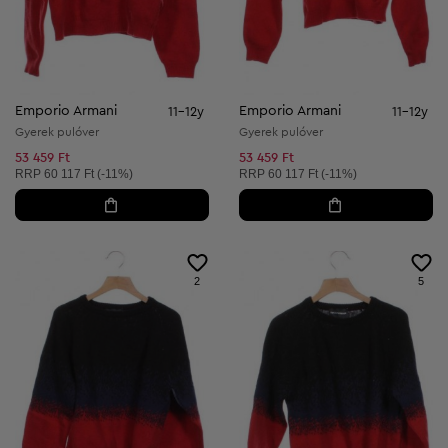
Emporio Armani
Emporio Armani
11-12y
11-12y
Gyerek pulóver
Gyerek pulóver
53 459 Ft
53 459 Ft
Ajánlott ár:
Ajánlott ár:
RRP
60 117 Ft (-11%)
RRP
60 117 Ft (-11%)
2
5