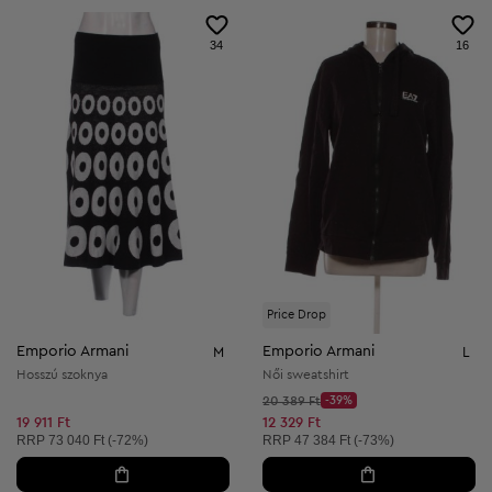
34
16
Price Drop
Emporio Armani
Emporio Armani
M
L
Hosszú szoknya
Női sweatshirt
Kezdő ár:
20 389 Ft
-39%
Discount Price:
Csökkentett ár:
19 911 Ft
12 329 Ft
Ajánlott ár:
Ajánlott ár:
RRP
73 040 Ft (-72%)
RRP
47 384 Ft (-73%)