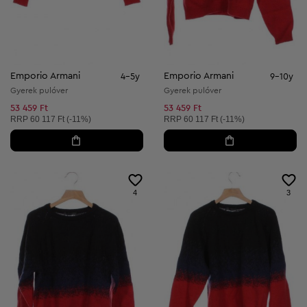
Emporio Armani
Emporio Armani
4-5y
9-10y
Gyerek pulóver
Gyerek pulóver
53 459 Ft
53 459 Ft
Ajánlott ár:
Ajánlott ár:
RRP
60 117 Ft (-11%)
RRP
60 117 Ft (-11%)
4
3