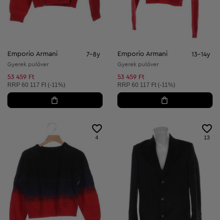
Emporio Armani
Emporio Armani
7-8y
13-14y
Gyerek pulóver
Gyerek pulóver
53 459 Ft
53 459 Ft
Ajánlott ár:
Ajánlott ár:
RRP
60 117 Ft (-11%)
RRP
60 117 Ft (-11%)
4
13