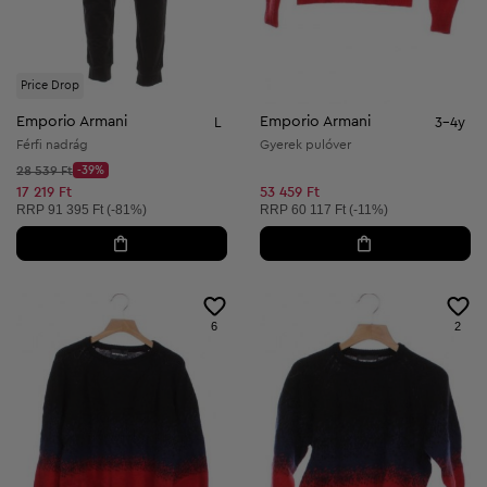
Price Drop
Emporio Armani
Emporio Armani
L
3-4y
Férfi nadrág
Gyerek pulóver
Kezdő ár:
28 539 Ft
-39%
Discount Price:
Csökkentett ár:
17 219 Ft
53 459 Ft
Ajánlott ár:
Ajánlott ár:
RRP
91 395 Ft (-81%)
RRP
60 117 Ft (-11%)
6
2