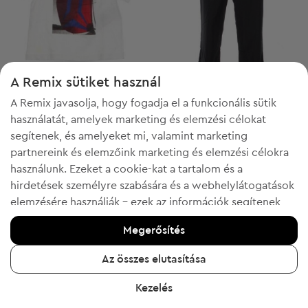
A Remix sütiket használ
A Remix javasolja, hogy fogadja el a funkcionális sütik
Price Drop
használatát, amelyek marketing és elemzési célokat
Emporio Armani
Emporio Armani
3-6m
XL
segítenek, és amelyeket mi, valamint marketing
Gyerek póló
Férfi sport alsóruházat
partnereink és elemzőink marketing és elemzési célokra
Kezdő ár:
25 939 Ft
-39%
Discount Price:
használunk. Ezeket a cookie-kat a tartalom és a
Csökkentett ár:
8 479 Ft
15 659 Ft
Ajánlott ár:
Ajánlott ár:
RRP
29 029 Ft (-70%)
RRP
40 080 Ft (-60%)
hirdetések személyre szabására és a webhelylátogatások
elemzésére használják - ezek az információk segítenek
megmutatni az ön által kedvelt termékeket. Ha egyetért,
Megerősítés
kérjük, erősítse meg az "Igen, elfogadom" gombra
kattintva.
3
12
Az összes elutasítása
További információért kattintson a "Tudjon meg többet"
Kezelés
gombra, vagy keresse fel az "Adatvédelmi és sütikre