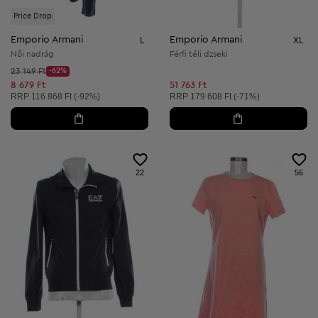
Price Drop
Emporio Armani
Emporio Armani
L
XL
Női nadrág
Férfi téli dzseki
Kezdő ár:
23 149 Ft
-62%
Discount Price:
Csökkentett ár:
8 679 Ft
51 763 Ft
Ajánlott ár:
Ajánlott ár:
RRP
116 868 Ft (-92%)
RRP
179 608 Ft (-71%)
22
56