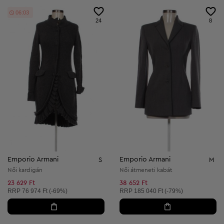
06:02
24
8
Emporio Armani
Emporio Armani
S
M
Női kardigán
Női átmeneti kabát
23 629 Ft
38 652 Ft
Ajánlott ár:
Ajánlott ár:
RRP
76 974 Ft (-69%)
RRP
185 040 Ft (-79%)