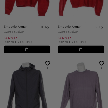
Emporio Armani
Emporio Armani
11-12y
10-11y
Gyerek pulóver
Gyerek pulóver
53 459 Ft
53 459 Ft
Ajánlott ár:
Ajánlott ár:
RRP
60 117 Ft (-11%)
RRP
60 117 Ft (-11%)
8
3