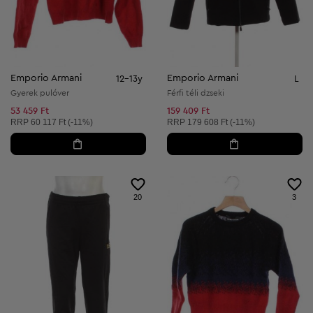
Emporio Armani
Emporio Armani
12-13y
L
Gyerek pulóver
Férfi téli dzseki
53 459 Ft
159 409 Ft
Ajánlott ár:
Ajánlott ár:
RRP
60 117 Ft (-11%)
RRP
179 608 Ft (-11%)
20
3