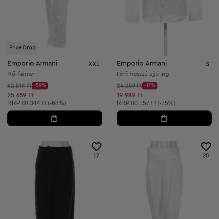
Price Drop
Emporio Armani
Emporio Armani
XXL
S
Női farmer
Férfi hosszú ujjú ing
Kezdő ár:
Kezdő ár:
62 519 Ft
-59%
24 259 Ft
-17%
Discount Price:
Discount Price:
Csökkentett ár:
Csökkentett ár:
25 659 Ft
19 989 Ft
Ajánlott ár:
Ajánlott ár:
RRP
80 344 Ft (-68%)
RRP
80 157 Ft (-75%)
17
20