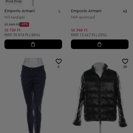
Price Drop
Emporio Armani
Emporio Armani
L
42
Női kardigán
Férfi sportcipő
Kezdő ár:
21 369 Ft
-49%
Discount Price:
Csökkentett ár:
10 729 Ft
56 348 Ft
Ajánlott ár:
Ajánlott ár:
RRP
76 974 Ft (-86%)
RRP
73 417 Ft (-23%)
6
39