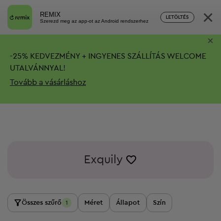
×
REMIX
LETÖLTÉS
Szerezd meg az app-ot az Android rendszerhez
×
-
25%
KEDVEZMÉNY + INGYENES SZÁLLÍTÁS
WELCOME
UTALVÁNNYAL!
Tovább a vásárláshoz
Exquily
Összes szűrő
Méret
Állapot
Szín
1