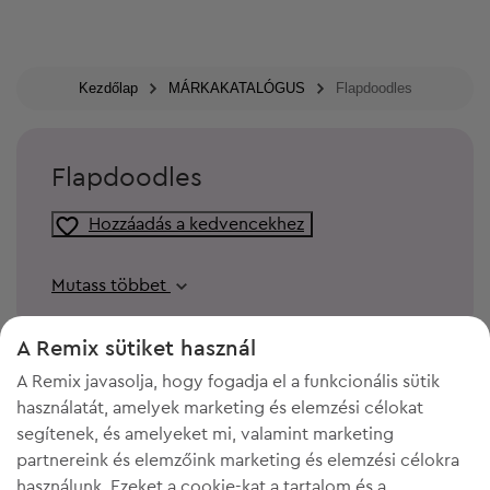
Kezdőlap
MÁRKAKATALÓGUS
Flapdoodles
Flapdoodles
Hozzáadás a kedvencekhez
Mutass többet
A Remix sütiket használ
A Remix javasolja, hogy fogadja el a funkcionális sütik
használatát, amelyek marketing és elemzési célokat
segítenek, és amelyeket mi, valamint marketing
partnereink és elemzőink marketing és elemzési célokra
használunk. Ezeket a cookie-kat a tartalom és a