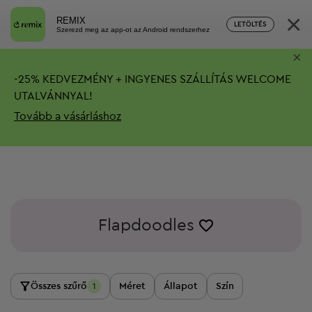
×
REMIX
LETÖLTÉS
Szerezd meg az app-ot az Android rendszerhez
×
-
25%
KEDVEZMÉNY + INGYENES SZÁLLÍTÁS
WELCOME
UTALVÁNNYAL!
Tovább a vásárláshoz
Flapdoodles
Összes szűrő
Méret
Állapot
Szín
1