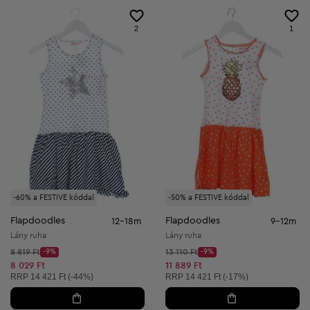
2
1
-60% a FESTIVE kóddal
-50% a FESTIVE kóddal
Flapdoodles
Flapdoodles
12-18m
9-12m
Lány ruha
Lány ruha
Kezdő ár:
Kezdő ár:
8 819 Ft
-9%
13 110 Ft
-9%
Discount Price:
Discount Price:
Csökkentett ár:
Csökkentett ár:
8 029 Ft
11 889 Ft
Ajánlott ár:
Ajánlott ár:
RRP
14 421 Ft (-44%)
RRP
14 421 Ft (-17%)