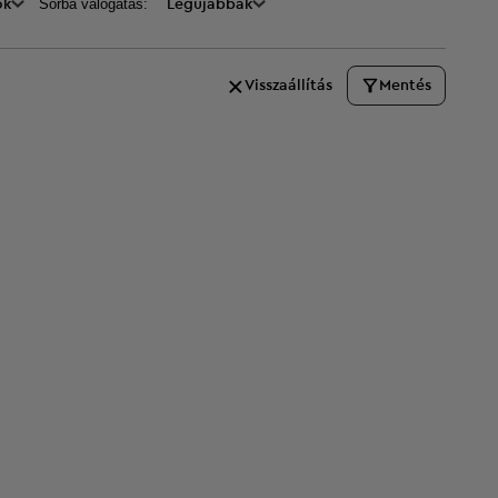
Sorba válogatás:
ők
Legújabbak
Visszaállítás
Mentés