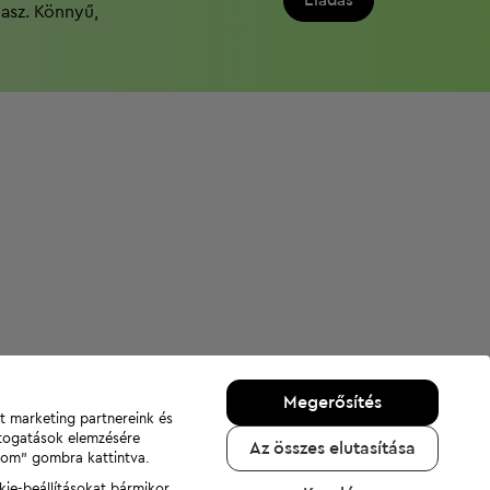
Eladás
dasz. Könnyű,
Megerősítés
nt marketing partnereink és
átogatások elemzésére
Az összes elutasítása
adom" gombra kattintva.
kie-beállításokat bármikor