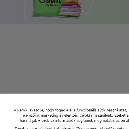
A Remix javasolja, hogy fogadja el a funkcionális sütik használatá
elemzőink marketing és elemzési célokra használunk. Ezeket 
használják - ezek az információk segítenek megmutatni az ön ál
További információért kattintson a "Tudjon meg többet" gombra, v