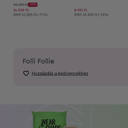
Kezdő ár:
30 219 Ft
-53%
Discount Price:
Csökkentett ár:
14 039 Ft
8 911 Ft
Ajánlott ár:
Ajánlott ár:
RRP
61 805 Ft (-77%)
RRP
43 450 Ft (-79%)
Folli Follie
Hozzáadás a kedvencekhez