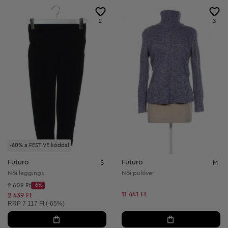
2
3
-60% a FESTIVE kóddal
Futuro
Futuro
S
M
Női leggings
Női pulóver
Kezdő ár:
2 609 Ft
-6%
Discount Price:
11 441 Ft
Csökkentett ár:
2 439 Ft
Ajánlott ár:
RRP
7 117 Ft (-65%)