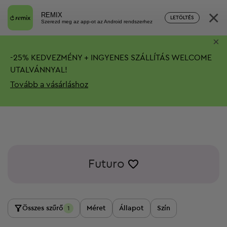
×
REMIX
LETÖLTÉS
Szerezd meg az app-ot az Android rendszerhez
×
-
25%
KEDVEZMÉNY + INGYENES SZÁLLÍTÁS
WELCOME
UTALVÁNNYAL!
Tovább a vásárláshoz
Futuro
Összes szűrő
Méret
Állapot
Szín
1