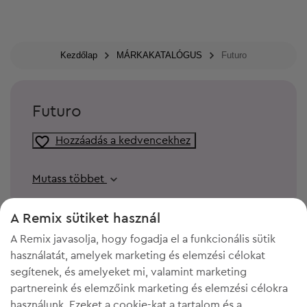
Kezdőlap
MÁRKAKATALÓGUS
Futuro
Futuro
Hozzáadás a kedvencekhez
Mutass többet
A Remix sütiket használ
A Remix javasolja, hogy fogadja el a funkcionális sütik
használatát, amelyek marketing és elemzési célokat
segítenek, és amelyeket mi, valamint marketing
partnereink és elemzőink marketing és elemzési célokra
használunk. Ezeket a cookie-kat a tartalom és a